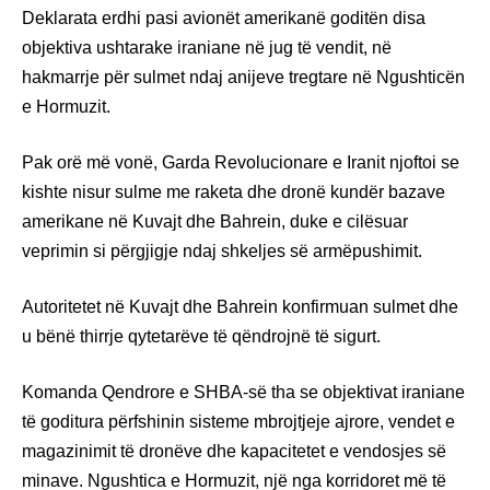
Deklarata erdhi pasi avionët amerikanë goditën disa
objektiva ushtarake iraniane në jug të vendit, në
hakmarrje për sulmet ndaj anijeve tregtare në Ngushticën
e Hormuzit.
Pak orë më vonë, Garda Revolucionare e Iranit njoftoi se
kishte nisur sulme me raketa dhe dronë kundër bazave
amerikane në Kuvajt dhe Bahrein, duke e cilësuar
veprimin si përgjigje ndaj shkeljes së armëpushimit.
Autoritetet në Kuvajt dhe Bahrein konfirmuan sulmet dhe
u bënë thirrje qytetarëve të qëndrojnë të sigurt.
Komanda Qendrore e SHBA-së tha se objektivat iraniane
të goditura përfshinin sisteme mbrojtjeje ajrore, vendet e
magazinimit të dronëve dhe kapacitetet e vendosjes së
minave. Ngushtica e Hormuzit, një nga korridoret më të