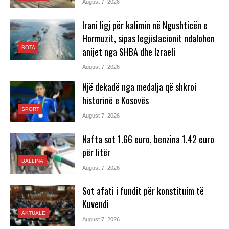
August 7, 2026
Irani ligj për kalimin në Ngushticën e
Hormuzit, sipas legjislacionit ndalohen
BOTA
anijet nga SHBA dhe Izraeli
August 7, 2026
Një dekadë nga medalja që shkroi
historinë e Kosovës
SPORT
August 7, 2026
Nafta sot 1.66 euro, benzina 1.42 euro
për litër
BALLINA
August 7, 2026
Sot afati i fundit për konstituim të
Kuvendi
AKTUALE
August 7, 2026