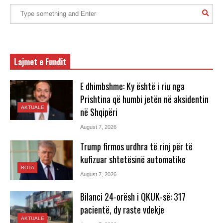
Lajmet e Fundit
E dhimbshme: Ky është i riu nga
Prishtina që humbi jetën në aksidentin
AKTUALE
në Shqipëri
August 7, 2026
Trump firmos urdhra të rinj për të
kufizuar shtetësinë automatike
BOTA
August 7, 2026
Bilanci 24-orësh i QKUK-së: 317
pacientë, dy raste vdekje
AKTUALE