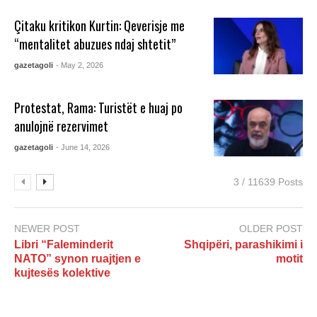
Çitaku kritikon Kurtin: Qeverisje me
“mentalitet abuzues ndaj shtetit”
gazetagoli
- May 2, 2026
Protestat, Rama: Turistët e huaj po
anulojnë rezervimet
gazetagoli
- June 14, 2026
3 / 11639 Posts
NEWER POST
OLDER POST
Libri “Faleminderit
Shqipëri, parashikimi i
NATO” synon ruajtjen e
motit
kujtesës kolektive