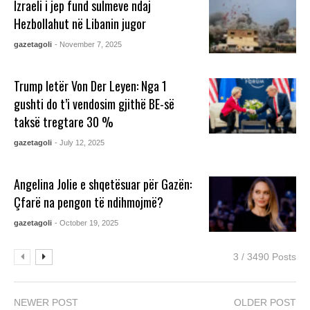
Izraeli i jep fund sulmeve ndaj
Hezbollahut në Libanin jugor
gazetagoli
- November 7, 2025
Trump letër Von Der Leyen: Nga 1
gushti do t’i vendosim gjithë BE-së
taksë tregtare 30 %
gazetagoli
- July 12, 2025
Angelina Jolie e shqetësuar për Gazën:
Çfarë na pengon të ndihmojmë?
gazetagoli
- October 19, 2025
3 / 3490 Posts
NEWER POST
OLDER POST