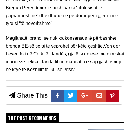
Bregun Perëndimor të pushtuar si “plotësisht të
papranueshme” dhe dhunën e përdorur për zgjerimin e
tyre si “të neveritshme”.
Megjithatë, pranoi se nuk ka konsensus të përbashkët
brenda BE-së se si të veprohet për këtë çështje.Von der
Leyen foli në Cork të Irlandës, gjatë takimeve me ministrat
irlandezë, teksa Irlanda fillon mandatin e saj gjashtëmujor
në krye të Këshillit të BE-së. /rtsh/
Share This
THE POST RECOMMENDS