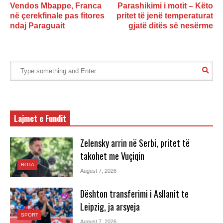
Vendos Mbappe, Franca
Parashikimi i motit – Këto
në çerekfinale pas fitores
pritet të jenë temperaturat
ndaj Paraguait
gjatë ditës së nesërme
Lajmet e Fundit
Zelensky arrin në Serbi, pritet të
takohet me Vuçiqin
BOTA
August 7, 2026
Dështon transferimi i Asllanit te
Leipzig, ja arsyeja
SPORT
August 7, 2026