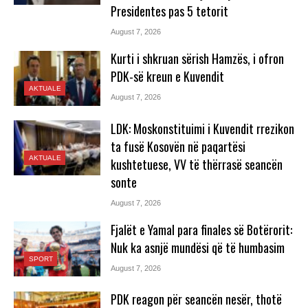
Presidentes pas 5 tetorit
August 7, 2026
Kurti i shkruan sërish Hamzës, i ofron
PDK-së kreun e Kuvendit
AKTUALE
August 7, 2026
LDK: Moskonstituimi i Kuvendit rrezikon
ta fusë Kosovën në paqartësi
AKTUALE
kushtetuese, VV të thërrasë seancën
sonte
August 7, 2026
Fjalët e Yamal para finales së Botërorit:
Nuk ka asnjë mundësi që të humbasim
SPORT
August 7, 2026
PDK reagon për seancën nesër, thotë