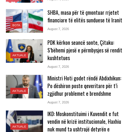
SHBA, masa për të çmontuar rrjetet
financiare të elitës sunduese të Iranit
BOTA
August 7, 2026
PDK kërkon seancë sonte, Çitaku:
S’bëhemi pjesë e përmbysjes së rendit
AKTUALE
kushtetues
August 7, 2026
Ministri Hoti godet rëndë Abdixhikun:
Po dëshiron poste qeveritare për t’i
AKTUALE
zgjidhur problemet e brendshme
August 7, 2026
IKD: Moskonstituimi i Kuvendit e fut
vendin në krizë institucionale, Haxhiu
AKTUALE
nuk mund ta ushtrojë detyrën e