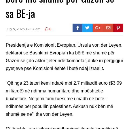
sa BE-ja
July 5, 2026 12:37 am
0
Presidentja e Komisionit Evropian, Ursula von der Leyen,
deklaroi se Bashkimi Evropian ka bërë më shumë për
Gazën se çdo aktor tjetër ndërkombëtar, duke iu përgjigjur
pyetjeve pse Komisioni është i butë ndaj Izraelit.
“Që nga 23 tetori kemi ndarë mbi 2.7 miliardë euro ($3.09
miliardë) në ndihma humanitare dhe mbështetje
buxhetore. Ne jemi furnizuesi më i madh në botë i
ndihmës për popullin palestinez. Askush nuk bën më
shumë se ne”, tha von der Leyen.
Gjithashtu, ajo i cilësoi vendbanimet ilegale izraelite në