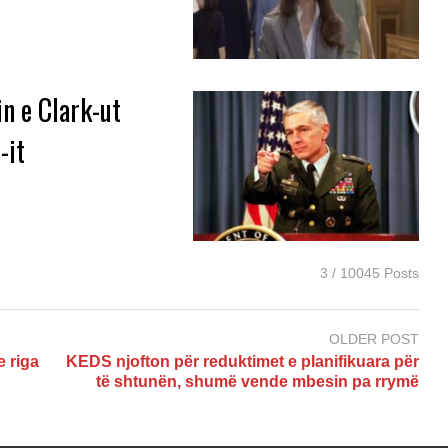
in e Clark-ut
-it
3 / 10045 Posts
OLDER POST
e riga
KEDS njofton për reduktimet e planifikuara për
të shtunën, shumë vende mbesin pa rrymë