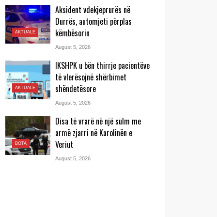
Aksident vdekjeprurës në
Durrës, automjeti përplas
këmbësorin
AKTUALE
August 5, 2026
IKSHPK u bën thirrje pacientëve
të vlerësojnë shërbimet
shëndetësore
AKTUALE
August 5, 2026
Disa të vrarë në një sulm me
armë zjarri në Karolinën e
Veriut
BOTA
August 5, 2026