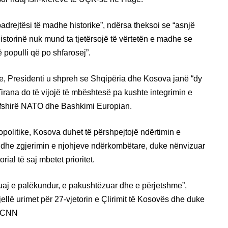
adrejtësi të madhe historike”, ndërsa theksoi se “asnjë
historinë nuk mund ta tjetërsojë të vërtetën e madhe se
 populli që po shfarosej”.
, Presidenti u shpreh se Shqipëria dhe Kosova janë “dy
 Tirana do të vijojë të mbështesë pa kushte integrimin e
rfshirë NATO dhe Bashkimi Europian.
eopolitike, Kosova duhet të përshpejtojë ndërtimin e
gjor dhe zgjerimin e njohjeve ndërkombëtare, duke nënvizuar
orial të saj mbetet prioritet.
juaj e palëkundur, e pakushtëzuar dhe e përjetshme”,
jellë urimet për 27-vjetorin e Çlirimit të Kosovës dhe duke
2 CNN