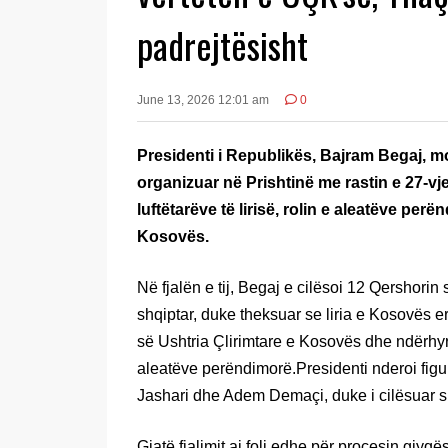
padrejtësisht
June 13, 2026 12:01 am
0
Presidenti i Republikës, Bajram Begaj, m
organizuar në Prishtinë me rastin e 27-vjet
luftëtarëve të lirisë, rolin e aleatëve pe
Kosovës.
Në fjalën e tij, Begaj e cilësoi 12 Qershorin
shqiptar, duke theksuar se liria e Kosovës erd
së Ushtria Çlirimtare e Kosovës dhe ndërhy
aleatëve perëndimorë.Presidenti nderoi fig
Jashari dhe Adem Demaçi, duke i cilësuar si
Gjatë fjalimit ai foli edhe për procesin gjy