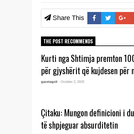
Share This
THE POST RECOMMENDS
Kurti nga Shtimja premton 100
për gjyshërit që kujdesen për n
gazetagoli
- October 2, 2025
Çitaku: Mungon definicioni i d
të shpjeguar absurditetin