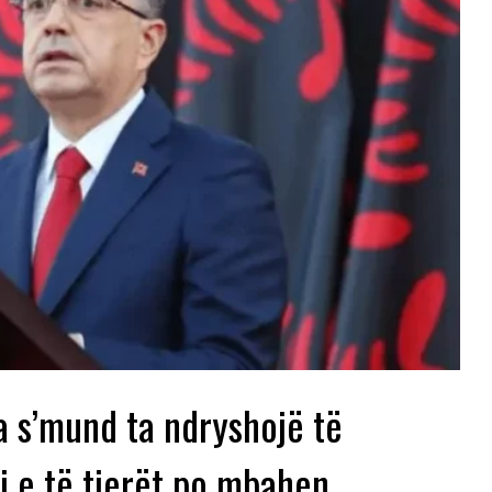
a s’mund ta ndryshojë të
i e të tjerët po mbahen