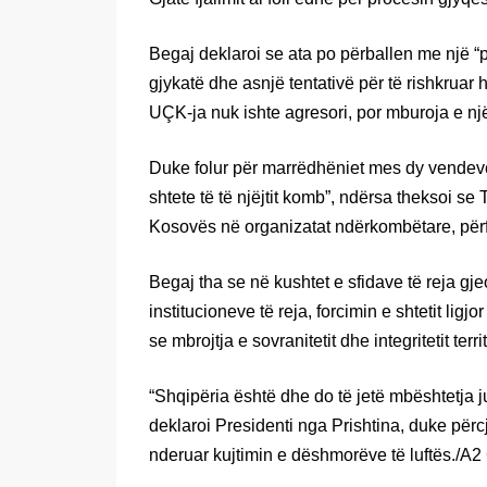
Begaj deklaroi se ata po përballen me një “p
gjykatë dhe asnjë tentativë për të rishkruar 
UÇK-ja nuk ishte agresori, por mburoja e një
Duke folur për marrëdhëniet mes dy vendeve
shtete të të njëjtit komb”, ndërsa theksoi se
Kosovës në organizatat ndërkombëtare, pë
Begaj tha se në kushtet e sfidave të reja gj
institucioneve të reja, forcimin e shtetit li
se mbrojtja e sovranitetit dhe integritetit territ
“Shqipëria është dhe do të jetë mbështetja 
deklaroi Presidenti nga Prishtina, duke përc
nderuar kujtimin e dëshmorëve të luftës./A