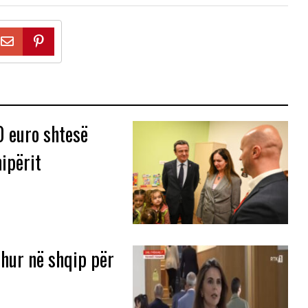
 euro shtesë
ipërit
uhur në shqip për