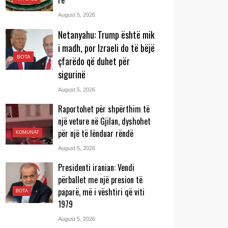
re
August 5, 2026
Netanyahu: Trump është mik
i madh, por Izraeli do të bëjë
BOTA
çfarëdo që duhet për
sigurinë
August 5, 2026
Raportohet për shpërthim të
një veture në Gjilan, dyshohet
për një të lënduar rëndë
KOMUNAT
August 5, 2026
Presidenti iranian: Vendi
përballet me një presion të
paparë, më i vështiri që viti
BOTA
1979
August 5, 2026