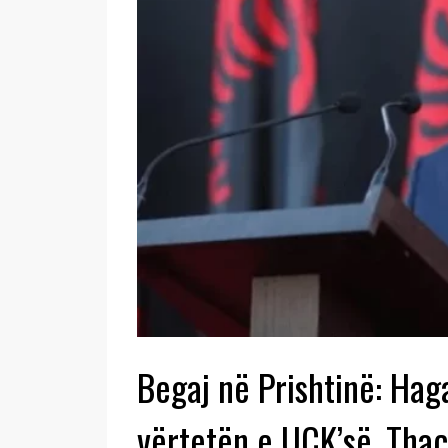
Begaj në Prishtinë: Hag
vërtetën e UÇK’së, Thaç