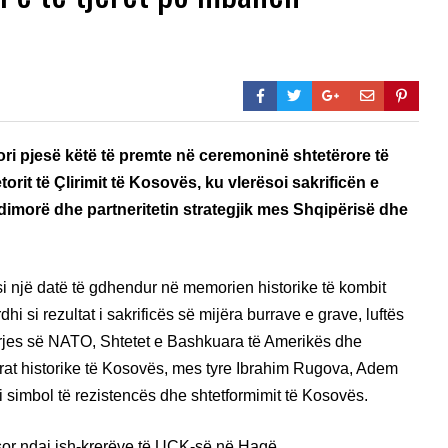
ori pjesë këtë të premte në ceremoninë shtetërore të
orit të Çlirimit të Kosovës, ku vlerësoi sakrificën e
rëndimorë dhe partneritetin strategjik mes Shqipërisë dhe
 si një datë të gdhendur në memorien historike të kombit
hi si rezultat i sakrificës së mijëra burrave e grave, luftës
rjes së NATO, Shtetet e Bashkuara të Amerikës dhe
urat historike të Kosovës, mes tyre Ibrahim Rugova, Adem
 simbol të rezistencës dhe shtetformimit të Kosovës.
qësor ndaj ish-krerëve të UÇK-së në Hagë.