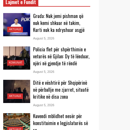
Lajmet e Fundit
Gruda: Nuk jemi pishman që
nuk kemi shkuar në takim,
Kurti nuk ka ndryshuar asgjë
AKTUALE
August 5, 2026
Policia flet për shpërthimin e
veturës në Gjilan: Dy të lënduar,
njëri në gjendje të rëndë
KOMUNAT
August 5, 2026
Ditë e vështirë për Shqipërinë
në përballje me zjarret, situatë
kritike në disa zona
AKTUALE
August 5, 2026
Kuvendi mblidhet nesër për
konstituimin e legjislaturës së
AKTUALE