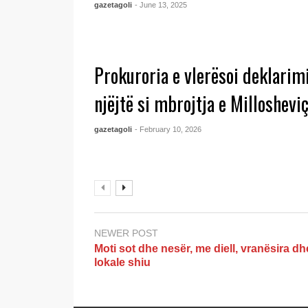
gazetagoli
- June 13, 2025
Prokuroria e vlerësoi deklarim
njëjtë si mbrojtja e Millosheviç
gazetagoli
- February 10, 2026
NEWER POST
Moti sot dhe nesër, me diell, vranësira dh
lokale shiu