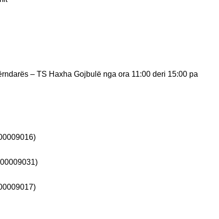
përndarës – TS Haxha Gojbulë nga ora 11:00 deri 15:00 pa
000009016)
3000009031)
000009017)