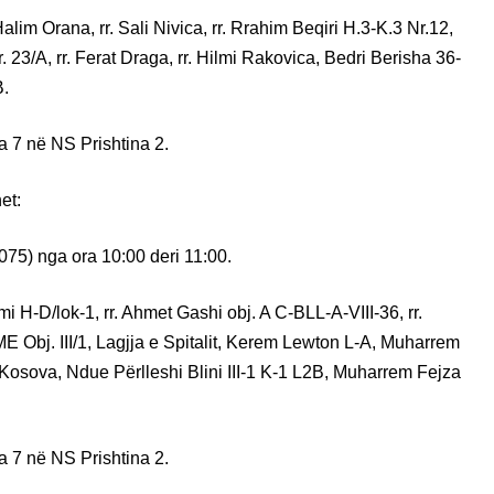
 Halim Orana, rr. Sali Nivica, rr. Rrahim Beqiri H.3-K.3 Nr.12,
. 23/A, rr. Ferat Draga, rr. Hilmi Rakovica, Bedri Berisha 36-
B.
a 7 në NS Prishtina 2.
et:
075) nga ora 10:00 deri 11:00.
i H-D/lok-1, rr. Ahmet Gashi obj. A C-BLL-A-VIII-36, rr.
 Obj. III/1, Lagjja e Spitalit, Kerem Lewton L-A, Muharrem
h Kosova, Ndue Përlleshi Blini III-1 K-1 L2B, Muharrem Fejza
a 7 në NS Prishtina 2.