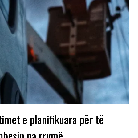
imet e planifikuara për të
mbesin pa rrymë