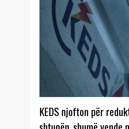
KEDS njofton për redukt
shtunën, shumë vende 