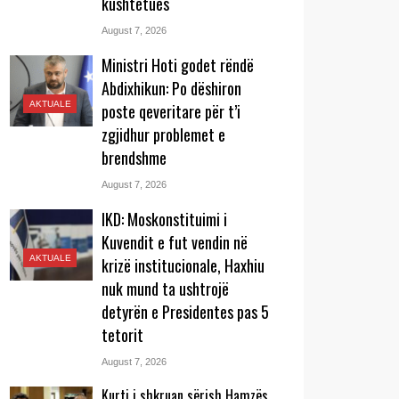
kushtetues
August 7, 2026
Ministri Hoti godet rëndë
Abdixhikun: Po dëshiron
AKTUALE
poste qeveritare për t’i
zgjidhur problemet e
brendshme
August 7, 2026
IKD: Moskonstituimi i
Kuvendit e fut vendin në
AKTUALE
krizë institucionale, Haxhiu
nuk mund ta ushtrojë
detyrën e Presidentes pas 5
tetorit
August 7, 2026
Kurti i shkruan sërish Hamzës,