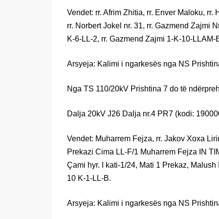
Vendet: rr. Afrim Zhitia, rr. Enver Maloku, rr.
rr. Norbert Jokel nr. 31, rr. Gazmend Zajmi Nr
K-6-LL-2, rr. Gazmend Zajmi 1-K-10-LLAM-
Arsyeja: Kalimi i ngarkesës nga NS Prishtin
Nga TS 110/20kV Prishtina 7 do të ndërpreh
Dalja 20kV J26 Dalja nr.4 PR7 (kodi: 19000
Vendet: Muharrem Fejza, rr. Jakov Xoxa Lirim
Prekazi Cima LL-F/1 Muharrem Fejza IN TIME
Çami hyr. I kati-1/24, Mati 1 Prekaz, Malus
10 K-1-LL-B.
Arsyeja: Kalimi i ngarkesës nga NS Prishtin