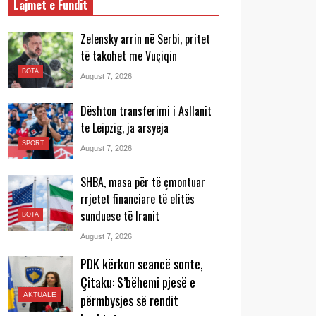
Lajmet e Fundit
Zelensky arrin në Serbi, pritet
të takohet me Vuçiqin
BOTA
August 7, 2026
Dështon transferimi i Asllanit
te Leipzig, ja arsyeja
SPORT
August 7, 2026
SHBA, masa për të çmontuar
rrjetet financiare të elitës
sunduese të Iranit
BOTA
August 7, 2026
PDK kërkon seancë sonte,
Çitaku: S’bëhemi pjesë e
AKTUALE
përmbysjes së rendit