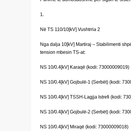
1.
Në TS 110/10[kV] Vushtrria 2
Nga dalja 10[kV] Martiraj – Stabilimenti sh
tension mbesin TS-at:
NS 10/0.4[kV] Karaqë (kodi: 73000009019)
NS 10/0.4[kV] Gojbulë-1 (Serbët) (kodi: 73
NS 10/0.4[kV] TSSH-Lagjja Istrefi (kodi: 7
NS 10/0.4[kV] Gojbulë-2 (Serbët) (kodi: 73
NS 10/0.4[kV] Miraqë (kodi: 73000009018)