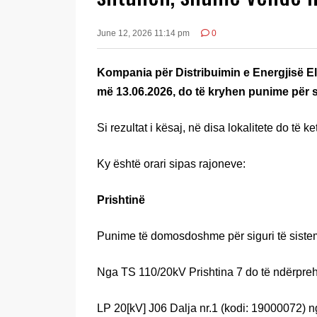
June 12, 2026 11:14 pm
0
Kompania për Distribuimin e Energjisë El
më 13.06.2026, do të kryhen punime për si
Si rezultat i kësaj, në disa lokalitete do të k
Ky është orari sipas rajoneve:
Prishtinë
Punime të domosdoshme për siguri të siste
Nga TS 110/20kV Prishtina 7 do të ndërpreh
LP 20[kV] J06 Dalja nr.1 (kodi: 19000072) n