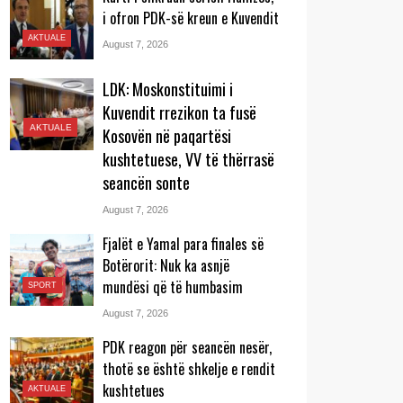
i ofron PDK-së kreun e Kuvendit
AKTUALE
August 7, 2026
LDK: Moskonstituimi i
Kuvendit rrezikon ta fusë
AKTUALE
Kosovën në paqartësi
kushtetuese, VV të thërrasë
seancën sonte
August 7, 2026
Fjalët e Yamal para finales së
Botërorit: Nuk ka asnjë
mundësi që të humbasim
SPORT
August 7, 2026
PDK reagon për seancën nesër,
thotë se është shkelje e rendit
kushtetues
AKTUALE