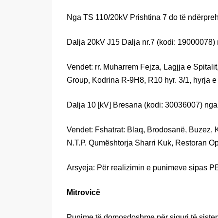
Nga TS 110/20kV Prishtina 7 do të ndërpreh
Dalja 20kV J15 Dalja nr.7 (kodi: 19000078) 
Vendet: rr. Muharrem Fejza, Lagjja e Spitali
Group, Kodrina R-9H8, R10 hyr. 3/1, hyrja e 1
Dalja 10 [kV] Bresana (kodi: 30036007) nga 
Vendet: Fshatrat: Blaq, Brodosanë, Buzez, Ku
N.T.P. Qumështorja Sharri Kuk, Restoran Op
Arsyeja: Për realizimin e punimeve sipas P
Mitrovicë
Punime të domosdoshme për siguri të siste