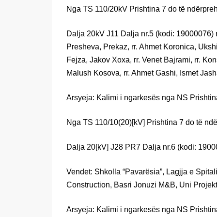
Nga TS 110/20kV Prishtina 7 do të ndërpreh
Dalja 20kV J11 Dalja nr.5 (kodi: 19000076)
Presheva, Prekaz, rr. Ahmet Koronica, Uksh
Fejza, Jakov Xoxa, rr. Venet Bajrami, rr. Konst
Malush Kosova, rr. Ahmet Gashi, Ismet Jash
Arsyeja: Kalimi i ngarkesës nga NS Prishtin
Nga TS 110/10(20)[kV] Prishtina 7 do të ndë
Dalja 20[kV] J28 PR7 Dalja nr.6 (kodi: 1900
Vendet: Shkolla “Pavarësia”, Lagjja e Spital
Construction, Basri Jonuzi M&B, Uni Projekt
Arsyeja: Kalimi i ngarkesës nga NS Prishtin