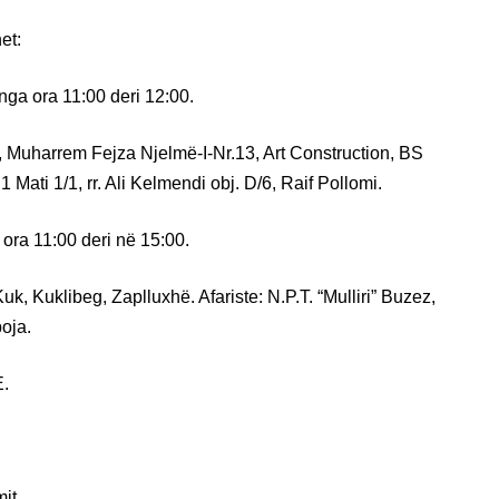
et:
nga ora 11:00 deri 12:00.
t, Muharrem Fejza Njelmë-I-Nr.13, Art Construction, BS
 Mati 1/1, rr. Ali Kelmendi obj. D/6, Raif Pollomi.
ora 11:00 deri në 15:00.
k, Kuklibeg, Zaplluxhë. Afariste: N.P.T. “Mulliri” Buzez,
oja.
E.
mit