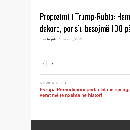
Propozimi i Trump-Rubio: Ham
dakord, por s’u besojmë 100 p
gazetagoli
- October 5, 2025
NEWER POST
Evropa Perëndimore përballet me një ng
verat më të nxehta në histori