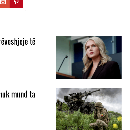
rëveshjeje të
 nuk mund ta
ë