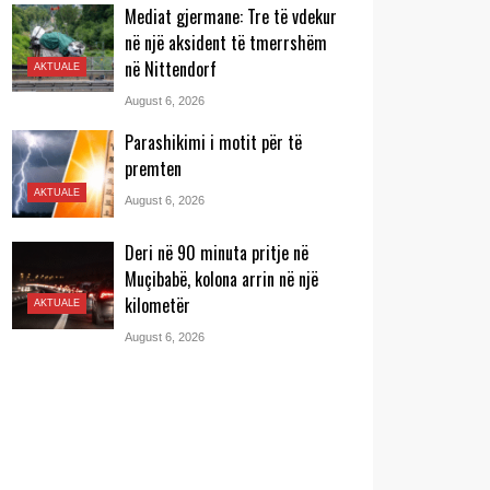
Mediat gjermane: Tre të vdekur
në një aksident të tmerrshëm
në Nittendorf
AKTUALE
August 6, 2026
Parashikimi i motit për të
premten
AKTUALE
August 6, 2026
Deri në 90 minuta pritje në
Muçibabë, kolona arrin në një
kilometër
AKTUALE
August 6, 2026