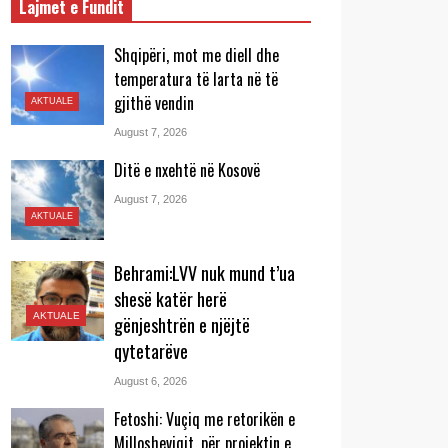
Lajmet e Fundit
Shqipëri, mot me diell dhe
temperatura të larta në të
gjithë vendin
AKTUALE
August 7, 2026
Ditë e nxehtë në Kosovë
August 7, 2026
AKTUALE
Behrami:LVV nuk mund t’ua
shesë katër herë
AKTUALE
gënjeshtrën e njëjtë
qytetarëve
August 6, 2026
Fetoshi: Vuçiq me retorikën e
Millosheviqit, për projektin e