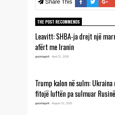
Share This
THE POST RECOMMENDS
Leavitt: SHBA-ja drejt një mar
afërt me Iranin
gazetagoli
- April 21, 2026
Trump kalon në sulm: Ukraina
fitojë luftën pa sulmuar Rusin
gazetagoli
- August 21, 2025