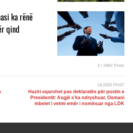
asi ka rënë
ër qind
3 / 3482 Posts
OLDER POST
a
Haziri sqarohet pas deklaratës për postin e
Presidentit: Asgjë s’ka ndryshuar, Osmani
mbetet i vetmi emër i nominuar nga LDK