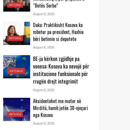
“Botës Serbe”
AKTUALE
August 6, 2026
Daka: Praktikisht Kosova ka
mbetur pa president, Haxhiu
bëri betimin si deputete
AKTUALE
August 6, 2026
BE-ja kërkon zgjidhje pa
vonesa: Kosova ka nevojë për
AKTUALE
institucione funksionale për
rrugën drejt integrimit
August 6, 2026
Aksidentohet me motor në
Mirditë, humb jetën 38-vjeçari
nga Kosova
AKTUALE
August 6, 2026