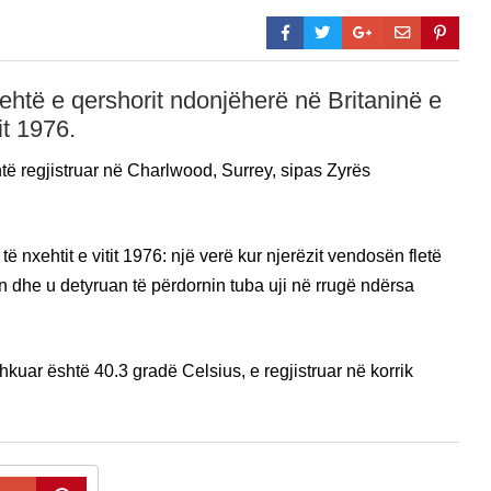
xehtë e qershorit ndonjëherë në Britaninë e
it 1976.
të regjistruar në Charlwood, Surrey, sipas Zyrës
ë nxehtit e vitit 1976: një verë kur njerëzit vendosën fletë
lin dhe u detyruan të përdornin tuba uji në rrugë ndërsa
kuar është 40.3 gradë Celsius, e regjistruar në korrik