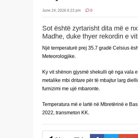
June 24, 2026 6:22 pm
0
Sot është zyrtarisht dita më e n
Madhe, duke thyer rekordin e vit
Një temperaturë prej 35.7 gradë Celsius ësh
Meteorologjike.
Ky vit shënon gjysmë shekulli që nga vala e t
metalike mbi dritare për të mbajtur larg diel
furnizimi me ujë mbaronte.
Temperatura më e lartë në Mbretërinë e Bash
2022, transmeton KK.