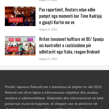
Pas raportimit, Reuters ndan edhe
pamjet nga momenti kur Time Kadrijaj
AKTUALE
e gjuajti Kurtin me ve
August 8, 2026
Rriten tensionet kufitare në BE/ Spanja
nis kontrollet e rastësishme për
BOTA
udhëtarët nga Italia, reagon Brukseli
August 8, 2026
Portali i lajmeve Rekrodi.net u themelua në dhjetor të vitit 2024.
Rekordi.net ofron lajme e informacione objektive dhe analiza
vendore e ndërkombëtare. Materialet dhe informacionet në këtë
portal nuk mund të kopjohen, të shtypen ose të përdoren në