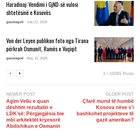
Haradinaj: Vendimi i GjND-së vulosi
shtetësinë e Kosovës
gazetagoli
- July 22, 2026
Von der Leyen publikon foto nga Tirana
përkrah Osmanit, Ramës e Vuçiqit
gazetagoli
- May 15, 2025
3 / 10085 Posts
NEWER POST
OLDER POST
Agim Veliu e quan
Çfarë mund të humbë
dështim rezultatin e
Kosova nëse s’i
LDK’së: Përgjegjësia bie
bashkohet projekteve të
mbi arkitektët kryesorë
gazit amerikan?
Abdixhikun e Osmanin