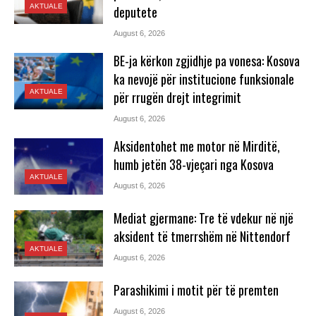
AKTUALE
deputete
August 6, 2026
BE-ja kërkon zgjidhje pa vonesa: Kosova
ka nevojë për institucione funksionale
AKTUALE
për rrugën drejt integrimit
August 6, 2026
Aksidentohet me motor në Mirditë,
humb jetën 38-vjeçari nga Kosova
AKTUALE
August 6, 2026
Mediat gjermane: Tre të vdekur në një
aksident të tmerrshëm në Nittendorf
AKTUALE
August 6, 2026
Parashikimi i motit për të premten
August 6, 2026