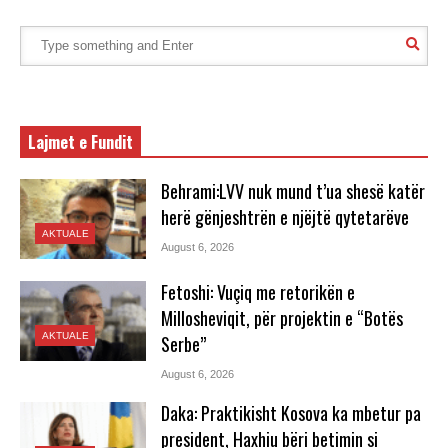
Lajmet e Fundit
Behrami:LVV nuk mund t’ua shesë katër
herë gënjeshtrën e njëjtë qytetarëve
AKTUALE
August 6, 2026
Fetoshi: Vuçiq me retorikën e
Millosheviqit, për projektin e “Botës
AKTUALE
Serbe”
August 6, 2026
Daka: Praktikisht Kosova ka mbetur pa
president, Haxhiu bëri betimin si