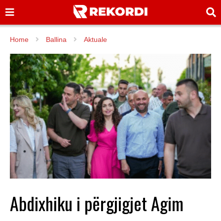
Home
Ballina
Aktuale
Abdixhiku i përgjigjet Agim