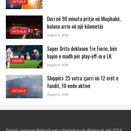
AKTUALE
Deri në 90 minuta pritje në Muçibabë,
kolona arrin në një kilometër
AKTUALE
August 6, 2026
Super Drita deklason Tre Fiorin, bën
hapin e madh për play-off-in e LK
SPORT
August 6, 2026
Shqipëri: 25 vatra zjarri në 12 orët e
fundit, 10 ende aktive
AKTUALE
August 6, 2026
Portali i lajmeve Rekrodi.net u themelua në dhjetor të vitit 2024.