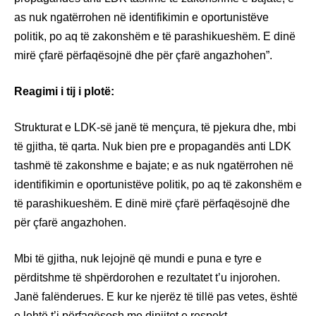
as nuk ngatërrohen në identifikimin e oportunistëve
politik, po aq të zakonshëm e të parashikueshëm. E dinë
mirë çfarë përfaqësojnë dhe për çfarë angazhohen”.
Reagimi i tij i plotë:
Strukturat e LDK-së janë të mençura, të pjekura dhe, mbi
të gjitha, të qarta. Nuk bien pre e propagandës anti LDK
tashmë të zakonshme e bajate; e as nuk ngatërrohen në
identifikimin e oportunistëve politik, po aq të zakonshëm e
të parashikueshëm. E dinë mirë çfarë përfaqësojnë dhe
për çfarë angazhohen.
Mbi të gjitha, nuk lejojnë që mundi e puna e tyre e
përditshme të shpërdorohen e rezultatet t’u injorohen.
Janë falënderues. E kur ke njerëz të tillë pas vetes, është
e lehtë t’i përfaqësosh me dinjitet e respekt.