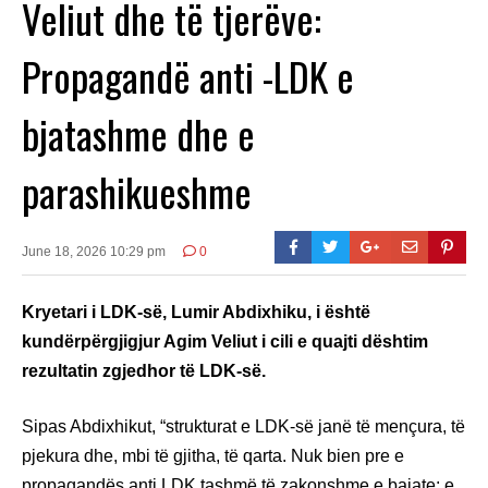
Veliut dhe të tjerëve:
Propagandë anti -LDK e
bjatashme dhe e
parashikueshme
June 18, 2026 10:29 pm
0
Kryetari i LDK-së, Lumir Abdixhiku, i është
kundërpërgjigjur Agim Veliut i cili e quajti dështim
rezultatin zgjedhor të LDK-së.
Sipas Abdixhikut, “strukturat e LDK-së janë të mençura, të
pjekura dhe, mbi të gjitha, të qarta. Nuk bien pre e
propagandës anti LDK tashmë të zakonshme e bajate; e