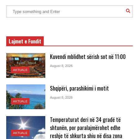
Lajmet e Fundit
Kuvendi mblidhet sërish sot në 11:00
August 8, 2026
AKTUALE
Shqipëri, parashikimi i motit
August 8, 2026
AKTUALE
Temperaturat deri në 34 gradë të
shtunën, por paralajmërohet edhe
AKTUALE
reshje të shkurta shiu në disa zona