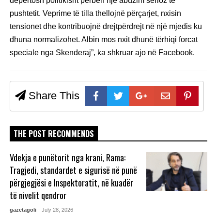
depertosh politikisht përbën një abuzim serioz të
pushtetit. Veprime të tilla thellojnë përçarjet, nxisin
tensionet dhe kontribuojnë drejtpërdrejt në një mjedis ku
dhuna normalizohet. Albin mos nxit dhunë tërhiqi forcat
speciale nga Skenderaj”, ka shkruar ajo në Facebook.
Share This
THE POST RECOMMENDS
Vdekja e punëtorit nga krani, Rama:
Tragjedi, standardet e sigurisë në punë
përgjegjësi e Inspektoratit, në kuadër
të nivelit qendror
gazetagoli
- July 28, 2026