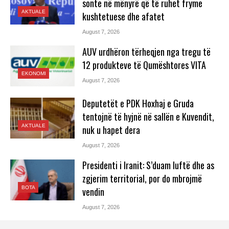
sonte në mënyrë që të ruhet fryme
AKTUALE
kushtetuese dhe afatet
August 7, 2026
AUV urdhëron tërheqjen nga tregu të
12 produkteve të Qumështores VITA
EKONOMI
August 7, 2026
Deputetët e PDK Hoxhaj e Gruda
tentojnë të hyjnë në sallën e Kuvendit,
AKTUALE
nuk u hapet dera
August 7, 2026
Presidenti i Iranit: S’duam luftë dhe as
zgjerim territorial, por do mbrojmë
BOTA
vendin
August 7, 2026