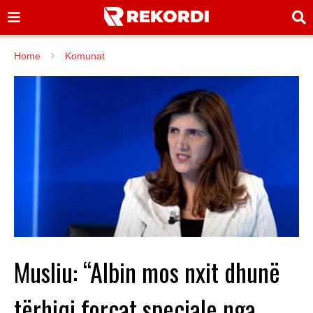
Home
Komunat
Musliu: “Albin mos nxit dhunë
tërhiqi forcat speciale nga