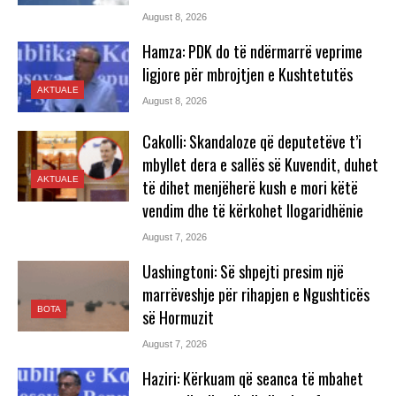
August 8, 2026
Hamza: PDK do të ndërmarrë veprime
ligjore për mbrojtjen e Kushtetutës
AKTUALE
August 8, 2026
Cakolli: Skandaloze që deputetëve t’i
mbyllet dera e sallës së Kuvendit, duhet
AKTUALE
të dihet menjëherë kush e mori këtë
vendim dhe të kërkohet llogaridhënie
August 7, 2026
Uashingtoni: Së shpejti presim një
marrëveshje për rihapjen e Ngushticës
BOTA
së Hormuzit
August 7, 2026
Haziri: Kërkuam që seanca të mbahet