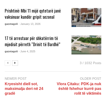
Prishtinë: Mbi 11 mijë qytetarë janë
vaksinuar kundër gripit sezonal
gazetagoli
- January 13, 2026
17 të arrestuar për shkatërrim të
mjedisit përreth “Drinit të Bardhë”
gazetagoli
- June 4, 2025
3 / 1032 Posts
NEWER POST
OLDER POST
Kryesisht diell sot,
Vlora Çitaku: PDK-ja nuk
maksimalja deri në 24
është fshehur kurrë pas
gradë
rolit të viktimës