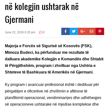
në kolegjin ushtarak në
Gjermani
June 22, 2026 6:35 pm
0
Majorja e Forcës së Sigurisë së Kosovës (FSK),
Mimoza Budeci, ka përfunduar me rezultate të
dalluara akademike Kolegjin e Komandës dhe Shtabit
të Përgjithshëm, program i zhvilluar nga Ushtria e
Shteteve të Bashkuara të Amerikës në Gjermani.
Ky program i avancuar profesional është i dedikuar për
përgatitjen e oficerëve në zhvillimin e aftësive të
planifikimit operacional, vendimmarrjes dhe udhëheqjes
së operacioneve ushtarake në mjedise komplekse dhe