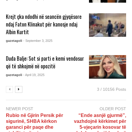
Krejt çka ndodhi në seancën gjyqësore
ndaj Faton Klinakut për kanosje ndaj
Albin Kurtit
gazetagoli
- September 3, 2025
Duda Balje: Sot si parti e kemi vendosur
që të shkojmë në opozitë
gazetagoli
- April 19, 2025
3 / 10156 Posts
NEWER POST
OLDER POST
Rubio në Gjirin Persik për
“Ende asnjë gjurmë”,
sigurinë, SHBA kërkon
vazhdojnë kërkimet për
garanci për paqe dhe
5-vjeçarin kosovar të