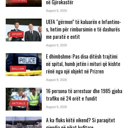
në Gjirokastër
August 9, 2026
UEFA “gërmon” të kaluarën e Infantino-
s, hetim për rimbursimin e të dashurës
SPORT
me paratë e entit
August 9, 2026
E dhimbshme: Pas disa ditësh trajtimi
në spital, humb jetën i mituri që kishte
BALLINA
rënë nga një objekt në Prizren
August 9, 2026
16 persona të arrestuar dhe 1985 gjoba
trafiku në 24 orët e fundit
AKTUALE
August 9, 2026
A ka fluks këtë vikend? Si paraqitet
gjendja në pikat kufitare