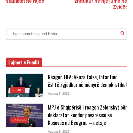
stabilitet në rajon
zhdukur në një lumë në
Zvicër
Lajmet e Fundit
Reagon FIFA: Akuza false, Infantino
është zgjedhur në mënyrë demokratike!
SPORT
August 9, 2026
MPJ e Shqipërisë i reagon Zelenskyt për
deklaratat kundër pavarësisë së
AKTUALE
Kosovës në Beograd – detaje
August 9, 2026