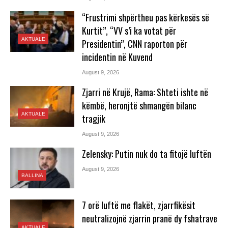
“Frustrimi shpërtheu pas kërkesës së
Kurtit”, “VV s’i ka votat për
AKTUALE
Presidentin”, CNN raporton për
incidentin në Kuvend
August 9, 2026
Zjarri në Krujë, Rama: Shteti ishte në
këmbë, heronjtë shmangën bilanc
AKTUALE
tragjik
August 9, 2026
Zelensky: Putin nuk do ta fitojë luftën
August 9, 2026
BALLINA
7 orë luftë me flakët, zjarrfikësit
neutralizojnë zjarrin pranë dy fshatrave
AKTUALE