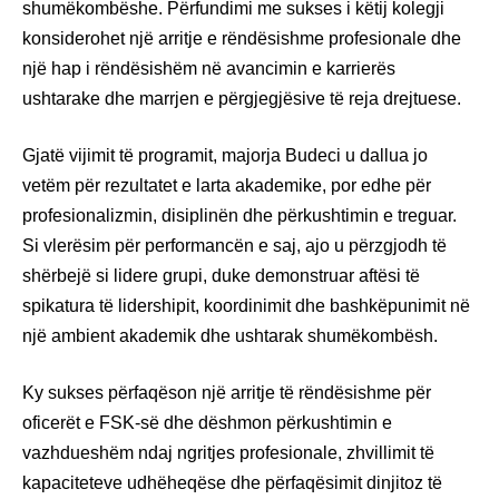
shumëkombëshe. Përfundimi me sukses i këtij kolegji
konsiderohet një arritje e rëndësishme profesionale dhe
një hap i rëndësishëm në avancimin e karrierës
ushtarake dhe marrjen e përgjegjësive të reja drejtuese.
Gjatë vijimit të programit, majorja Budeci u dallua jo
vetëm për rezultatet e larta akademike, por edhe për
profesionalizmin, disiplinën dhe përkushtimin e treguar.
Si vlerësim për performancën e saj, ajo u përzgjodh të
shërbejë si lidere grupi, duke demonstruar aftësi të
spikatura të lidershipit, koordinimit dhe bashkëpunimit në
një ambient akademik dhe ushtarak shumëkombësh.
Ky sukses përfaqëson një arritje të rëndësishme për
oficerët e FSK-së dhe dëshmon përkushtimin e
vazhdueshëm ndaj ngritjes profesionale, zhvillimit të
kapaciteteve udhëheqëse dhe përfaqësimit dinjitoz të