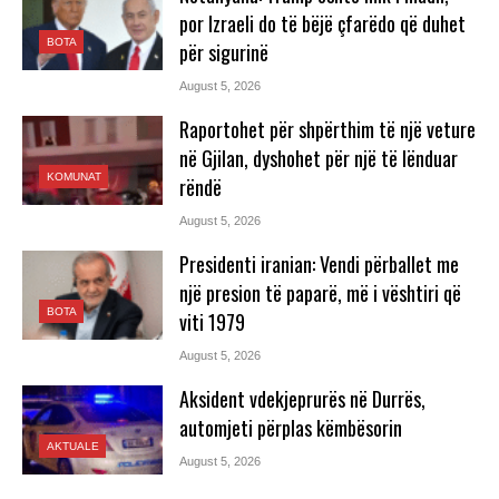
por Izraeli do të bëjë çfarëdo që duhet
BOTA
për sigurinë
August 5, 2026
Raportohet për shpërthim të një veture
në Gjilan, dyshohet për një të lënduar
KOMUNAT
rëndë
August 5, 2026
Presidenti iranian: Vendi përballet me
një presion të paparë, më i vështiri që
BOTA
viti 1979
August 5, 2026
Aksident vdekjeprurës në Durrës,
automjeti përplas këmbësorin
AKTUALE
August 5, 2026