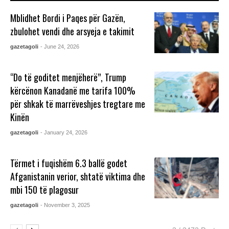
Mblidhet Bordi i Paqes për Gazën,
zbulohet vendi dhe arsyeja e takimit
gazetagoli
- June 24, 2026
‘‘Do të goditet menjëherë’’, Trump
kërcënon Kanadanë me tarifa 100%
për shkak të marrëveshjes tregtare me
Kinën
gazetagoli
- January 24, 2026
Tërmet i fuqishëm 6.3 ballë godet
Afganistanin verior, shtatë viktima dhe
mbi 150 të plagosur
gazetagoli
- November 3, 2025