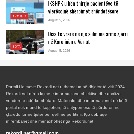
IKSHPK u bën thirrje pacientëve të
vlerësojnë shërbimet shëndetësore
AKTUALE
August 5, 2026
Disa të vrarë në një sulm me armë zjarri
në Karolinën e Veriut
BOTA
August 5, 2026
Portali i lajmeve Rekrodi.net u themelua në dhjetor të vitit 2024.
Rekordi.net ofron lajme e informacione objektive dhe analiza
vendore e ndërkombëtare. Materialet dhe informacionet në këtë
portal nuk mund të kopjohen, të shtypen ose të përdoren në
çfarëdo forme tjetër për qëllime përfitimi. Kjo uebfaqe
mirëmbahet dhe menaxhohet nga Rekordi.net
rekordi.net@gmail.com