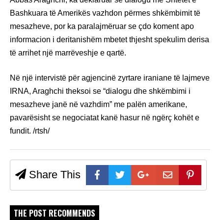
Bashkuara të Amerikës vazhdon përmes shkëmbimit të
mesazheve, por ka paralajmëruar se çdo koment apo
informacion i deritanishëm mbetet thjesht spekulim derisa
të arrihet një marrëveshje e qartë.
Në një intervistë për agjencinë zyrtare iraniane të lajmeve
IRNA, Araghchi theksoi se “dialogu dhe shkëmbimi i
mesazheve janë në vazhdim” me palën amerikane,
pavarësisht se negociatat kanë hasur në ngërç kohët e
fundit. /rtsh/
Share This
THE POST RECOMMENDS