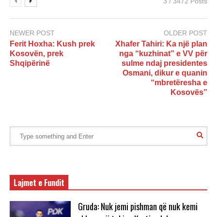
3 / 3472 Posts
NEWER POST
OLDER POST
Ferit Hoxha: Kush prek
Xhafer Tahiri: Ka një plan
Kosovën, prek
nga “kuzhinat” e VV për
Shqipërinë
sulme ndaj presidentes
Osmani, dikur e quanin
“mbretëresha e
Kosovës”
Lajmet e Fundit
Gruda: Nuk jemi pishman që nuk kemi