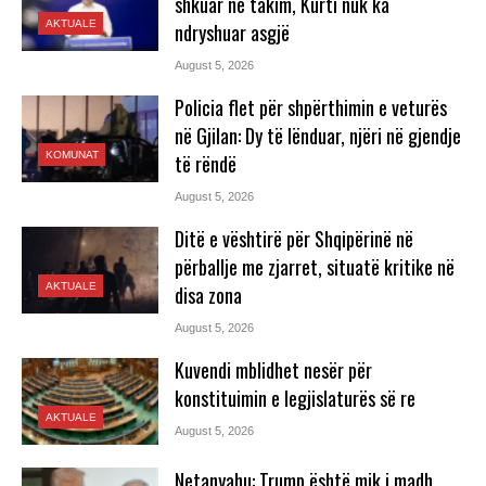
shkuar në takim, Kurti nuk ka
AKTUALE
ndryshuar asgjë
August 5, 2026
Policia flet për shpërthimin e veturës
në Gjilan: Dy të lënduar, njëri në gjendje
KOMUNAT
të rëndë
August 5, 2026
Ditë e vështirë për Shqipërinë në
përballje me zjarret, situatë kritike në
AKTUALE
disa zona
August 5, 2026
Kuvendi mblidhet nesër për
konstituimin e legjislaturës së re
AKTUALE
August 5, 2026
Netanyahu: Trump është mik i madh,