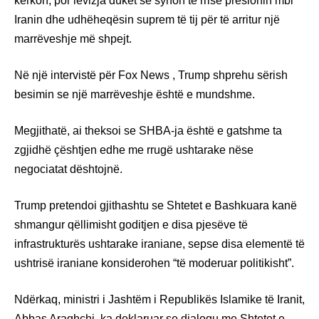
kërkon, por lëvizja duket se synon të rrisë presionin mbi
Iranin dhe udhëheqësin suprem të tij për të arritur një
marrëveshje më shpejt.
Në një intervistë për Fox News , Trump shprehu sërish
besimin se një marrëveshje është e mundshme.
Megjithatë, ai theksoi se SHBA-ja është e gatshme ta
zgjidhë çështjen edhe me rrugë ushtarake nëse
negociatat dështojnë.
Trump pretendoi gjithashtu se Shtetet e Bashkuara kanë
shmangur qëllimisht goditjen e disa pjesëve të
infrastrukturës ushtarake iraniane, sepse disa elementë të
ushtrisë iraniane konsiderohen “të moderuar politikisht”.
Ndërkaq, ministri i Jashtëm i Republikës Islamike të Iranit,
Abbas Araghchi, ka deklaruar se dialogu me Shtetet e