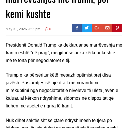
kemi kushte
May 31, 2026 9:55 pm
0
Presidenti Donald Trump ka deklaruar se marrëveshja me
Iranin është “në prag”, megjithëse ai ka kërkuar kushte
më të forta për negociatorët e tij.
Trump e ka përsëritur këtë mesazh optimist prej disa
javësh. Pas arritjes së një draft-memorandumi
mirëkuptimi nga negociatorët e niveleve të ulëta javën e
kaluar, ai kërkon ndryshime, sidomos në dispozitat që
lidhen me asetet e ngrira të Iranit.
Nuk dihet saktësisht se çfarë ndryshimesh të tjera po