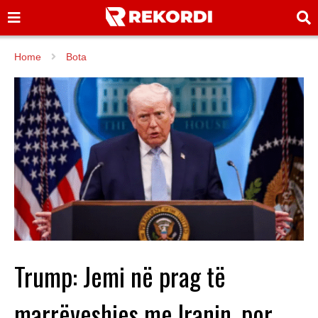
Home
Bota
Trump: Jemi në prag të
marrëveshjes me Iranin, por