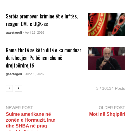
Serbia promovon kriminelët e luftës,
reagon OVL e UÇK-së
gazetagoli
- April 13, 2026
Rama thotë se këto ditë e ka menduar
dorëheqjen: Po bëhem shumë i
drejtpërdrejtë
gazetagoli
- June 1, 2026
3 / 10134 Posts
NEWER POST
OLDER POST
Sulme amerikane në
Moti në Shqipëri
zonën e Hormuzit, Iran
dhe SHBA në prag