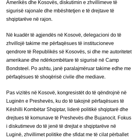
Amerikës dhe Kosovës, diskutimin e zhvillimeve të
sigurisë rajonale dhe mbështetjen e të drejtave të
shqiptarëve në rajon.
Në kuadër të agjendës në Kosovë, delegacioni do të
zhvillojë takime me përfaqësues të institucioneve
qendrore të Republikës së Kosovës, si dhe me autoritetet
amerikane dhe ndërkombëtare të sigurisë në Camp
Bondsteel. Po ashtu, janë paralajmëruar takime edhe me
përfaqësues të shoqërisë civile dhe mediave.
Pas vizitës në Kosovë, kongresistët do të qëndrojnë në
Luginën e Preshevës, ku do të takojnë përfaqësues të
Këshilli Kombëtar Shqiptar, liderë politikë shqiptarë dhe
drejtues të komunave të Preshevës dhe Bujanocit. Fokus
i diskutimeve do të jenë të drejtat e shqiptarëve në
Luginë, zhvillimet politike dhe sfidat me të cilat përballet