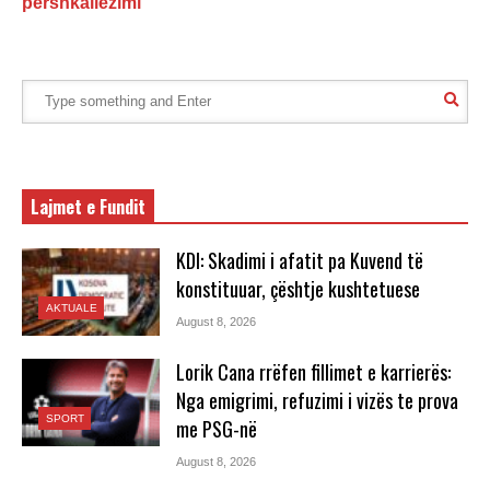
përshkallëzimi
Lajmet e Fundit
KDI: Skadimi i afatit pa Kuvend të
konstituuar, çështje kushtetuese
AKTUALE
August 8, 2026
Lorik Cana rrëfen fillimet e karrierës:
Nga emigrimi, refuzimi i vizës te prova
SPORT
me PSG-në
August 8, 2026