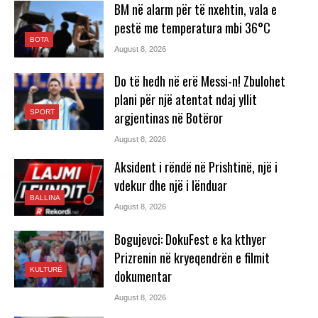
BM në alarm për të nxehtin, vala e
pestë me temperatura mbi 36°C
BOTA
August 8, 2026
Do të hedh në erë Messi-n! Zbulohet
plani për një atentat ndaj yllit
SPORT
argjentinas në Botëror
August 8, 2026
Aksident i rëndë në Prishtinë, një i
vdekur dhe një i lënduar
BALLINA
August 8, 2026
Bogujevci: DokuFest e ka kthyer
Prizrenin në kryeqendrën e filmit
KULTURË
dokumentar
August 8, 2026