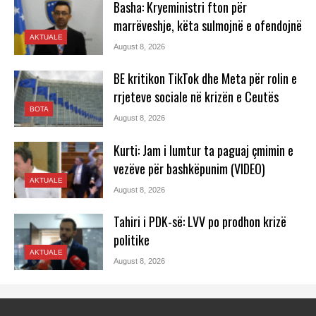
Basha: Kryeministri fton për
marrëveshje, këta sulmojnë e ofendojnë
AKTUALE
August 8, 2026
BE kritikon TikTok dhe Meta për rolin e
rrjeteve sociale në krizën e Ceutës
BOTA
August 8, 2026
Kurti: Jam i lumtur ta paguaj çmimin e
vezëve për bashkëpunim (VIDEO)
AKTUALE
August 8, 2026
Tahiri i PDK-së: LVV po prodhon krizë
politike
AKTUALE
August 8, 2026