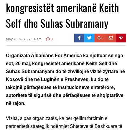
kongresistët amerikanë Keith
Self dhe Suhas Subramany
May 26, 2026 7:34 am
0
Organizata Albanians For America ka njoftuar se nga
sot, 26 maj, kongresistët amerikanë Keith Self dhe
Suhas Subramanyam do të zhvillojnë vizitë zyrtare në
Kosovë dhe në Luginën e Preshevës, ku do të
takojnë përfaqësues të institucioneve shtetërore,
autoritete të sigurisë dhe përfaqësues të shqiptarëve
në rajon.
Vizita, sipas organizatës, ka për qëllim forcimin e
partneritetit strategjik ndërmjet Shteteve të Bashkuara të