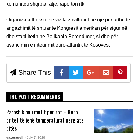
komuniteti shqiptar atje, raporton rtk.
Organizata theksoi se vizita zhvillohet në një periudhë të
angazhimit të shtuar të Kongresit amerikan për sigurinë
dhe stabilitetin në Ballkanin Perëndimor, si dhe për
avancimin e integrimit euro-atlantik të Kosovës.
Share This
THE POST RECOMMENDS
Parashikimi i motit për sot – Këto
pritet të jenë temperaturat përgjatë
ditës
gazetagoli
- July 7, 2026