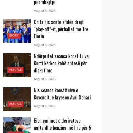
përmbajtje
August 6, 2026
Drita nis sonte sfidën drejt
“play-off”-it, përballet me Tre
Fiorin
SPORT
August 6, 2026
Ndërpritet seanca konstituive,
Kurti kërkon kohë shtesë për
diskutime
AKTUALE
August 6, 2026
Nis seanca konstituive e
Kuvendit, e kryeson Avni Dehari
AKTUALE
August 6, 2026
Bien çmimet e derivateve,
nafta dhe benzina më lirë për 5