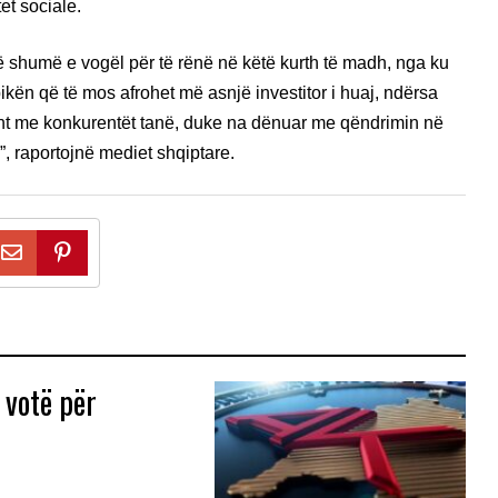
et sociale.
ë shumë e vogël për të rënë në këtë kurth të madh, nga ku
kën që të mos afrohet më asnjë investitor i huaj, ndërsa
ht me konkurentët tanë, duke na dënuar me qëndrimin në
a”, raportojnë mediet shqiptare.
 votë për