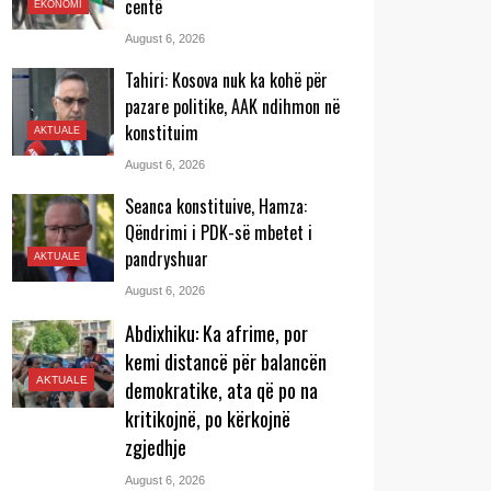
centë
EKONOMI
August 6, 2026
Tahiri: Kosova nuk ka kohë për
pazare politike, AAK ndihmon në
konstituim
AKTUALE
August 6, 2026
Seanca konstituive, Hamza:
Qëndrimi i PDK-së mbetet i
pandryshuar
AKTUALE
August 6, 2026
Abdixhiku: Ka afrime, por
kemi distancë për balancën
AKTUALE
demokratike, ata që po na
kritikojnë, po kërkojnë
zgjedhje
August 6, 2026