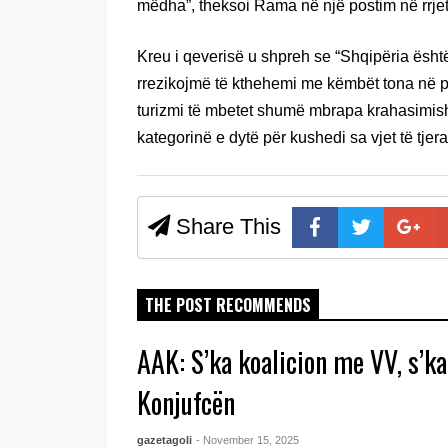
mëdha”, theksoi Rama në një postim në rrjet
Kreu i qeverisë u shpreh se “Shqipëria ësht
rrezikojmë të kthehemi me këmbët tona në pi
turizmi të mbetet shumë mbrapa krahasimis
kategorinë e dytë për kushedi sa vjet të tjer
Share This
THE POST RECOMMENDS
AAK: S’ka koalicion me VV, s’ka
Konjufcën
gazetagoli
- November 15, 2025