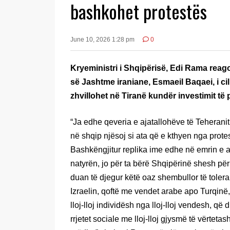
bashkohet protestës
June 10, 2026 1:28 pm
0
Kryeministri i Shqipërisë, Edi Rama reago
së Jashtme iraniane, Esmaeil Baqaei, i ci
zhvillohet në Tiranë kundër investimit të 
“Ja edhe qeveria e ajatallohëve të Teheranit
në shqip njësoj si ata që e kthyen nga prote
Bashkëngjitur replika ime edhe në emrin e a
natyrën, jo për ta bërë Shqipërinë shesh për 
duan të djegur këtë oaz shembullor të toler
Izraelin, qoftë me vendet arabe apo Turqinë
lloj-lloj individësh nga lloj-lloj vendesh, që
rrjetet sociale me lloj-lloj gjysmë të vërteta