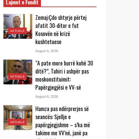
Lajmet e Fundit
Zemaj:Çdo shtyrje përtej
afatit 30-ditor e fut
AKTUALE
Kosovën në krizë
kushtetuese
August 6, 2026
“A pate more burrë kohë 30
ditë?”, Tahiri i ashpër pas
AKTUALE
moskonstituimit:
Papërgjegjësi e VV-së
August 6, 2026
Hamza pas ndërprerjes së
seancës: Sjellje e
AKTUALE
papërgjegjshme – s’ka më
takime me VV’në, janë pa