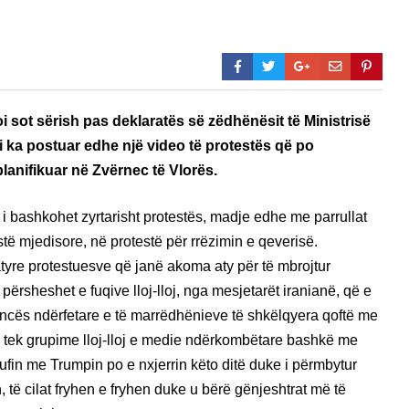
i sot sërish pas deklaratës së zëdhënësit të Ministrisë
li ka postuar edhe një video të protestës që po
planifikuar në Zvërnec të Vlorës.
 i bashkohet zyrtarisht protestës, madje edhe me parrullat
stë mjedisore, në protestë për rrëzimin e qeverisë.
tyre protestuesve që janë akoma aty për të mbrojtur
përsheshet e fuqive lloj-lloj, nga mesjetarët iranianë, që e
ancës ndërfetare e të marrëdhënieve të shkëlqyera qoftë me
, tek grupime lloj-lloj e medie ndërkombëtare bashkë me
 dufin me Trumpin po e nxjerrin këto ditë duke i përmbytur
sh, të cilat fryhen e fryhen duke u bërë gënjeshtrat më të