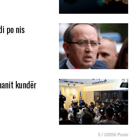
di po nis
manit kundër
3 / 10056 Posts