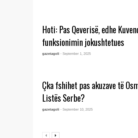
Hoti: Pas Qeverisë, edhe Kuven
funksionimin jokushtetues
gazetagoli
- September 1, 2025
Çka fshihet pas akuzave të Os
Listës Serbe?
gazetagoli
- September 10, 2025