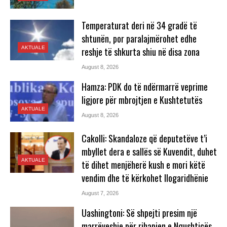
Temperaturat deri në 34 gradë të
shtunën, por paralajmërohet edhe
AKTUALE
reshje të shkurta shiu në disa zona
August 8, 2026
Hamza: PDK do të ndërmarrë veprime
ligjore për mbrojtjen e Kushtetutës
AKTUALE
August 8, 2026
Cakolli: Skandaloze që deputetëve t’i
mbyllet dera e sallës së Kuvendit, duhet
AKTUALE
të dihet menjëherë kush e mori këtë
vendim dhe të kërkohet llogaridhënie
August 7, 2026
Uashingtoni: Së shpejti presim një
marrëveshje për rihapjen e Ngushticës