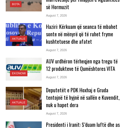
BOTA
së Hormuzit
August 7, 2026
Haziri: Kërkuam që seanca të mbahet
sonte në mënyrë që të ruhet fryme
AKTUALE
kushtetuese dhe afatet
August 7, 2026
AUV urdhëron tërheqjen nga tregu të
12 produkteve të Qumështores VITA
EKONOMI
August 7, 2026
Deputetët e PDK Hoxhaj e Gruda
tentojnë të hyjnë në sallën e Kuvendit,
AKTUALE
nuk u hapet dera
August 7, 2026
Presidenti i Iranit: S’duam luftë dhe as