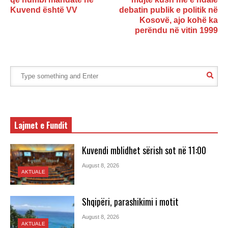
Kuvend është VV
debatin publik e politik në
Kosovë, ajo kohë ka
perëndu në vitin 1999
Lajmet e Fundit
Kuvendi mblidhet sërish sot në 11:00
August 8, 2026
AKTUALE
Shqipëri, parashikimi i motit
August 8, 2026
AKTUALE