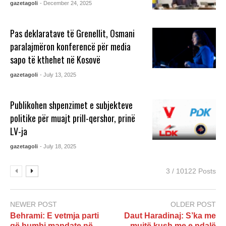
gazetagoli
- December 24, 2025
Pas deklaratave të Grenellit, Osmani
paralajmëron konferencë për media
sapo të kthehet në Kosovë
gazetagoli
- July 13, 2025
Publikohen shpenzimet e subjekteve
politike për muajt prill-qershor, prinë
LV-ja
gazetagoli
- July 18, 2025
3 / 10122 Posts
NEWER POST
OLDER POST
Behrami: E vetmja parti
Daut Haradinaj: S’ka me
që humbi mandate në
mujtë kush me e ndalë