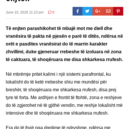
June 10, 2026 11:23 pm
0
Të enjten parashikohet të mbajë mot me diell dhe
vranësira të pakta në pjesën e parë të ditës, ndërsa në
orët e pasdites vranësirat do të marrin karakter
zhvillimi, duke gjeneruar rrebeshe të izoluara në zona
të caktuara, të shoqëruara me disa shkarkesa rrufesh.
Në mbrëmje pritet kalimi i një sistemi parafrontal, ku
lokalisht do të ketë rrebeshe shiu me mundësi për
breshër, të shoqëruara me shkarkesa rrufesh, disa prej
tyre të forta. Me ardhjen e frontit të ftohtë, zona e reshjeve
do të zgjerohet në të gjithë vendin, me reshje lokalisht më
intensive dhe të shoqëruara me shkarkesa rrufesh.
Era do të fryjë nga drejtime të ndryshme, ndërsa me