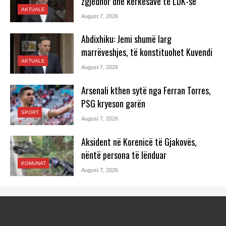
zgjedhor dhe kërkesave të LDK-së
AKTUALE
August 7, 2026
Abdixhiku: Jemi shumë larg
marrëveshjes, të konstituohet Kuvendi
AKTUALE
August 7, 2026
Arsenali kthen sytë nga Ferran Torres,
PSG kryeson garën
SPORT
August 7, 2026
Aksident në Korenicë të Gjakovës,
nëntë persona të lënduar
KOMUNAT
August 7, 2026