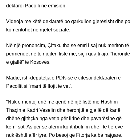
deklaroi Pacolli në emision.
Videoja me këtë deklaratë po qarkullon gjerësisht dhe po
komentohet në rrjetet sociale.
Në një prononcim, Çitaku tha se emri i saj nuk meriton të
përmendet në të njëjtën listë me, siç i quajti ajo, “heronjtë
e gjallë” të Kosovës.
Madje, ish-deputetja e PDK-së e cilësoi deklaratën e
Pacollit si “marri të llojit të vet”.
“Nuk e meritoj unë me qenë në një listë me Hashim
Thaçin e Kadri Veselin dhe heronjtë e gjallë që kanë
dhënë gjithçka nga vetja për lirinë dhe pavarësinë që
kemi sot. As për së afërmi kontributi im dhe i të tjerëve
nuk është afër tyre. Po besoj që Fitorja ka ba hajgare.