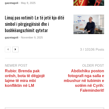
gazetagoli
- May 8, 2025
Limaj pas votimit: Le të jetë kjo ditë
simbol i përgjegjësisë dhe i
bashkëangazhimit qytetar
gazetagoli
- November 9, 2025
3 / 10106 Posts
NEWER POST
OLDER POST
Rubio: Brenda pak
Abdixhiku poston
orësh, bota të dëgjojë
fotografi nga salla e
lajme të mira mbi
mbushur në tubimin e
konfliktin në LM
sotëm në Cyrih:
Faleminderit!