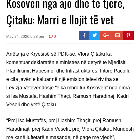
Kosovën nga ajo dhe të tjerë,
Çitaku: Marri e llojit të vet
May 24, 2026 5:28 pm
0
Anëtarja e Kryesisë së PDK-së, Vlora Çitaku ka
komentuar deklaratën e ministres në detyrë të Mjedisit,
Planifikimit Hapësinor dhe Infrastrukturës, Fitore Pacolli,
e cila javën e kaluar në një emision televiziv tha se
Lëvizja Vetëvendosje “e ka mbrojtur Kosovën” nga emra
si Isa Mustafa, Hashim Thaçi, Ramush Haradinaj, Kadri
Veseli dhe vetë Çitaku.
“Prej Isa Mustafës, prej Hashim Thaçit, prej Ramush
Haradinajt, prej Kadri Veselit, prej Vlora Çitakut. Mundesh
me kanë luftëtarë e masandej në paqe me vjedh”,