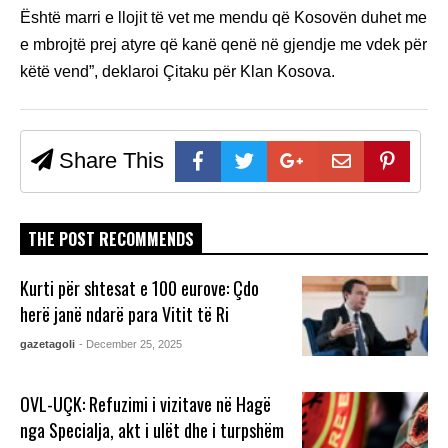
Është marri e llojit të vet me mendu që Kosovën duhet me
e mbrojtë prej atyre që kanë qenë në gjendje me vdek për
këtë vend”, deklaroi Çitaku për Klan Kosova.
Share This
THE POST RECOMMENDS
Kurti për shtesat e 100 eurove: Çdo
herë janë ndarë para Vitit të Ri
gazetagoli
- December 25, 2025
OVL-UÇK: Refuzimi i vizitave në Hagë
nga Specialja, akt i ulët dhe i turpshëm