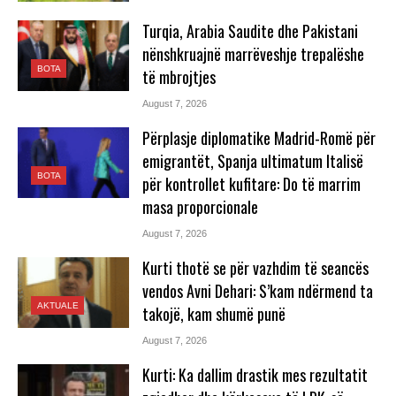
Turqia, Arabia Saudite dhe Pakistani
nënshkruajnë marrëveshje trepalëshe
BOTA
të mbrojtjes
August 7, 2026
Përplasje diplomatike Madrid-Romë për
emigrantët, Spanja ultimatum Italisë
BOTA
për kontrollet kufitare: Do të marrim
masa proporcionale
August 7, 2026
Kurti thotë se për vazhdim të seancës
vendos Avni Dehari: S’kam ndërmend ta
AKTUALE
takojë, kam shumë punë
August 7, 2026
Kurti: Ka dallim drastik mes rezultatit