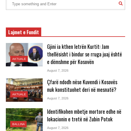
Lajmet e Fundit
Gjini ia kthen letrën Kurtit: Jam
thellësisht i bindur se rruga juaj është
AKTUALE
e dëmshme për Kosovën
August 7, 2026
Çfarë ndodh nëse Kuvendi i Kosovës
nuk konstituohet deri në mesnatë?
AKTUALE
August 7, 2026
Identifikohen mbetje mortore edhe në
lokacionin e tretë në Zubin Potok
BALLINA
August 7, 2026