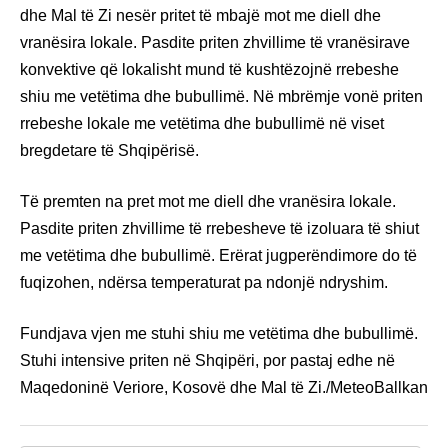
dhe Mal të Zi nesër pritet të mbajë mot me diell dhe
vranësira lokale. Pasdite priten zhvillime të vranësirave
konvektive që lokalisht mund të kushtëzojnë rrebeshe
shiu me vetëtima dhe bubullimë. Në mbrëmje vonë priten
rrebeshe lokale me vetëtima dhe bubullimë në viset
bregdetare të Shqipërisë.
Të premten na pret mot me diell dhe vranësira lokale.
Pasdite priten zhvillime të rrebesheve të izoluara të shiut
me vetëtima dhe bubullimë. Erërat jugperëndimore do të
fuqizohen, ndërsa temperaturat pa ndonjë ndryshim.
Fundjava vjen me stuhi shiu me vetëtima dhe bubullimë.
Stuhi intensive priten në Shqipëri, por pastaj edhe në
Maqedoninë Veriore, Kosovë dhe Mal të Zi./MeteoBallkan