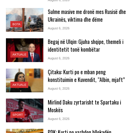
Sulme masive me dronë mes Rusisë dhe
Ukrainës, viktima dhe dëme
BOTA
August 6, 2026
Begaj në Ulqin: Gjuha shqipe, themeli i
identitetit tonë kombëtar
AKTUALE
August 6, 2026
Çitaku: Kurti po e mban peng
konstituimin e Kuvendit, “Albin, mjaft”
AKTUALE
August 6, 2026
Mirlind Daku zyrtarisht te Spartaku i
Moskës
SPORT
August 6, 2026
PDK: Kurti po vazhdon bllokadën