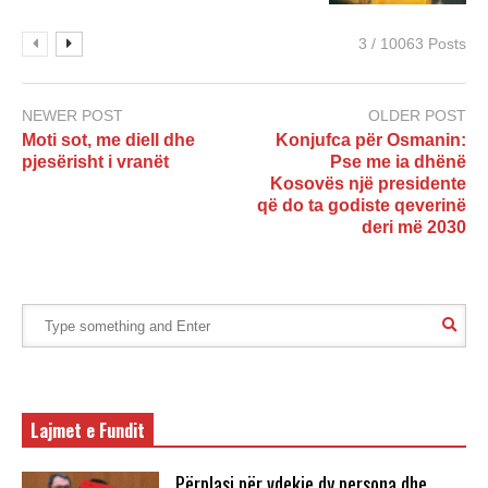
3 / 10063 Posts
NEWER POST
OLDER POST
Moti sot, me diell dhe
Konjufca për Osmanin:
pjesërisht i vranët
Pse me ia dhënë
Kosovës një presidente
që do ta godiste qeverinë
deri më 2030
Lajmet e Fundit
Përplasi për vdekje dy persona dhe