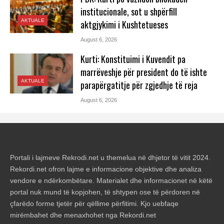
institucionale, sot u shpërfill
AKTUALE
aktgjykimi i Kushtetueses
August 6, 2026
Kurti: Konstituimi i Kuvendit pa
marrëveshje për president do të ishte
AKTUALE
parapërgatitje për zgjedhje të reja
August 6, 2026
Portali i lajmeve Rekrodi.net u themelua në dhjetor të vitit 2024.
Rekordi.net ofron lajme e informacione objektive dhe analiza
vendore e ndërkombëtare. Materialet dhe informacionet në këtë
portal nuk mund të kopjohen, të shtypen ose të përdoren në
çfarëdo forme tjetër për qëllime përfitimi. Kjo uebfaqe
mirëmbahet dhe menaxhohet nga Rekordi.net