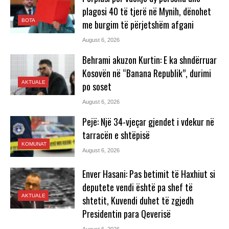
plagosi 40 të tjerë në Mynih, dënohet
BOTA
me burgim të përjetshëm afgani
August 6, 2026
Behrami akuzon Kurtin: E ka shndërruar
Kosovën në “Banana Republik”, durimi
AKTUALE
po soset
August 6, 2026
Pejë: Një 34-vjeçar gjendet i vdekur në
tarracën e shtëpisë
KOMUNAT
August 6, 2026
Enver Hasani: Pas betimit të Haxhiut si
deputete vendi është pa shef të
AKTUALE
shtetit, Kuvendi duhet të zgjedh
Presidentin para Qeverisë
August 6, 2026