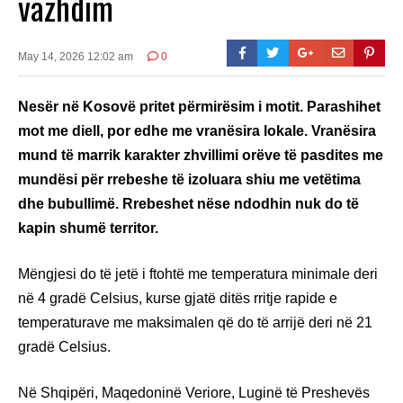
vazhdim
May 14, 2026 12:02 am
0
Nesër në Kosovë pritet përmirësim i motit. Parashihet
mot me diell, por edhe me vranësira lokale. Vranësira
mund të marrik karakter zhvillimi orëve të pasdites me
mundësi për rrebeshe të izoluara shiu me vetëtima
dhe bubullimë. Rrebeshet nëse ndodhin nuk do të
kapin shumë territor.
Mëngjesi do të jetë i ftohtë me temperatura minimale deri
në 4 gradë Celsius, kurse gjatë ditës rritje rapide e
temperaturave me maksimalen që do të arrijë deri në 21
gradë Celsius.
Në Shqipëri, Maqedoninë Veriore, Luginë të Preshevës