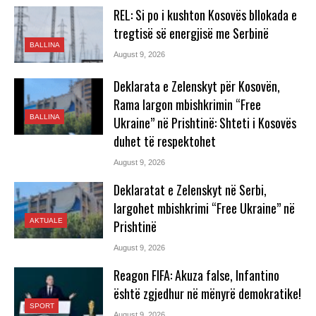
REL: Si po i kushton Kosovës bllokada e
tregtisë së energjisë me Serbinë
BALLINA
August 9, 2026
Deklarata e Zelenskyt për Kosovën,
Rama largon mbishkrimin “Free
BALLINA
Ukraine” në Prishtinë: Shteti i Kosovës
duhet të respektohet
August 9, 2026
Deklaratat e Zelenskyt në Serbi,
largohet mbishkrimi “Free Ukraine” në
AKTUALE
Prishtinë
August 9, 2026
Reagon FIFA: Akuza false, Infantino
është zgjedhur në mënyrë demokratike!
SPORT
August 9, 2026