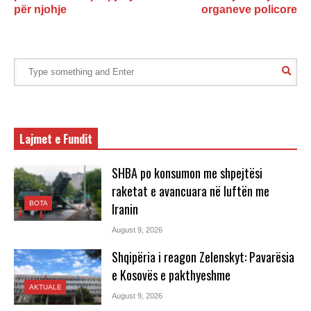
për njohje
organeve policore
Lajmet e Fundit
SHBA po konsumon me shpejtësi
raketat e avancuara në luftën me
BOTA
Iranin
August 9, 2026
Shqipëria i reagon Zelenskyt: Pavarësia
e Kosovës e pakthyeshme
AKTUALE
August 9, 2026