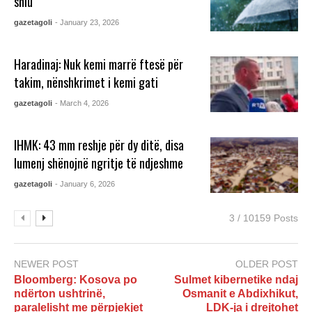
shiu
gazetagoli
- January 23, 2026
Haradinaj: Nuk kemi marrë ftesë për
takim, nënshkrimet i kemi gati
gazetagoli
- March 4, 2026
IHMK: 43 mm reshje për dy ditë, disa
lumenj shënojnë ngritje të ndjeshme
gazetagoli
- January 6, 2026
3 / 10159 Posts
NEWER POST
OLDER POST
Bloomberg: Kosova po
Sulmet kibernetike ndaj
ndërton ushtrinë,
Osmanit e Abdixhikut,
paralelisht me përpjekjet
LDK-ja i drejtohet