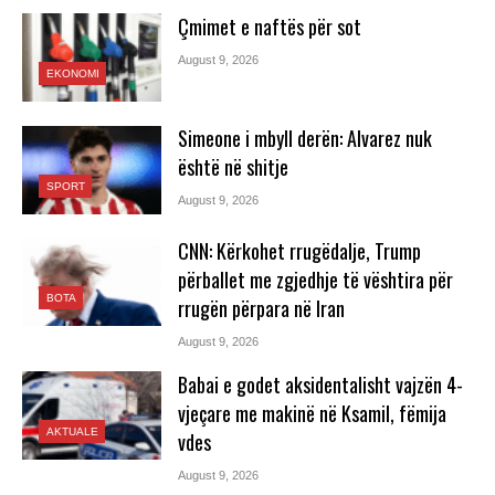
Çmimet e naftës për sot
August 9, 2026
EKONOMI
Simeone i mbyll derën: Alvarez nuk
është në shitje
SPORT
August 9, 2026
CNN: Kërkohet rrugëdalje, Trump
përballet me zgjedhje të vështira për
BOTA
rrugën përpara në Iran
August 9, 2026
Babai e godet aksidentalisht vajzën 4-
vjeçare me makinë në Ksamil, fëmija
AKTUALE
vdes
August 9, 2026