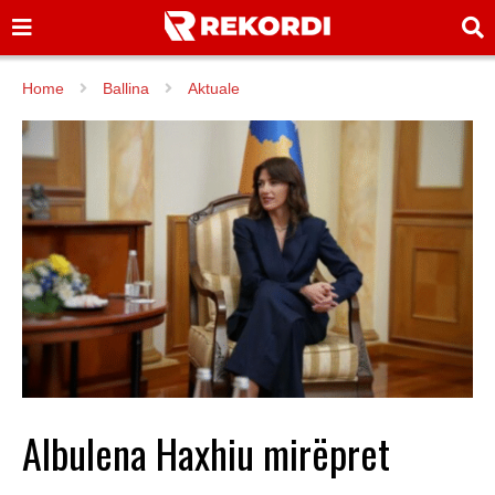
Home
Ballina
Aktuale
Albulena Haxhiu mirëpret