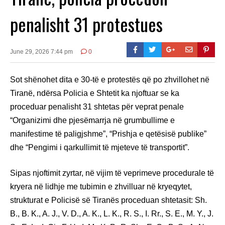
penalisht 31 protestues
June 29, 2026 7:44 pm
0
Sot shënohet dita e 30-të e protestës që po zhvillohet në
Tiranë, ndërsa Policia e Shtetit ka njoftuar se ka
proceduar penalisht 31 shtetas për veprat penale
“Organizimi dhe pjesëmarrja në grumbullime e
manifestime të paligjshme”, “Prishja e qetësisë publike”
dhe “Pengimi i qarkullimit të mjeteve të transportit”.
Sipas njoftimit zyrtar, në vijim të veprimeve procedurale të
kryera në lidhje me tubimin e zhvilluar në kryeqytet,
strukturat e Policisë së Tiranës proceduan shtetasit: Sh.
B., B. K., A. J., V. D., A. K., L. K., R. S., I. Rr., S. E., M. Y., J.