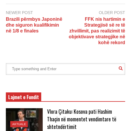
NEWER POST
OLDER POST
Brazili përmbys Japoninë
FFK nis hartimin e
dhe siguron kualifikimin
Strategjisë së re të
në 1/8 e finales
zhvillimit, pas realizimit të
objektivave strategjike në
kohë rekord
Lajmet e Fundit
Vlora Çitaku: Kosova pati Hashim
Thaçin në momentet vendimtare të
AKTUALE
shtetndërtimit