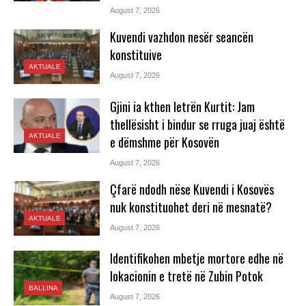
August 7, 2026
Kuvendi vazhdon nesër seancën
konstituive
AKTUALE
August 7, 2026
Gjini ia kthen letrën Kurtit: Jam
thellësisht i bindur se rruga juaj është
AKTUALE
e dëmshme për Kosovën
August 7, 2026
Çfarë ndodh nëse Kuvendi i Kosovës
nuk konstituohet deri në mesnatë?
AKTUALE
August 7, 2026
Identifikohen mbetje mortore edhe në
lokacionin e tretë në Zubin Potok
BALLINA
August 7, 2026