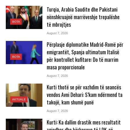
Turqia, Arabia Saudite dhe Pakistani
nënshkruajnë marrëveshje trepalëshe
BOTA
të mbrojtjes
August 7, 2026
Përplasje diplomatike Madrid-Romë për
emigrantët, Spanja ultimatum Italisë
BOTA
për kontrollet kufitare: Do të marrim
masa proporcionale
August 7, 2026
Kurti thotë se për vazhdim të seancës
vendos Avni Dehari: S’kam ndërmend ta
AKTUALE
takojë, kam shumë punë
August 7, 2026
Kurti: Ka dallim drastik mes rezultatit
zgjedhor dhe kërkesave të LDK-së