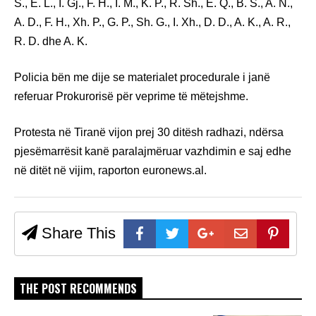
S., E. L., I. Gj., F. H., I. M., K. P., R. Sh., E. Q., B. S., A. N.,
A. D., F. H., Xh. P., G. P., Sh. G., I. Xh., D. D., A. K., A. R.,
R. D. dhe A. K.
Policia bën me dije se materialet procedurale i janë
referuar Prokurorisë për veprime të mëtejshme.
Protesta në Tiranë vijon prej 30 ditësh radhazi, ndërsa
pjesëmarrësit kanë paralajmëruar vazhdimin e saj edhe
në ditët në vijim, raporton euronews.al.
Share This
THE POST RECOMMENDS