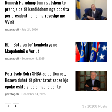
Ramush Haradinaj: Jam i gatshëm të
pranojë që të kandidohem nga opozita
për president, jo në marrëveshje me
VV’në
gazetagoli
- July 24, 2026
BDI: `Bota serbe` këmbëkryq në
Maqedoninë e Veriut
gazetagoli
- September 8, 2025
Petritsch: Roli i SHBA-së po tkurret,
Kosova duhet të përshtatet sepse kjo
epokë është sfidë e madhe për të
gazetagoli
- December 14, 2025
3 / 10108 Posts