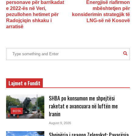
personave për barrikadat
Energjisë riafirmon
e 2022-ës në Veri,
mbështetjen për
pezullohen hetimet për
konsiderimin strategjik të
Radojçiqin shkaku i
LNG-së në Kosovë
arratisë
Lajmet e Fundit
SHBA po konsumon me shpejtësi
raketat e avancuara në luftën me
BOTA
Iranin
August 9, 2026
Shqipëria i reagon Zelenskyt: Pavarësia