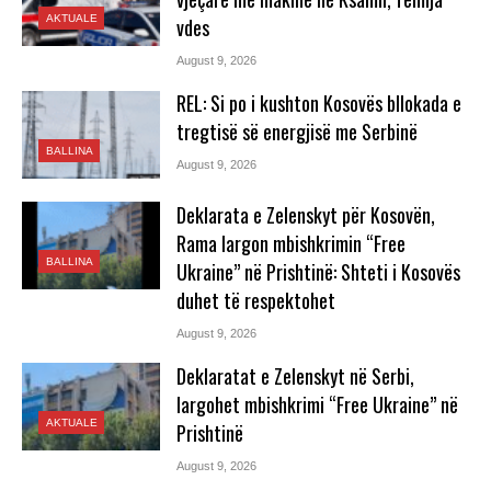
AKTUALE
vdes
August 9, 2026
REL: Si po i kushton Kosovës bllokada e
tregtisë së energjisë me Serbinë
BALLINA
August 9, 2026
Deklarata e Zelenskyt për Kosovën,
Rama largon mbishkrimin “Free
BALLINA
Ukraine” në Prishtinë: Shteti i Kosovës
duhet të respektohet
August 9, 2026
Deklaratat e Zelenskyt në Serbi,
largohet mbishkrimi “Free Ukraine” në
AKTUALE
Prishtinë
August 9, 2026