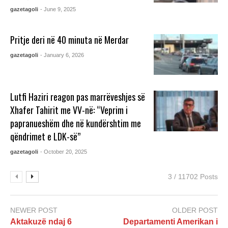
gazetagoli
- June 9, 2025
Pritje deri në 40 minuta në Merdar
gazetagoli
- January 6, 2026
Lutfi Haziri reagon pas marrëveshjes së
Xhafer Tahirit me VV-në: “Veprim i
papranueshëm dhe në kundërshtim me
qëndrimet e LDK-së”
gazetagoli
- October 20, 2025
3 / 11702 Posts
NEWER POST
OLDER POST
Aktakuzë ndaj 6
Departamenti Amerikan i