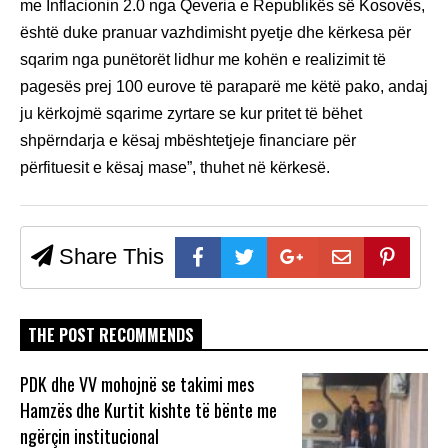
me Inflacionin 2.0 nga Qeveria e Republikës së Kosovës,
është duke pranuar vazhdimisht pyetje dhe kërkesa për
sqarim nga punëtorët lidhur me kohën e realizimit të
pagesës prej 100 eurove të paraparë me këtë pako, andaj
ju kërkojmë sqarime zyrtare se kur pritet të bëhet
shpërndarja e kësaj mbështetjeje financiare për
përfituesit e kësaj mase”, thuhet në kërkesë.
Share This
THE POST RECOMMENDS
PDK dhe VV mohojnë se takimi mes
Hamzës dhe Kurtit kishte të bënte me
ngërçin institucional