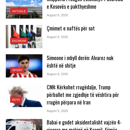
e Kosovës e pakthyeshme
AKTUALE
August 9, 2026
Çmimet e naftës për sot
August 9, 2026
EKONOMI
Simeone i mbyll derën: Alvarez nuk
është në shitje
SPORT
August 9, 2026
CNN: Kërkohet rrugëdalje, Trump
përballet me zgjedhje të vështira për
BOTA
rrugën përpara në Iran
August 9, 2026
Babai e godet aksidentalisht vajzën 4-
vjeçare me makinë në Ksamil, fëmija