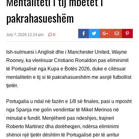
Mentaliteti i tij mbetet i
pakrahasueshëm
July 7, 2026 12:24 pm
0
Ish-sulmuesi i Anglisë dhe i Manchester United, Wayne
Rooney, ka vlerësuar Cristiano Ronaldon pas eliminimit
të Portugalisë nga Kupa e Botës 2026, duke e cilësuar
mentalitetin e tij si të pakrahasueshëm me asnjë futbollist
tjetër.
Portugalia u ndal në fazën e 1/8 së finales, pasi u mposht
nga Spanja me golin vendimtar të Mikel Merinos në
minutat e fundit. Menjëherë pas ndeshjes, trajneri
Roberto Martinez dha dorëheqjen, ndërsa eliminimi
shënoi një tjetër dështim të Portugalisë për të arritur