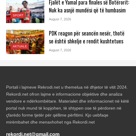
Fjalët e Yamal para finales së Botërorit:
Nuk ka asnjë mundësi që të humbasim
SPORT
August 7, 2026
PDK reagon për seancën nesër, thotë
se është shkelje e rendit kushtetues
AKTUALE
August 7, 2026
Portali i lajmeve Rekrodi.net u themelua në dhjetor të vitit 2024.
Rekordi.net ofron lajme e informacione objektive dhe analiza
vendore e ndërkombëtare. Materialet dhe informacionet në këtë
portal nuk mund të kopjohen, të shtypen ose të përdoren në
çfarëdo forme tjetër për qëllime përfitimi. Kjo uebfaqe
mirëmbahet dhe menaxhohet nga Rekordi.net
rekordi.net@gmail.com