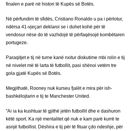
finalen e parë në histori të Kupës së Botës.
Në përfundim të sfidës, Cristiano Ronaldo u pa i përlotur,
ndërsa 41-vjeçari deklaroi se i duhet kohë për të
vendosur nëse do të vazhdojë të përfaqësojë kombëtaren
portugeze.
Paraqitjet e tij në turne kanë nxitur diskutime mbi rolin e tij
në nivelet më të larta të futbollit, pasi shënoi vetëm tre
gola gjatë Kupës së Botës.
Megjithatë, Rooney nuk kurseu fjalët e mira për ish-
bashkëlojtarin e tij te Manchester United.
“Ai ia ka kushtuar të gjithë jetën futbollit dhe e dashuron
këtë sport. Ka një mentalitet që nuk e kam parë kurrë te
asnjë futbollist. Dëshira e tij për të fituar çdo ndeshje, për