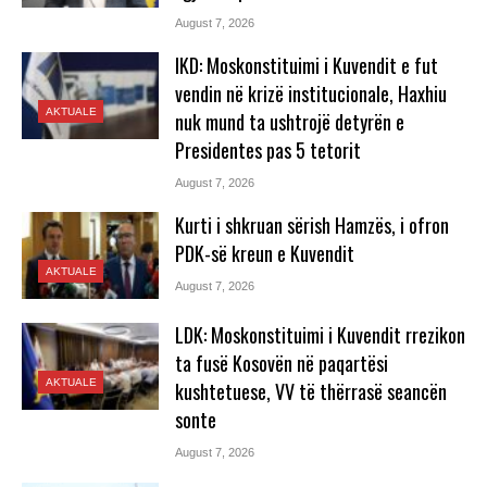
August 7, 2026
IKD: Moskonstituimi i Kuvendit e fut
vendin në krizë institucionale, Haxhiu
AKTUALE
nuk mund ta ushtrojë detyrën e
Presidentes pas 5 tetorit
August 7, 2026
Kurti i shkruan sërish Hamzës, i ofron
PDK-së kreun e Kuvendit
AKTUALE
August 7, 2026
LDK: Moskonstituimi i Kuvendit rrezikon
ta fusë Kosovën në paqartësi
AKTUALE
kushtetuese, VV të thërrasë seancën
sonte
August 7, 2026