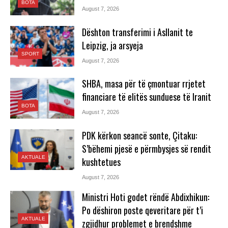
BOTA
August 7, 2026
Dështon transferimi i Asllanit te
Leipzig, ja arsyeja
SPORT
August 7, 2026
SHBA, masa për të çmontuar rrjetet
financiare të elitës sunduese të Iranit
BOTA
August 7, 2026
PDK kërkon seancë sonte, Çitaku:
S’bëhemi pjesë e përmbysjes së rendit
AKTUALE
kushtetues
August 7, 2026
Ministri Hoti godet rëndë Abdixhikun:
Po dëshiron poste qeveritare për t’i
AKTUALE
zgjidhur problemet e brendshme