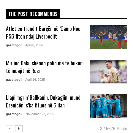
THE POST RECOMMENDS
Atletico trondit Barçën në ‘Camp Nou’,
PSG fiton ndaj Liverpoolit
gazetagoli
- April 8, 2026
Mirlind Daku shënon golin më të bukur
të muajit në Rusi
gazetagoli
- April 14, 2025
Llapi ‘ngrin’ Ballkanin, Dukagjini mund
Drenicën, s’ka fitues në Gjilan
gazetagoli
- November 23, 2025
3 / 5675 Posts