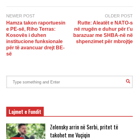
NEWER POST
OLDER POST
Hamza takon raportuesin
Rutte: Aleatët e NATO-s
e PE-së, Riho Terras:
në rrugën e duhur për t’u
Kosovës i duhen
barazuar me SHBA-në në
institucione funksionale
shpenzimet për mbrojtje
për të avancuar drejt BE-
së
Lajmet e Fundit
Zelensky arrin në Serbi, pritet të
takohet me Vuçiqin