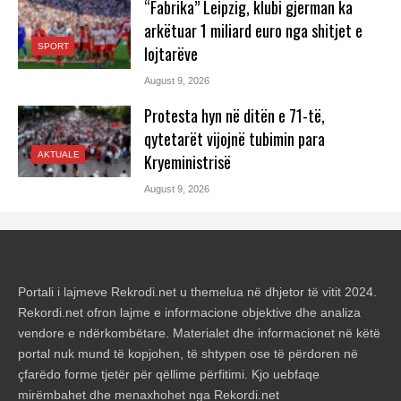
“Fabrika” Leipzig, klubi gjerman ka
arkëtuar 1 miliard euro nga shitjet e
SPORT
lojtarëve
August 9, 2026
Protesta hyn në ditën e 71-të,
qytetarët vijojnë tubimin para
AKTUALE
Kryeministrisë
August 9, 2026
Portali i lajmeve Rekrodi.net u themelua në dhjetor të vitit 2024.
Rekordi.net ofron lajme e informacione objektive dhe analiza
vendore e ndërkombëtare. Materialet dhe informacionet në këtë
portal nuk mund të kopjohen, të shtypen ose të përdoren në
çfarëdo forme tjetër për qëllime përfitimi. Kjo uebfaqe
mirëmbahet dhe menaxhohet nga Rekordi.net