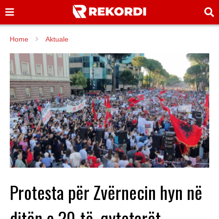
Home
Aktuale
Protesta për Zvërnecin hyn në
ditën e 20-të, qytetarët