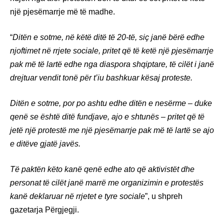
një pjesëmarrje më të madhe.
“
Ditën e sotme, në këtë ditë të 20-të, siç janë bërë edhe
njoftimet në rrjete sociale, pritet që të ketë një pjesëmarrje
pak më të lartë edhe nga diaspora shqiptare, të cilët i janë
drejtuar vendit tonë për t’iu bashkuar kësaj proteste.
Ditën e sotme, por po ashtu edhe ditën e nesërme – duke
qenë se është ditë fundjave, ajo e shtunës – pritet që të
jetë një protestë me një pjesëmarrje pak më të lartë se ajo
e ditëve gjatë javës.
Të paktën këto kanë qenë edhe ato që aktivistët dhe
personat të cilët janë marrë me organizimin e protestës
kanë deklaruar në rrjetet e tyre sociale
”, u shpreh
gazetarja Përgjegji.