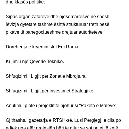
dhe klasës politike.
Sipas organizatorëve dhe pjesëmarrësve në shesh,
lëvizja qytetare tashmë është strukturuar rreth pesë
pikave të panegociueshme drejtuar autoriteteve:
Dorëheqja e kryeministrit Edi Rama.
Krijimi i një Qeverie Teknike.
Shfuqizimi i Ligjit për Zonat e Mbrojtura.
Shfuqizimi i Ligjit për Investimet Strategjike.
Anulimi i plotë i projektit të njohur si “Paketa e Maleve”.
Gjithashtu, gazetarja e RTSH-së, Lusi Përgjegji e cila po
ndjek nga afër protestën bëri të ditur se sot pritet të ketë