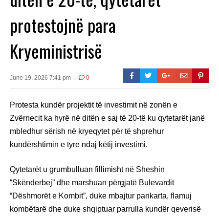
protestojnë para
Kryeministrisë
June 19, 2026 7:41 pm
0
Protesta kundër projektit të investimit në zonën e
Zvërnecit ka hyrë në ditën e saj të 20-të ku qytetarët janë
mbledhur sërish në kryeqytet për të shprehur
kundërshtimin e tyre ndaj këtij investimi.
Qytetarët u grumbulluan fillimisht në Sheshin
“Skënderbej” dhe marshuan përgjatë Bulevardit
“Dëshmorët e Kombit”, duke mbajtur pankarta, flamuj
kombëtarë dhe duke shqiptuar parrulla kundër qeverisë