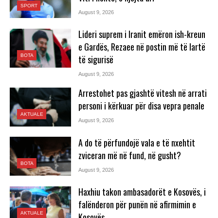
SPORT
August 9, 2026
Lideri suprem i Iranit emëron ish-kreun
e Gardës, Rezaee në postin më të lartë
BOTA
të sigurisë
August 9, 2026
Arrestohet pas gjashtë vitesh në arrati
personi i kërkuar për disa vepra penale
AKTUALE
August 9, 2026
A do të përfundojë vala e të nxehtit
zviceran më në fund, në gusht?
BOTA
August 9, 2026
Haxhiu takon ambasadorët e Kosovës, i
falënderon për punën në afirmimin e
AKTUALE
Kosovës