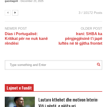
gazetagoli
- December 23, 2025
3 / 10172 Posts
NEWER POST
OLDER POST
Dias i Portugalisë:
Irani: SHBA ka
Kritikat për ne nuk kanë
përgjegjësinë t’i japë
rëndësi
luftës në të gjitha frontet
Lajmet e Fundit
Lautaro kthehet dhe motivon Interin:
Viti i nëntë, e njëjta uri