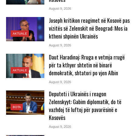
August 9, 2026
Joseph kritikon reagimet në Kosovë pas
vizitës së Zelenskit në Beograd: Mos ia
AKTUALE
ktheni shpinën Ukrainës
August 9, 2026
Daut Haradinaj: Rruga e vetmja rrugë
për ta kthyer shtetin në binarë
AKTUALE
demokratik, shtatori po vjen Albin
August 9, 2026
Deputeti i Ukrainës i reagon
Zelenskyyt: Gabim diplomatik, do të
BOTA
vazhdoj të luftoj për pavarësinë e
Kosovës
August 9, 2026