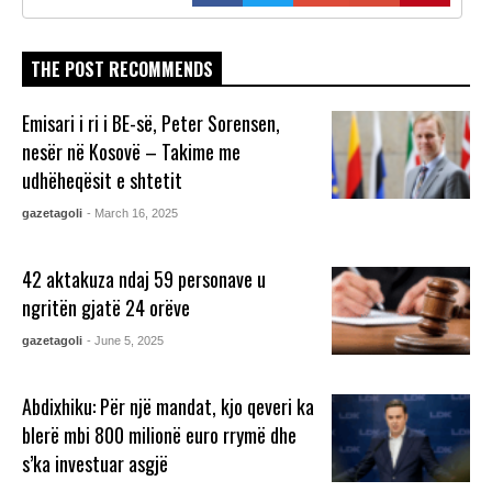
THE POST RECOMMENDS
Emisari i ri i BE-së, Peter Sorensen,
nesër në Kosovë – Takime me
udhëheqësit e shtetit
gazetagoli
- March 16, 2025
42 aktakuza ndaj 59 personave u
ngritën gjatë 24 orëve
gazetagoli
- June 5, 2025
Abdixhiku: Për një mandat, kjo qeveri ka
blerë mbi 800 milionë euro rrymë dhe
s’ka investuar asgjë