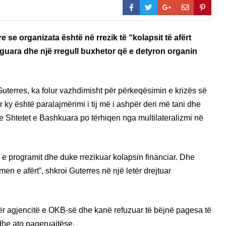
 se organizata është në rrezik të “kolapsit të afërt
aguara dhe një rregull buxhetor që e detyron organin
Guterres, ka folur vazhdimisht për përkeqësimin e krizës së
or ky është paralajmërimi i tij më i ashpër deri më tani dhe
se Shtetet e Bashkuara po tërhiqen nga multilateralizmi në
 e programit dhe duke rrezikuar kolapsin financiar. Dhe
en e afërt”, shkroi Guterres në një letër drejtuar
ër agjencitë e OKB-së dhe kanë refuzuar të bëjnë pagesa të
dhe ato paqeruajtëse.