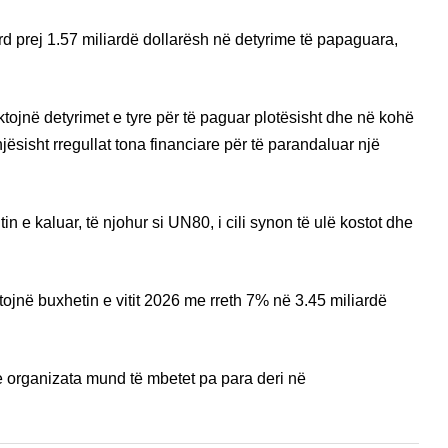
kord prej 1.57 miliardë dollarësh në detyrime të papaguara,
ktojnë detyrimet e tyre për të paguar plotësisht dhe në kohë
njësisht rregullat tona financiare për të parandaluar një
in e kaluar, të njohur si UN80, i cili synon të ulë kostot dhe
tojnë buxhetin e vitit 2026 me rreth 7% në 3.45 miliardë
se organizata mund të mbetet pa para deri në