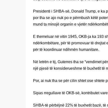
Presidenti i SHBA-së, Donald Trump, e ka p
por tha se ajo nuk po e përmbush këtë potenci
mund ta minojë organin e vjetër ndërkombët
E themeluar në vitin 1945, OKB-ja ka 193 sh
ndërkombëtare, për të promovuar të drejtat e 
për të koordinuar ndihmën humanitare.
Në letrën e tij, Guterres tha se “vendimet pë
një pjesë të konsiderueshme të buxhetit të rre
Por, ai nuk tha se për cilin shtet ose shtete p
Sipas rregullave të OKB-së, kontributet var
SHBA-të përbëjnë 22% të buxhetit bazë, të