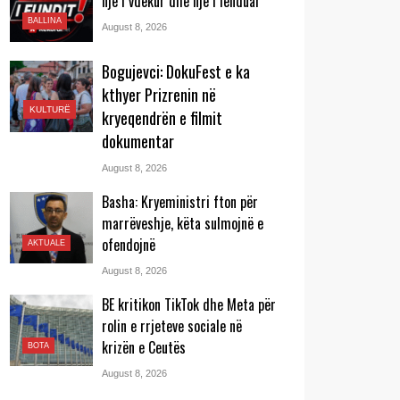
një i vdekur dhe një i lënduar
BALLINA
August 8, 2026
Bogujevci: DokuFest e ka
kthyer Prizrenin në
KULTURË
kryeqendrën e filmit
dokumentar
August 8, 2026
Basha: Kryeministri fton për
marrëveshje, këta sulmojnë e
ofendojnë
AKTUALE
August 8, 2026
BE kritikon TikTok dhe Meta për
rolin e rrjeteve sociale në
krizën e Ceutës
BOTA
August 8, 2026