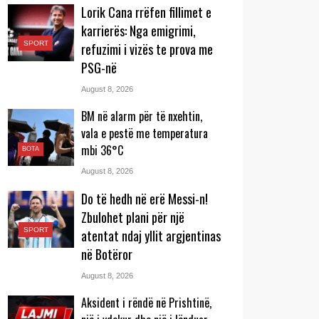
Lorik Cana rrëfen fillimet e
karrierës: Nga emigrimi,
SPORT
refuzimi i vizës te prova me
PSG-në
August 8, 2026
BM në alarm për të nxehtin,
vala e pestë me temperatura
mbi 36°C
BOTA
August 8, 2026
Do të hedh në erë Messi-n!
Zbulohet plani për një
SPORT
atentat ndaj yllit argjentinas
në Botëror
August 8, 2026
Aksident i rëndë në Prishtinë,