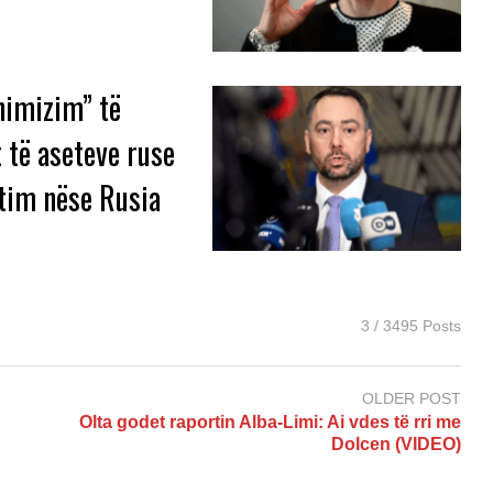
nimizim” të
 të aseteve ruse
ntim nëse Rusia
3 / 3495 Posts
OLDER POST
Olta godet raportin Alba-Limi: Ai vdes të rri me
Dolcen (VIDEO)