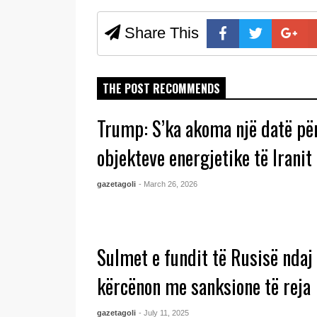
Share This
THE POST RECOMMENDS
Trump: S’ka akoma një datë pë
objekteve energjetike të Iranit
gazetagoli
- March 26, 2026
Sulmet e fundit të Rusisë ndaj
kërcënon me sanksione të reja
gazetagoli
- July 11, 2025