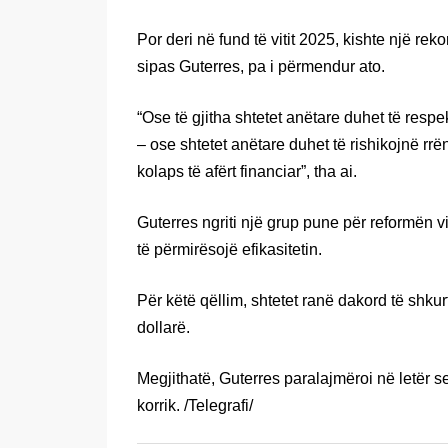
Por deri në fund të vitit 2025, kishte një re
sipas Guterres, pa i përmendur ato.
“Ose të gjitha shtetet anëtare duhet të respe
– ose shtetet anëtare duhet të rishikojnë rrë
kolaps të afërt financiar”, tha ai.
Guterres ngriti një grup pune për reformën vit
të përmirësojë efikasitetin.
Për këtë qëllim, shtetet ranë dakord të shkur
dollarë.
Megjithatë, Guterres paralajmëroi në letër 
korrik. /Telegrafi/