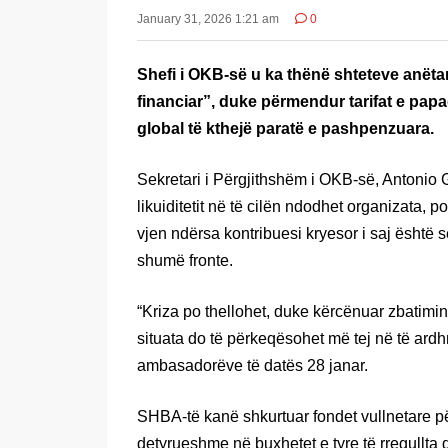
January 31, 2026 1:21 am
0
Shefi i OKB-së u ka thënë shteteve anëtare
financiar”, duke përmendur tarifat e pap
global të kthejë paratë e pashpenzuara.
Sekretari i Përgjithshëm i OKB-së, Antonio 
likuiditetit në të cilën ndodhet organizata, p
vjen ndërsa kontribuesi kryesor i saj është 
shumë fronte.
“Kriza po thellohet, duke kërcënuar zbatimin
situata do të përkeqësohet më tej në të ardhm
ambasadorëve të datës 28 janar.
SHBA-të kanë shkurtuar fondet vullnetare p
detyrueshme në buxhetet e tyre të rregullta 