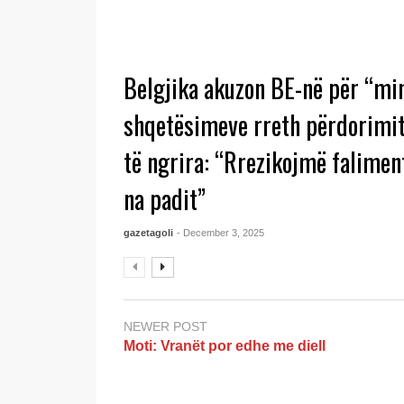
Belgjika akuzon BE-në për “mi
shqetësimeve rreth përdorimit
të ngrira: “Rrezikojmë falime
na padit”
gazetagoli
- December 3, 2025
NEWER POST
Moti: Vranët por edhe me diell