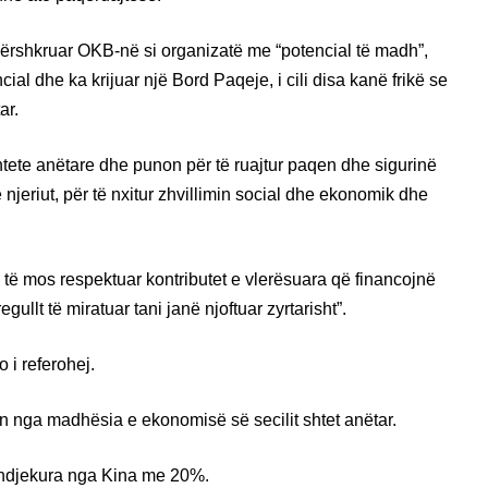
ërshkruar OKB-në si organizatë me “potencial të madh”,
al dhe ka krijuar një Bord Paqeje, i cili disa kanë frikë se
ar.
tete anëtare dhe punon për të ruajtur paqen dhe sigurinë
njeriut, për të nxitur zhvillimin social dhe ekonomik dhe
r të mos respektuar kontributet e vlerësuara që financojnë
gullt të miratuar tani janë njoftuar zyrtarisht”.
o i referohej.
en nga madhësia e ekonomisë së secilit shtet anëtar.
 ndjekura nga Kina me 20%.