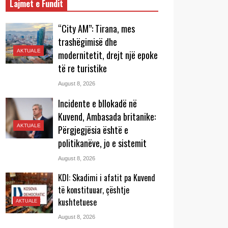
Lajmet e Fundit
“City AM”: Tirana, mes
trashëgimisë dhe
AKTUALE
modernitetit, drejt një epoke
të re turistike
August 8, 2026
Incidente e bllokadë në
Kuvend, Ambasada britanike:
AKTUALE
Përgjegjësia është e
politikanëve, jo e sistemit
August 8, 2026
KDI: Skadimi i afatit pa Kuvend
të konstituuar, çështje
kushtetuese
AKTUALE
August 8, 2026