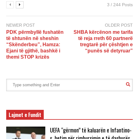
3 / 244 Posts
NEWER POST
OLDER POST
PDK përmbyllë fushatën
SHBA kërcënon me tarifa
të shtunën në sheshin
të reja rreth 60 partnerë
“Skënderbeu”, Hamza:
tregtarë për çështjen e
Ejani të gjithë, bashkë i
“punës së detyruar”
themi STOP krizës
Lajmet e Fundit
UEFA “gërmon” të kaluarën e Infantino-
s, hetim për rimbursimin e të dashurës