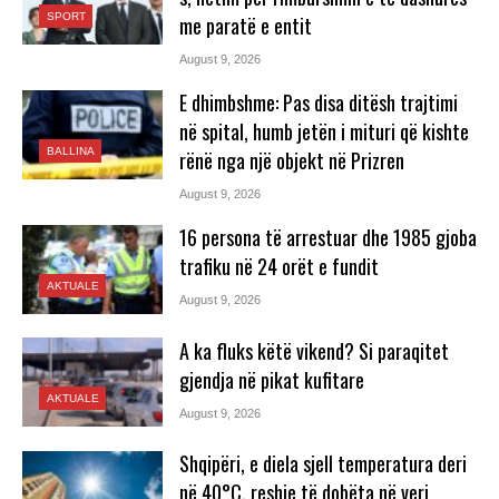
SPORT
me paratë e entit
August 9, 2026
E dhimbshme: Pas disa ditësh trajtimi
në spital, humb jetën i mituri që kishte
BALLINA
rënë nga një objekt në Prizren
August 9, 2026
16 persona të arrestuar dhe 1985 gjoba
trafiku në 24 orët e fundit
AKTUALE
August 9, 2026
A ka fluks këtë vikend? Si paraqitet
gjendja në pikat kufitare
AKTUALE
August 9, 2026
Shqipëri, e diela sjell temperatura deri
në 40°C, reshje të dobëta në veri