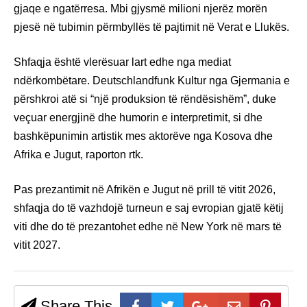
gjaqe e ngatërresa. Mbi gjysmë milioni njerëz morën
pjesë në tubimin përmbyllës të pajtimit në Verat e Llukës.
Shfaqja është vlerësuar lart edhe nga mediat
ndërkombëtare. Deutschlandfunk Kultur nga Gjermania e
përshkroi atë si “një produksion të rëndësishëm”, duke
veçuar energjinë dhe humorin e interpretimit, si dhe
bashkëpunimin artistik mes aktorëve nga Kosova dhe
Afrika e Jugut, raporton rtk.
Pas prezantimit në Afrikën e Jugut në prill të vitit 2026,
shfaqja do të vazhdojë turneun e saj evropian gjatë këtij
viti dhe do të prezantohet edhe në New York në mars të
vitit 2027.
Share This