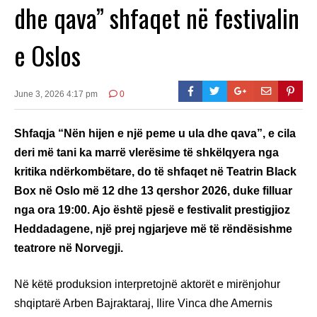
dhe qava” shfaqet në festivalin
e Oslos
June 3, 2026 4:17 pm
0
Shfaqja “Nën hijen e një peme u ula dhe qava”, e cila
deri më tani ka marrë vlerësime të shkëlqyera nga
kritika ndërkombëtare, do të shfaqet në Teatrin Black
Box në Oslo më 12 dhe 13 qershor 2026, duke filluar
nga ora 19:00. Ajo është pjesë e festivalit prestigjioz
Heddadagene, një prej ngjarjeve më të rëndësishme
teatrore në Norvegji.
Në këtë produksion interpretojnë aktorët e mirënjohur
shqiptarë Arben Bajraktaraj, Ilire Vinca dhe Amernis