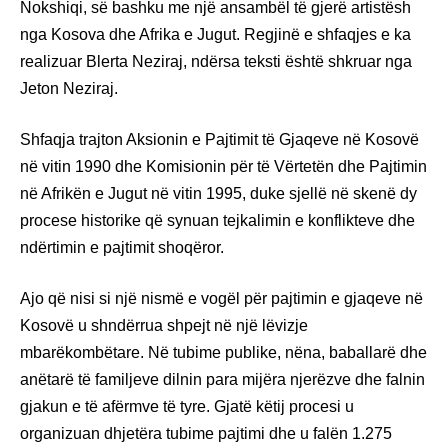
Nokshiqi, së bashku me një ansambël të gjerë artistësh
nga Kosova dhe Afrika e Jugut. Regjinë e shfaqjes e ka
realizuar Blerta Neziraj, ndërsa teksti është shkruar nga
Jeton Neziraj.
Shfaqja trajton Aksionin e Pajtimit të Gjaqeve në Kosovë
në vitin 1990 dhe Komisionin për të Vërtetën dhe Pajtimin
në Afrikën e Jugut në vitin 1995, duke sjellë në skenë dy
procese historike që synuan tejkalimin e konflikteve dhe
ndërtimin e pajtimit shoqëror.
Ajo që nisi si një nismë e vogël për pajtimin e gjaqeve në
Kosovë u shndërrua shpejt në një lëvizje
mbarëkombëtare. Në tubime publike, nëna, baballarë dhe
anëtarë të familjeve dilnin para mijëra njerëzve dhe falnin
gjakun e të afërmve të tyre. Gjatë këtij procesi u
organizuan dhjetëra tubime pajtimi dhe u falën 1.275