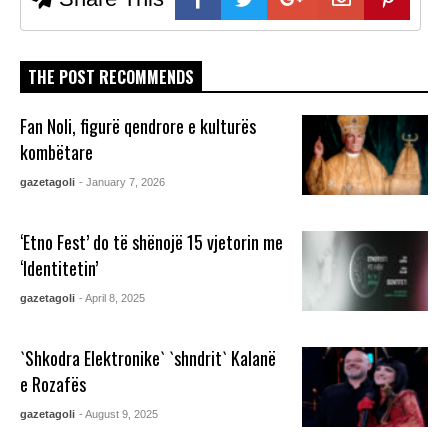
THE POST RECOMMENDS
Fan Noli, figurë qendrore e kulturës
kombëtare
gazetagoli
- January 7, 2026
‘Etno Fest’ do të shënojë 15 vjetorin me
‘Identitetin’
gazetagoli
- April 8, 2025
`Shkodra Elektronike` `shndrit` Kalanë
e Rozafës
gazetagoli
- August 9, 2025