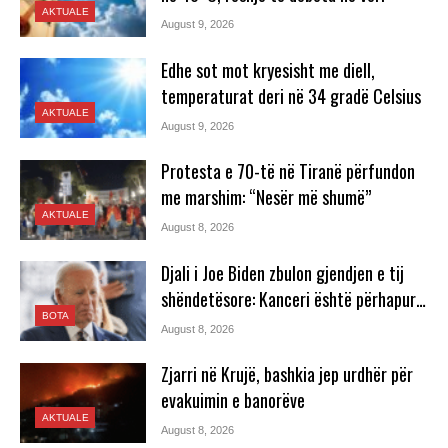
AKTUALE
August 9, 2026
Edhe sot mot kryesisht me diell,
temperaturat deri në 34 gradë Celsius
AKTUALE
August 9, 2026
Protesta e 70-të në Tiranë përfundon
me marshim: “Nesër më shumë”
AKTUALE
August 8, 2026
Djali i Joe Biden zbulon gjendjen e tij
shëndetësore: Kanceri është përhapur…
BOTA
August 8, 2026
Zjarri në Krujë, bashkia jep urdhër për
evakuimin e banorëve
AKTUALE
August 8, 2026