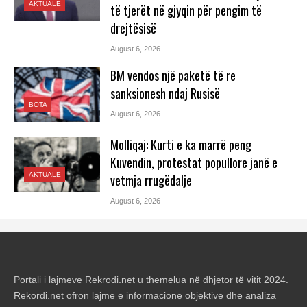
AKTUALE
të tjerët në gjyqin për pengim të
drejtësisë
August 6, 2026
BM vendos një paketë të re
sanksionesh ndaj Rusisë
BOTA
August 6, 2026
Molliqaj: Kurti e ka marrë peng
Kuvendin, protestat popullore janë e
AKTUALE
vetmja rrugëdalje
August 6, 2026
Portali i lajmeve Rekrodi.net u themelua në dhjetor të vitit 2024.
Rekordi.net ofron lajme e informacione objektive dhe analiza