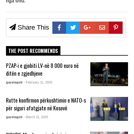
riga shiu.
Share This
THE POST RECOMMENDS
PZAP-i e gjobiti LV-në 8 000 euro në
ditën e zgjedhjeve
gazetagoli
- February 11, 2025
Rutte konfirmon përkushtimin e NATO-s
për siguri afatgjate në Kosovë
gazetagoli
- March 11, 2025