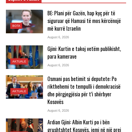
BE: Plani për Gazën, hap kyç për të
siguruar që Hamasi të mos kërcënojë
BOTA
më kurrë Izraelin
August 6, 2026
Gjini: Kurtin e takoj vetëm publikisht,
para kamerave
AKTUALE
August 6, 2026
Osmani pas betimit si deputete: Po
rikthehemi te tempulli i demokracisë
AKTUALE
dhe përgjegjësia për t’i shërbyer
Kosovës
August 6, 2026
Ardian Gjini: Albin Kurti po i bën
grushtshtet Kosovës, jemi në një prej