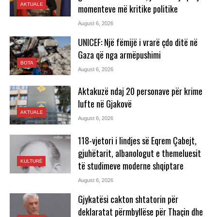
AKTUALE
momenteve më kritike politike
August 6, 2026
UNICEF: Një fëmijë i vrarë çdo ditë në
Gaza që nga armëpushimi
BOTA
August 6, 2026
Aktakuzë ndaj 20 personave për krime
lufte në Gjakovë
AKTUALE
August 6, 2026
118-vjetori i lindjes së Eqrem Çabejt,
gjuhëtarit, albanologut e themeluesit
KULTURË
të studimeve moderne shqiptare
August 6, 2026
Gjykatësi cakton shtatorin për
deklaratat përmbyllëse për Thaçin dhe