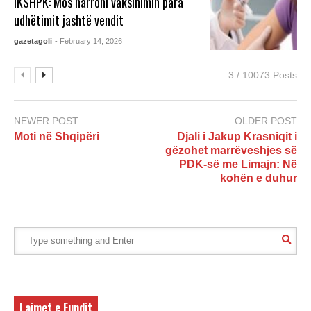
IKSHPK: Mos harroni vaksinimin para
udhëtimit jashtë vendit
gazetagoli
- February 14, 2026
3 / 10073 Posts
NEWER POST
OLDER POST
Moti në Shqipëri
Djali i Jakup Krasniqit i
gëzohet marrëveshjes së
PDK-së me Limajn: Në
kohën e duhur
Lajmet e Fundit