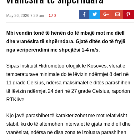
May 26, 2026 7:29 am
0
Mbi vendin tonë të hënën do të mbajë mot me diell
dhe vranësira të shpërndara. Gjatë ditës do të fryjë
nga veriperëndimi me shpejtësi 1-4 m/s.
Sipas Institutit Hidrometeorologjik të Kosovës, vlerat e
temperaturave minimale do të lëvizin ndërmjet 8 deri në
11 gradë Celsius, ndërsa maksimalet e ditës parashihen
të lëvizin ndërmjet 24 deri në 27 gradë Celsius, raporton
RTKlive.
Kjo javë parashihet të karakterizohet me mot relativisht
stabil, ku do të alternohen intervalet të gjata me diell dhe
vranësirat, ndërsa në disa zona të izoluara parashihen