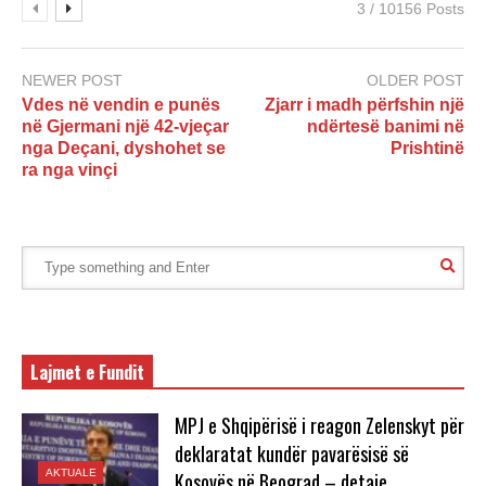
3 / 10156 Posts
NEWER POST
OLDER POST
Vdes në vendin e punës
Zjarr i madh përfshin një
në Gjermani një 42-vjeçar
ndërtesë banimi në
nga Deçani, dyshohet se
Prishtinë
ra nga vinçi
Lajmet e Fundit
MPJ e Shqipërisë i reagon Zelenskyt për
deklaratat kundër pavarësisë së
AKTUALE
Kosovës në Beograd – detaje