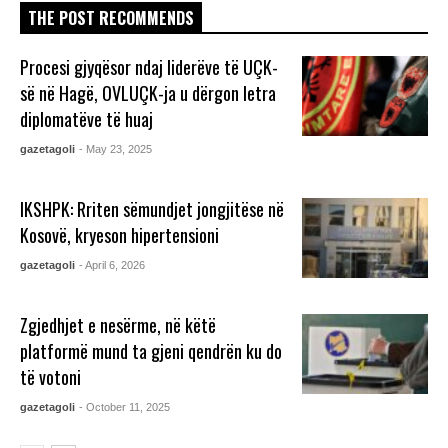
THE POST RECOMMENDS
Procesi gjyqësor ndaj liderëve të UÇK-
së në Hagë, OVLUÇK-ja u dërgon letra
diplomatëve të huaj
gazetagoli
- May 23, 2025
IKSHPK: Rriten sëmundjet jongjitëse në
Kosovë, kryeson hipertensioni
gazetagoli
- April 6, 2026
Zgjedhjet e nesërme, në këtë
platformë mund ta gjeni qendrën ku do
të votoni
gazetagoli
- October 11, 2025