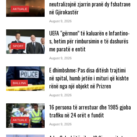
neutralizojnë zjarrin pranë dy fshatrave
AKTUALE
në Gjirokastër
August 9, 2026
UEFA “gërmon” të kaluarën e Infantino-
s, hetim për rimbursimin e të dashurës
SPORT
me paratë e entit
August 9, 2026
E dhimbshme: Pas disa ditësh trajtimi
në spital, humb jetën i mituri që kishte
BALLINA
rënë nga një objekt në Prizren
August 9, 2026
16 persona të arrestuar dhe 1985 gjoba
trafiku në 24 orët e fundit
AKTUALE
August 9, 2026