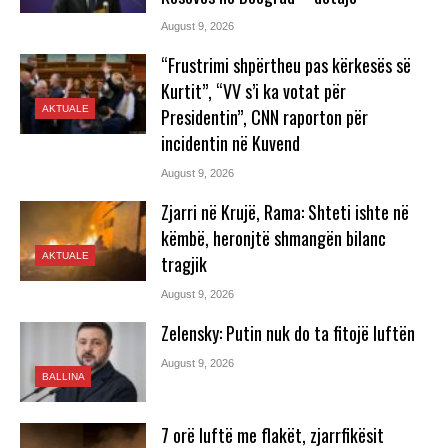
August 9, 2026
“Frustrimi shpërtheu pas kërkesës së
Kurtit”, “VV s’i ka votat për
AKTUALE
Presidentin”, CNN raporton për
incidentin në Kuvend
August 9, 2026
Zjarri në Krujë, Rama: Shteti ishte në
këmbë, heronjtë shmangën bilanc
AKTUALE
tragjik
August 9, 2026
Zelensky: Putin nuk do ta fitojë luftën
August 9, 2026
BALLINA
7 orë luftë me flakët, zjarrfikësit