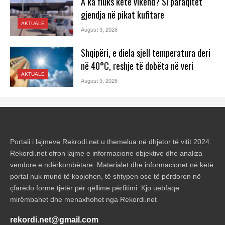
A ka fluks këtë vikend? Si paraqitet
gjendja në pikat kufitare
AKTUALE
August 9, 2026
Shqipëri, e diela sjell temperatura deri
në 40°C, reshje të dobëta në veri
AKTUALE
August 9, 2026
Portali i lajmeve Rekrodi.net u themelua në dhjetor të vitit 2024.
Rekordi.net ofron lajme e informacione objektive dhe analiza
vendore e ndërkombëtare. Materialet dhe informacionet në këtë
portal nuk mund të kopjohen, të shtypen ose të përdoren në
çfarëdo forme tjetër për qëllime përfitimi. Kjo uebfaqe
mirëmbahet dhe menaxhohet nga Rekordi.net
rekordi.net@gmail.com