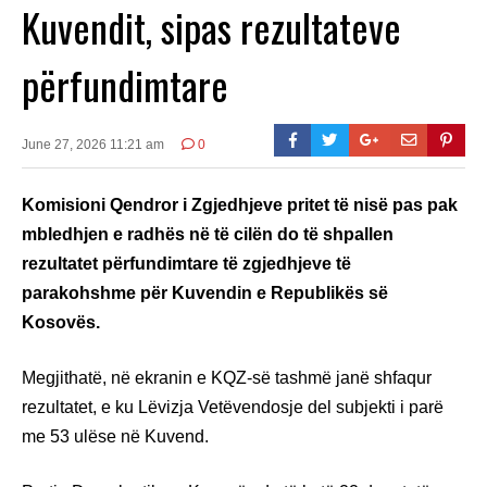
Kuvendit, sipas rezultateve
përfundimtare
June 27, 2026 11:21 am
0
Komisioni Qendror i Zgjedhjeve pritet të nisë pas pak
mbledhjen e radhës në të cilën do të shpallen
rezultatet përfundimtare të zgjedhjeve të
parakohshme për Kuvendin e Republikës së
Kosovës.
Megjithatë, në ekranin e KQZ-së tashmë janë shfaqur
rezultatet, e ku Lëvizja Vetëvendosje del subjekti i parë
me 53 ulëse në Kuvend.