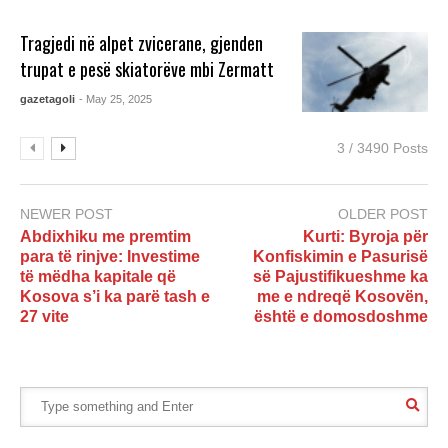
Tragjedi në alpet zvicerane, gjenden
trupat e pesë skiatorëve mbi Zermatt
gazetagoli
- May 25, 2025
3 / 3490 Posts
NEWER POST
OLDER POST
Abdixhiku me premtim
Kurti: Byroja për
para të rinjve: Investime
Konfiskimin e Pasurisë
të mëdha kapitale që
së Pajustifikueshme ka
Kosova s’i ka parë tash e
me e ndreqë Kosovën,
27 vite
është e domosdoshme