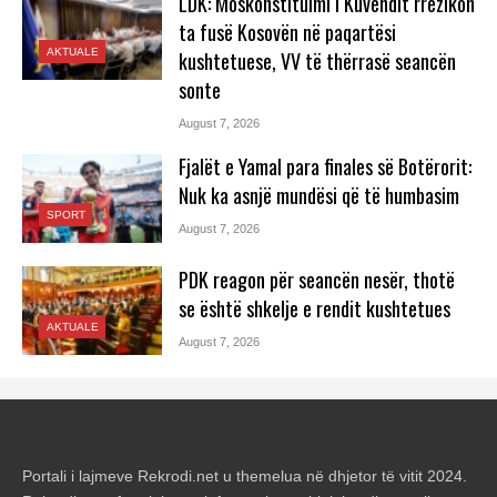
LDK: Moskonstituimi i Kuvendit rrezikon
ta fusë Kosovën në paqartësi
AKTUALE
kushtetuese, VV të thërrasë seancën
sonte
August 7, 2026
Fjalët e Yamal para finales së Botërorit:
Nuk ka asnjë mundësi që të humbasim
SPORT
August 7, 2026
PDK reagon për seancën nesër, thotë
se është shkelje e rendit kushtetues
AKTUALE
August 7, 2026
Portali i lajmeve Rekrodi.net u themelua në dhjetor të vitit 2024.