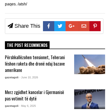
paqes. /atsh/
Share This
THE POST RECOMMENDS
Përshkallëzohen tensionet, Teherani
lëshon raketa dhe dronë ndaj bazave
amerikane
gazetagoli
- June 10, 2026
Merz zgjidhet kancelar i Gjermanisë
pas votimit të dytë
gazetagoli
- May 6, 2025