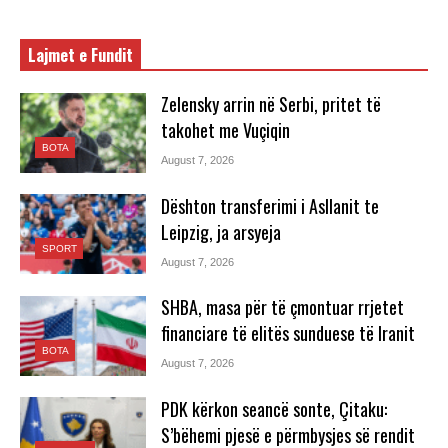
Lajmet e Fundit
Zelensky arrin në Serbi, pritet të
takohet me Vuçiqin
BOTA
August 7, 2026
Dështon transferimi i Asllanit te
Leipzig, ja arsyeja
SPORT
August 7, 2026
SHBA, masa për të çmontuar rrjetet
financiare të elitës sunduese të Iranit
BOTA
August 7, 2026
PDK kërkon seancë sonte, Çitaku:
S’bëhemi pjesë e përmbysjes së rendit