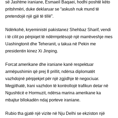
së Jashtme iraniane, Esmaeil Baqaei, hodhi poshtë këto
pritshmëri, duke deklaruar se “askush nuk mund të
pretendojë një gjë të tillë”.
Ndërkohë, kryeministri pakistanez Shehbaz Sharif, vendi
i të cilit po përpiqet të ndërmjetësojë një marrëveshje mes
Uashingtonit dhe Teheranit, u takua në Pekin me
presidentin kinez Xi Jinping.
Forcat amerikane dhe iraniane kanë respektuar
armëpushimin që prej 8 prillit, ndërsa diplomatët
vazhdojnë përpjekjet për një zgjidhje të negociuar.
Megjithatë, Irani vazhdon të kontrollojë trafikun detar në
Ngushticë e Hormuzit, ndërsa marina amerikane ka
mbajtur bllokadën ndaj porteve iraniane.
Rubio tha gjatë një vizite në Nju Delhi se ekziston një