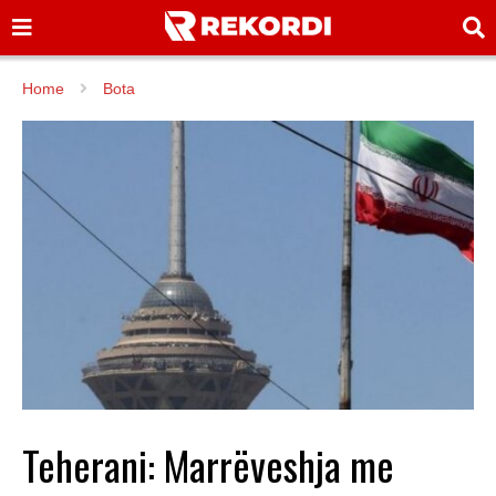
Home
Bota
Teherani: Marrëveshja me