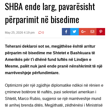
SHBA ende larg, pavarësisht
përparimit në bisedime
May 25, 2026 4:19 pm
0
Teherani deklaroi sot se, megjithëse është arritur
përparim në bisedime me Shtetet e Bashkuara të
Amerikës për t’i dhënë fund luftës në Lindjen e
Mesme, palët nuk janë ende pranë nënshkrimit të një
marrëveshjeje përfundimtare.
Optimizmi për një zgjidhje diplomatike ndikoi në rënien e
çmimeve botërore të naftës, pasi sekretari amerikan i
Shtetit, Marco Rubio, sugjeroi se një marrëveshje mund
të arrihej brenda ditës. Megjithatë, zëdhënësi i Ministrisë