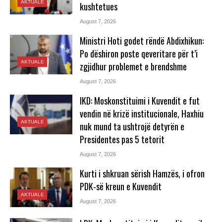
AKTUALE
kushtetues
August 7, 2026
Ministri Hoti godet rëndë Abdixhikun:
Po dëshiron poste qeveritare për t’i
AKTUALE
zgjidhur problemet e brendshme
August 7, 2026
IKD: Moskonstituimi i Kuvendit e fut
vendin në krizë institucionale, Haxhiu
AKTUALE
nuk mund ta ushtrojë detyrën e
Presidentes pas 5 tetorit
August 7, 2026
Kurti i shkruan sërish Hamzës, i ofron
PDK-së kreun e Kuvendit
AKTUALE
August 7, 2026