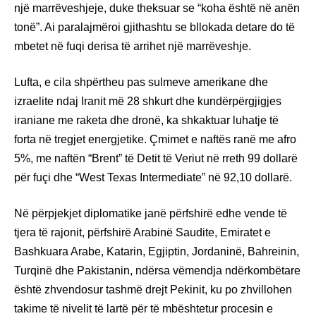
një marrëveshjeje, duke theksuar se “koha është në anën
tonë”. Ai paralajmëroi gjithashtu se bllokada detare do të
mbetet në fuqi derisa të arrihet një marrëveshje.
Lufta, e cila shpërtheu pas sulmeve amerikane dhe
izraelite ndaj Iranit më 28 shkurt dhe kundërpërgjigjes
iraniane me raketa dhe dronë, ka shkaktuar luhatje të
forta në tregjet energjetike. Çmimet e naftës ranë me afro
5%, me naftën “Brent” të Detit të Veriut në rreth 99 dollarë
për fuçi dhe “West Texas Intermediate” në 92,10 dollarë.
Në përpjekjet diplomatike janë përfshirë edhe vende të
tjera të rajonit, përfshirë Arabinë Saudite, Emiratet e
Bashkuara Arabe, Katarin, Egjiptin, Jordaninë, Bahreinin,
Turqinë dhe Pakistanin, ndërsa vëmendja ndërkombëtare
është zhvendosur tashmë drejt Pekinit, ku po zhvillohen
takime të nivelit të lartë për të mbështetur procesin e