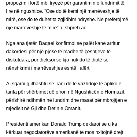
propozim i fortë mbi tryezë për garantimin e lundrimit të
lirë në ngushticë. “Ose do të kemi një marrëveshje të
mirë, ose do të duhet ta zgjidhim ndryshe. Ne preferojmë
një marrëveshje të mirë”, u shpreh ai.
Nga ana tjetër, Baqaei konfirmoi se palët kanë arritur
dakordësi për një pjesë të madhe të çështjeve të
diskutuara, por theksoi se kjo nuk do të thotë se
nënshkrimi i marrëveshjes është i afërt.
Ai sqaroi gjithashtu se Irani do të vazhdojë të aplikojë
tarifa për shërbimet që ofron në Ngushticën e Hormuzit,
përfshirë ndihmën në lundrim dhe masat për mbrojtjen e
mjedisit në Gji dhe Detin e Omanit.
Presidenti amerikan Donald Trump deklaroi se u ka
kërkuar negociatorëve amerikanë të mos nxitojnë drejt