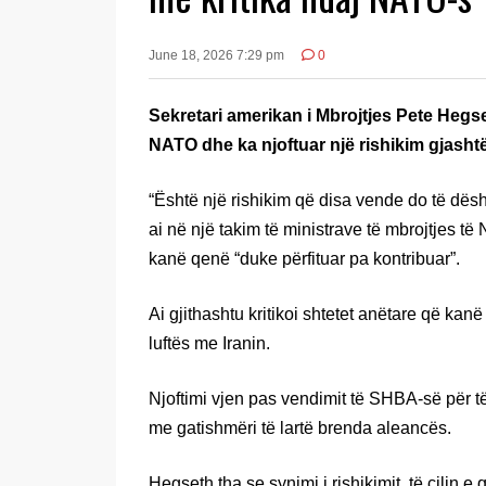
June 18, 2026 7:29 pm
0
Sekretari amerikan i Mbrojtjes Pete Hegs
NATO dhe ka njoftuar një rishikim gjasht
“Është një rishikim që disa vende do të dësh
ai në një takim të ministrave të mbrojtjes t
kanë qenë “duke përfituar pa kontribuar”.
Ai gjithashtu kritikoi shtetet anëtare që ka
luftës me Iranin.
Njoftimi vjen pas vendimit të SHBA-së për 
me gatishmëri të lartë brenda aleancës.
Hegseth tha se synimi i rishikimit, të cilin 