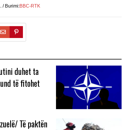
 / Burimi:
BBC-RTK
utini duhet ta
und të fitohet
zuelë/ Të paktën