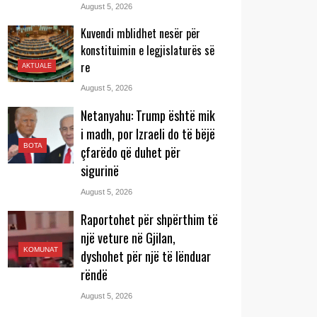
August 5, 2026
Kuvendi mblidhet nesër për
konstituimin e legjislaturës së
re
AKTUALE
August 5, 2026
Netanyahu: Trump është mik
i madh, por Izraeli do të bëjë
BOTA
çfarëdo që duhet për
sigurinë
August 5, 2026
Raportohet për shpërthim të
një veture në Gjilan,
KOMUNAT
dyshohet për një të lënduar
rëndë
August 5, 2026