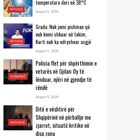
temperatura deri në 38°C
AKTUALE
August 6, 2026
Gruda: Nuk jemi pishman që
nuk kemi shkuar në takim,
Kurti nuk ka ndryshuar asgjë
AKTUALE
August 5, 2026
Policia flet për shpërthimin e
veturës në Gjilan: Dy të
KOMUNAT
lënduar, njëri në gjendje të
rëndë
August 5, 2026
Ditë e vështirë për
Shqipërinë në përballje me
AKTUALE
zjarret, situatë kritike në
disa zona