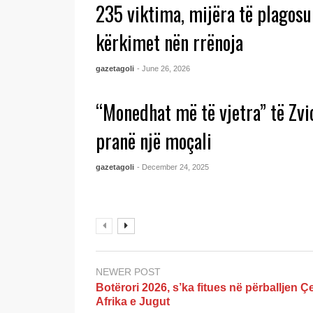
235 viktima, mijëra të plagosur
kërkimet nën rrënoja
gazetagoli
- June 26, 2026
“Monedhat më të vjetra” të Zvi
pranë një moçali
gazetagoli
- December 24, 2025
NEWER POST
Botërori 2026, s’ka fitues në përballjen Çe
Afrika e Jugut