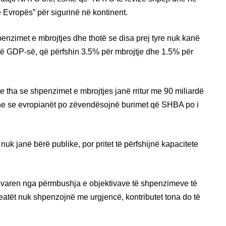
Evropës” për sigurinë në kontinent.
enzimet e mbrojtjes dhe thotë se disa prej tyre nuk kanë
5% të GDP-së, që përfshin 3.5% për mbrojtje dhe 1.5% për
e tha se shpenzimet e mbrojtjes janë rritur me 90 miliardë
%, dhe se evropianët po zëvendësojnë burimet që SHBA po i
k janë bërë publike, por pritet të përfshijnë kapacitete
 varen nga përmbushja e objektivave të shpenzimeve të
leatët nuk shpenzojnë me urgjencë, kontributet tona do të