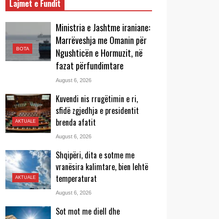
Lajmet e Fundit
Ministria e Jashtme iraniane:
Marrëveshja me Omanin për
BOTA
Ngushticën e Hormuzit, në
fazat përfundimtare
August 6, 2026
Kuvendi nis rrugëtimin e ri,
sfidë zgjedhja e presidentit
brenda afatit
AKTUALE
August 6, 2026
Shqipëri, dita e sotme me
vranësira kalimtare, bien lehtë
temperaturat
AKTUALE
August 6, 2026
Sot mot me diell dhe