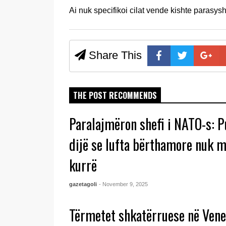
Ai nuk specifikoi cilat vende kishte parasysh.
Share This
THE POST RECOMMENDS
Paralajmëron shefi i NATO-s: P
dijë se lufta bërthamore nuk m
kurrë
gazetagoli
- November 9, 2025
Tërmetet shkatërruese në Vene