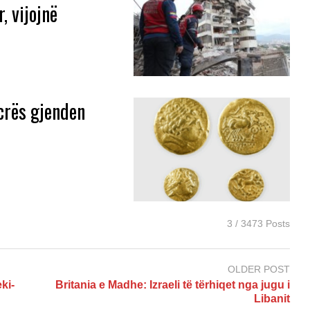
, vijojnë
crës gjenden
3 / 3473 Posts
OLDER POST
ki-
Britania e Madhe: Izraeli të tërhiqet nga jugu i
Libanit