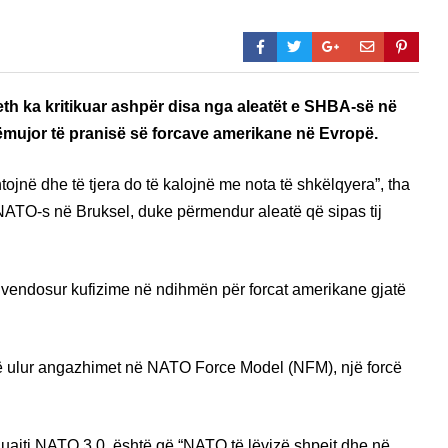
eth ka kritikuar ashpër disa nga aleatët e SHBA-së në
ëmujor të pranisë së forcave amerikane në Evropë.
tojnë dhe të tjera do të kalojnë me nota të shkëlqyera”, tha
ë NATO-s në Bruksel, duke përmendur aleatë që sipas tij
në vendosur kufizime në ndihmën për forcat amerikane gjatë
të ulur angazhimet në NATO Force Model (NFM), një forcë
e quajti NATO 3.0, është që “NATO të lëvizë shpejt dhe në