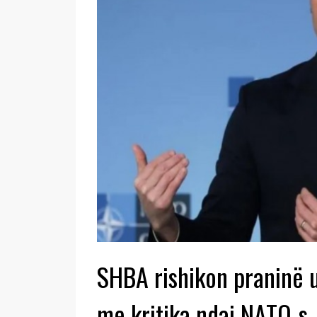
SHBA rishikon praninë 
me kritika ndaj NATO-s