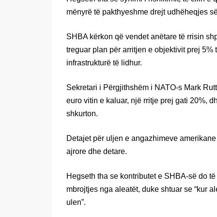
mënyrë të pakthyeshme drejt udhëheqjes së 
SHBA kërkon që vendet anëtare të rrisin shp
treguar plan për arritjen e objektivit prej 
infrastrukturë të lidhur.
Sekretari i Përgjithshëm i NATO-s Mark Rutt
euro vitin e kaluar, një rritje prej gati 20
shkurton.
Detajet për uljen e angazhimeve amerikane nu
ajrore dhe detare.
Hegseth tha se kontributet e SHBA-së do të
mbrojtjes nga aleatët, duke shtuar se “kur a
ulen”.