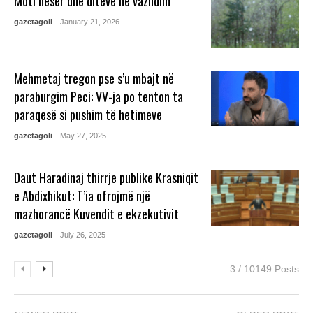
Moti nesër dhe ditëve në vazhdim
gazetagoli
- January 21, 2026
Mehmetaj tregon pse s’u mbajt në
paraburgim Peci: VV-ja po tenton ta
paraqesë si pushim të hetimeve
gazetagoli
- May 27, 2025
Daut Haradinaj thirrje publike Krasniqit
e Abdixhikut: T’ia ofrojmë një
mazhorancë Kuvendit e ekzekutivit
gazetagoli
- July 26, 2025
3 / 10149 Posts