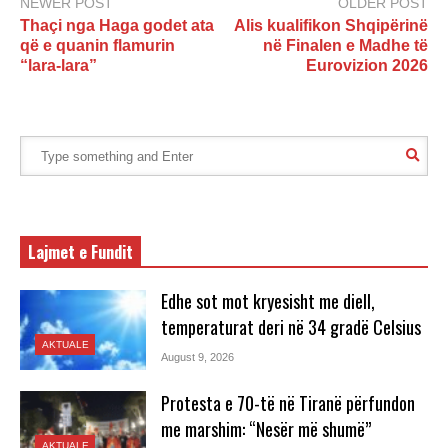
NEWER POST
OLDER POST
Thaçi nga Haga godet ata
Alis kualifikon Shqipërinë
që e quanin flamurin
në Finalen e Madhe të
“lara-lara”
Eurovizion 2026
Lajmet e Fundit
Edhe sot mot kryesisht me diell,
temperaturat deri në 34 gradë Celsius
AKTUALE
August 9, 2026
Protesta e 70-të në Tiranë përfundon
me marshim: “Nesër më shumë”
AKTUALE