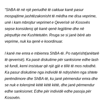
“ShBA-të në një periudhë të caktuar kanë pasur
mospajtime jashtëzakonisht të mëdha me disa veprime,
unë i kam mbrojtur veprimet e Qeverisë së Kosovës
sepse konsideroj që kanë qenë legjitime dhe në
përputhje me Kushtetutën. Rruga se si janë bërë ato
veprime, nuk ka qenë e koordinuar.
I kanë me emra e mbiemra ShBA-të. Po natyrisht(anëtarë
të qeverisë). Ka pasë diskutime për sanksione edhe tash
së fundi, kemi insistuar që një gjë e tillë të mos ndodhë.
Ka pasur diskutime nga individë të ndryshëm nga shtete
perëndimore dhe ShBA-të, ku janë përmendur emra dhe
se nuk e tolerojmë këtë këtë këtë, dhe janë përmendur
edhe sanksionet. Edhe për individë edhe pasoja për
Kosovën.