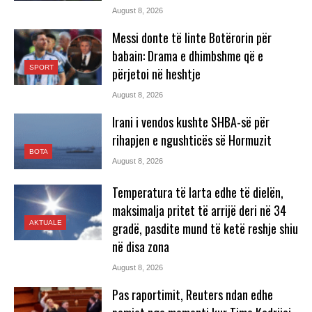
August 8, 2026
Messi donte të linte Botërorin për
babain: Drama e dhimbshme që e
SPORT
përjetoi në heshtje
August 8, 2026
Irani i vendos kushte SHBA-së për
rihapjen e ngushticës së Hormuzit
BOTA
August 8, 2026
Temperatura të larta edhe të dielën,
maksimalja pritet të arrijë deri në 34
AKTUALE
gradë, pasdite mund të ketë reshje shiu
në disa zona
August 8, 2026
Pas raportimit, Reuters ndan edhe