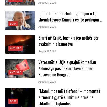
August 8, 2026
Djali i Joe Biden zbulon gjendjen e tij
shëndetësore: Kanceri është përhapur…
BOTA
August 8, 2026
Zjarri në Krujë, bashkia jep urdhër për
evakuimin e banorëve
AKTUALE
August 8, 2026
Veteranët e UÇK e quajnë komedian
Zelenskyn pas deklaratave kundër
AKTUALE
Kosovës në Beograd
August 8, 2026
“Mami, mos më telefono” – momentet
e tmerrit gjatë sulmit me armë në
BOTA
shkollën e Tajlandës