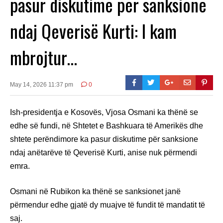
pasur diskutime për sanksione
ndaj Qeverisë Kurti: I kam
mbrojtur…
May 14, 2026 11:37 pm
0
Ish-presidentja e Kosovës, Vjosa Osmani ka thënë se
edhe së fundi, në Shtetet e Bashkuara të Amerikës dhe
shtete perëndimore ka pasur diskutime për sanksione
ndaj anëtarëve të Qeverisë Kurti, anise nuk përmendi
emra.
Osmani në Rubikon ka thënë se sanksionet janë
përmendur edhe gjatë dy muajve të fundit të mandatit të
saj.