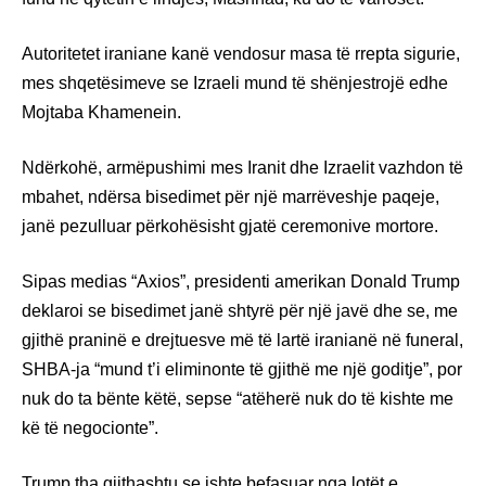
Autoritetet iraniane kanë vendosur masa të rrepta sigurie,
mes shqetësimeve se Izraeli mund të shënjestrojë edhe
Mojtaba Khamenein.
Ndërkohë, armëpushimi mes Iranit dhe Izraelit vazhdon të
mbahet, ndërsa bisedimet për një marrëveshje paqeje,
janë pezulluar përkohësisht gjatë ceremonive mortore.
Sipas medias “Axios”, presidenti amerikan Donald Trump
deklaroi se bisedimet janë shtyrë për një javë dhe se, me
gjithë praninë e drejtuesve më të lartë iranianë në funeral,
SHBA-ja “mund t’i eliminonte të gjithë me një goditje”, por
nuk do ta bënte këtë, sepse “atëherë nuk do të kishte me
kë të negocionte”.
Trump tha gjithashtu se ishte befasuar nga lotët e