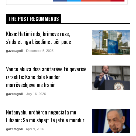
THE POST RECOMMENDS
Khan: Hetimi ndaj krimeve ruse,
s’ndalet nga bisedimet për paqe
gazetagoli
- December 5, 2025
Vance akuza disa anëtarëve të qeverisë
izraelite: Kanë dalë kundër
marrëveshjeve me Iranin
gazetagoli
- July 16, 2026
Netanyahu urdhëron negociata me
Libanin: Sa më shpejt të jetë e mundur
gazetagoli
- April 9, 2026