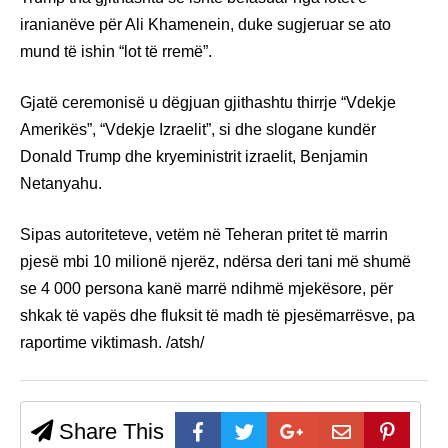
iranianëve për Ali Khamenein, duke sugjeruar se ato
mund të ishin “lot të rremë”.
Gjatë ceremonisë u dëgjuan gjithashtu thirrje “Vdekje
Amerikës”, “Vdekje Izraelit”, si dhe slogane kundër
Donald Trump dhe kryeministrit izraelit, Benjamin
Netanyahu.
Sipas autoriteteve, vetëm në Teheran pritet të marrin
pjesë mbi 10 milionë njerëz, ndërsa deri tani më shumë
se 4 000 persona kanë marrë ndihmë mjekësore, për
shkak të vapës dhe fluksit të madh të pjesëmarrësve, pa
raportime viktimash. /atsh/
Share This