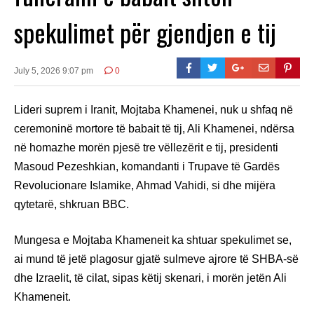
spekulimet për gjendjen e tij
July 5, 2026 9:07 pm
0
Lideri suprem i Iranit, Mojtaba Khamenei, nuk u shfaq në
ceremoninë mortore të babait të tij, Ali Khamenei, ndërsa
në homazhe morën pjesë tre vëllezërit e tij, presidenti
Masoud Pezeshkian, komandanti i Trupave të Gardës
Revolucionare Islamike, Ahmad Vahidi, si dhe mijëra
qytetarë, shkruan BBC.
Mungesa e Mojtaba Khameneit ka shtuar spekulimet se,
ai mund të jetë plagosur gjatë sulmeve ajrore të SHBA-së
dhe Izraelit, të cilat, sipas këtij skenari, i morën jetën Ali
Khameneit.