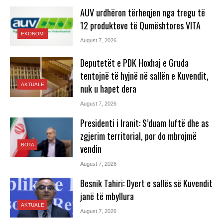
AUV urdhëron tërheqjen nga tregu të
12 produkteve të Qumështores VITA
EKONOMI
August 7, 2026
Deputetët e PDK Hoxhaj e Gruda
tentojnë të hyjnë në sallën e Kuvendit,
AKTUALE
nuk u hapet dera
August 7, 2026
Presidenti i Iranit: S’duam luftë dhe as
zgjerim territorial, por do mbrojmë
BOTA
vendin
August 7, 2026
Besnik Tahiri: Dyert e sallës së Kuvendit
janë të mbyllura
AKTUALE
August 7, 2026