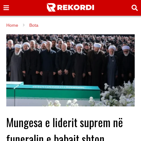
Home
Bota
Mungesa e liderit suprem në
funeralin e babait shton