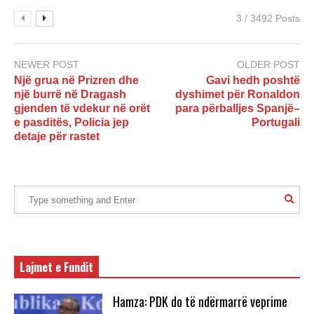
3 / 3492 Posts
NEWER POST
OLDER POST
Një grua në Prizren dhe
Gavi hedh poshtë
një burrë në Dragash
dyshimet për Ronaldon
gjenden të vdekur në orët
para përballjes Spanjë–
e pasditës, Policia jep
Portugali
detaje për rastet
Lajmet e Fundit
Hamza: PDK do të ndërmarrë veprime