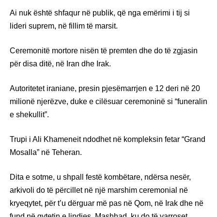
Ai nuk është shfaqur në publik, që nga emërimi i tij si
lideri suprem, në fillim të marsit.
Ceremonitë mortore nisën të premten dhe do të zgjasin
për disa ditë, në Iran dhe Irak.
Autoritetet iraniane, presin pjesëmarrjen e 12 deri në 20
milionë njerëzve, duke e cilësuar ceremoninë si “funeralin
e shekullit”.
Trupi i Ali Khameneit ndodhet në kompleksin fetar “Grand
Mosalla” në Teheran.
Dita e sotme, u shpall festë kombëtare, ndërsa nesër,
arkivoli do të përcillet në një marshim ceremonial në
kryeqytet, për t’u dërguar më pas në Qom, në Irak dhe në
fund në qytetin e lindjes, Mashhad, ku do të varroset.