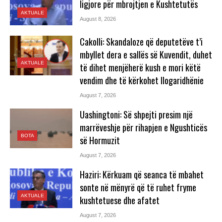
ligjore për mbrojtjen e Kushtetutës
AKTUALE
August 8, 2026
Cakolli: Skandaloze që deputetëve t’i
mbyllet dera e sallës së Kuvendit, duhet
AKTUALE
të dihet menjëherë kush e mori këtë
vendim dhe të kërkohet llogaridhënie
August 7, 2026
Uashingtoni: Së shpejti presim një
marrëveshje për rihapjen e Ngushticës
BOTA
së Hormuzit
August 7, 2026
Haziri: Kërkuam që seanca të mbahet
sonte në mënyrë që të ruhet fryme
AKTUALE
kushtetuese dhe afatet
August 7, 2026