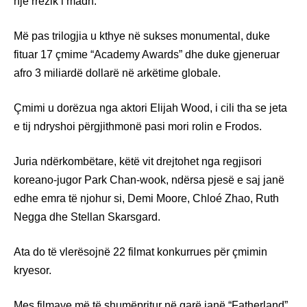
një rrezik i madh.
Më pas trilogjia u kthye në sukses monumental, duke
fituar 17 çmime “Academy Awards” dhe duke gjeneruar
afro 3 miliardë dollarë në arkëtime globale.
Çmimi u dorëzua nga aktori Elijah Wood, i cili tha se jeta
e tij ndryshoi përgjithmonë pasi mori rolin e Frodos.
Juria ndërkombëtare, këtë vit drejtohet nga regjisori
koreano-jugor Park Chan-wook, ndërsa pjesë e saj janë
edhe emra të njohur si, Demi Moore, Chloé Zhao, Ruth
Negga dhe Stellan Skarsgard.
Ata do të vlerësojnë 22 filmat konkurrues për çmimin
kryesor.
Mes filmave më të shumëpritur në garë janë “Fatherland”