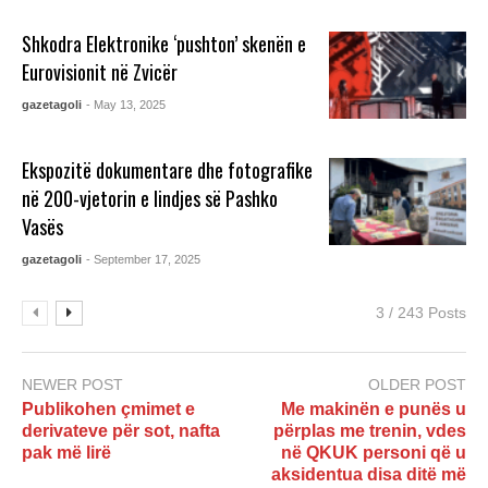
Shkodra Elektronike ‘pushton’ skenën e
Eurovisionit në Zvicër
gazetagoli
- May 13, 2025
Ekspozitë dokumentare dhe fotografike
në 200-vjetorin e lindjes së Pashko
Vasës
gazetagoli
- September 17, 2025
3 / 243 Posts
NEWER POST
OLDER POST
Publikohen çmimet e
Me makinën e punës u
derivateve për sot, nafta
përplas me trenin, vdes
pak më lirë
në QKUK personi që u
aksidentua disa ditë më