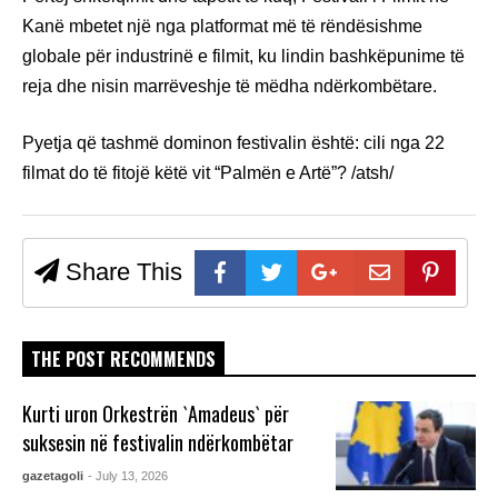
Kanë mbetet një nga platformat më të rëndësishme
globale për industrinë e filmit, ku lindin bashkëpunime të
reja dhe nisin marrëveshje të mëdha ndërkombëtare.
Pyetja që tashmë dominon festivalin është: cili nga 22
filmat do të fitojë këtë vit “Palmën e Artë”? /atsh/
Share This
THE POST RECOMMENDS
Kurti uron Orkestrën `Amadeus` për
suksesin në festivalin ndërkombëtar
gazetagoli
- July 13, 2026