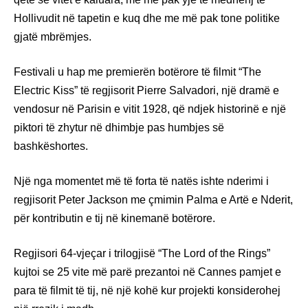
Hollivudit në tapetin e kuq dhe me më pak tone politike
gjatë mbrëmjes.
Festivali u hap me premierën botërore të filmit “The
Electric Kiss” të regjisorit Pierre Salvadori, një dramë e
vendosur në Parisin e vitit 1928, që ndjek historinë e një
piktori të zhytur në dhimbje pas humbjes së
bashkëshortes.
Një nga momentet më të forta të natës ishte nderimi i
regjisorit Peter Jackson me çmimin Palma e Artë e Nderit,
për kontributin e tij në kinemanë botërore.
Regjisori 64-vjeçar i trilogjisë “The Lord of the Rings”
kujtoi se 25 vite më parë prezantoi në Cannes pamjet e
para të filmit të tij, në një kohë kur projekti konsiderohej