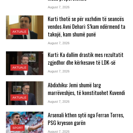
August 7, 2026
Kurti thotë se për vazhdim të seancës
vendos Avni Dehari: S’kam ndërmend ta
AKTUALE
takojë, kam shumë punë
August 7, 2026
Kurti: Ka dallim drastik mes rezultatit
zgjedhor dhe kërkesave të LDK-së
AKTUALE
August 7, 2026
Abdixhiku: Jemi shumë larg
marrëveshjes, të konstituohet Kuvendi
AKTUALE
August 7, 2026
Arsenali kthen sytë nga Ferran Torres,
PSG kryeson garën
SPORT
August 7, 2026