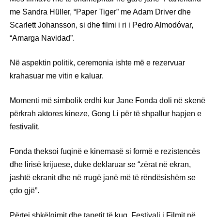
me Sandra Hüller, “Paper Tiger” me Adam Driver dhe
Scarlett Johansson, si dhe filmi i ri i Pedro Almodóvar,
“Amarga Navidad”.
Në aspektin politik, ceremonia ishte më e rezervuar
krahasuar me vitin e kaluar.
Momenti më simbolik erdhi kur Jane Fonda doli në skenë
përkrah aktores kineze, Gong Li për të shpallur hapjen e
festivalit.
Fonda theksoi fuqinë e kinemasë si formë e rezistencës
dhe lirisë krijuese, duke deklaruar se “zërat në ekran,
jashtë ekranit dhe në rrugë janë më të rëndësishëm se
çdo gjë”.
Përtej shkëlqimit dhe tapetit të kuq, Festivali i Filmit në