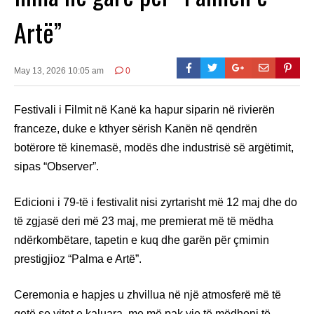
Artë”
May 13, 2026 10:05 am
0
Festivali i Filmit në Kanë ka hapur siparin në rivierën
franceze, duke e kthyer sërish Kanën në qendrën
botërore të kinemasë, modës dhe industrisë së argëtimit,
sipas “Observer”.
Edicioni i 79-të i festivalit nisi zyrtarisht më 12 maj dhe do
të zgjasë deri më 23 maj, me premierat më të mëdha
ndërkombëtare, tapetin e kuq dhe garën për çmimin
prestigjioz “Palma e Artë”.
Ceremonia e hapjes u zhvillua në një atmosferë më të
qetë se vitet e kaluara, me më pak yje të mëdhenj të