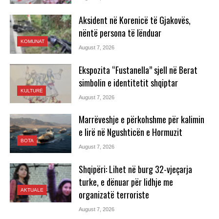
Aksident në Korenicë të Gjakovës,
nëntë persona të lënduar
KOMUNAT
August 7, 2026
Ekspozita “Fustanella” sjell në Berat
simbolin e identitetit shqiptar
KULTURË
August 7, 2026
Marrëveshje e përkohshme për kalimin
e lirë në Ngushticën e Hormuzit
BOTA
August 7, 2026
Shqipëri: Lihet në burg 32-vjeçarja
turke, e dënuar për lidhje me
AKTUALE
organizatë terroriste
August 7, 2026