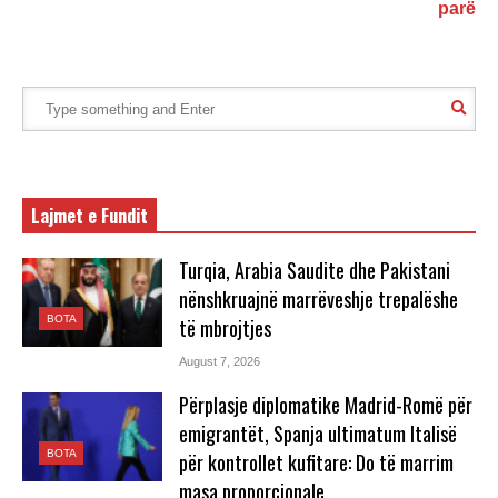
parë
Lajmet e Fundit
Turqia, Arabia Saudite dhe Pakistani
nënshkruajnë marrëveshje trepalëshe
BOTA
të mbrojtjes
August 7, 2026
Përplasje diplomatike Madrid-Romë për
emigrantët, Spanja ultimatum Italisë
BOTA
për kontrollet kufitare: Do të marrim
masa proporcionale