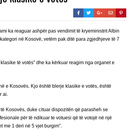
ami ka reaguar ashpër pas vendimit të kryeministrit Albin
 kategori në Kosovë, vetëm pak ditë para zgjedhjeve të 7
 klasike të votës” dhe ka kërkuar reagim nga organet e
në e Kosovës. Kjo është blerje klasike e votës, është
r ai.
 të Kosovës, duke cituar dispozitën që parasheh se
sionale për të ndikuar te votuesi që të votojë në një
t me 1 deri në 5 vjet burgim”.