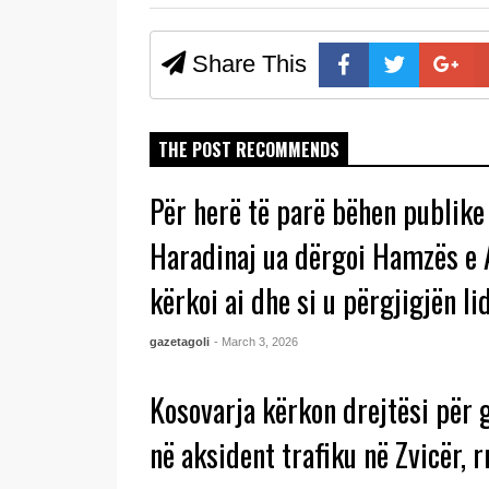
Share This
THE POST RECOMMENDS
Për herë të parë bëhen publike 
Haradinaj ua dërgoi Hamzës e 
kërkoi ai dhe si u përgjigjën li
gazetagoli
- March 3, 2026
Kosovarja kërkon drejtësi për g
në aksident trafiku në Zvicër, r