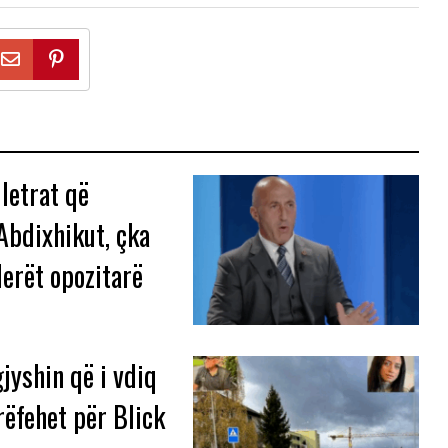
letrat që
Abdixhikut, çka
derët opozitarë
jyshin që i vdiq
rëfehet për Blick