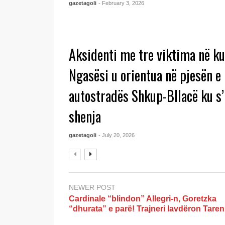
gazetagoli
- February 3, 2026
Aksidenti me tre viktima në kuf
Ngasësi u orientua në pjesën e
autostradës Shkup-Bllacë ku s’
shenja
gazetagoli
- July 20, 2026
NEWER POST
Cardinale “blindon” Allegri-n, Goretzka
“dhurata” e parë! Trajneri lavdëron Taren