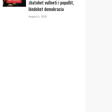
AKTUALE
zbatohet vullneti i popullit,
lëndohet demokracia
August 6, 2026