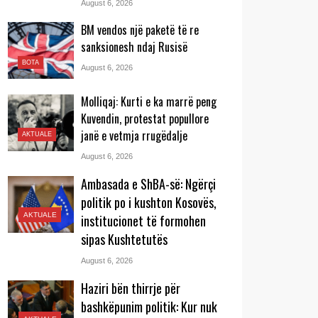
August 6, 2026
BM vendos një paketë të re
sanksionesh ndaj Rusisë
BOTA
August 6, 2026
Molliqaj: Kurti e ka marrë peng
Kuvendin, protestat popullore
janë e vetmja rrugëdalje
AKTUALE
August 6, 2026
Ambasada e ShBA-së: Ngërçi
politik po i kushton Kosovës,
AKTUALE
institucionet të formohen
sipas Kushtetutës
August 6, 2026
Haziri bën thirrje për
bashkëpunim politik: Kur nuk