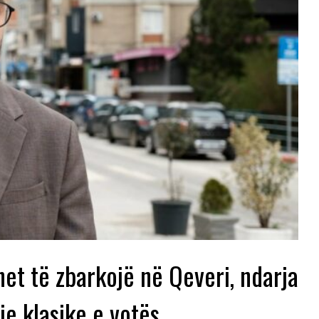
et të zbarkojë në Qeveri, ndarja
je klasike e votës