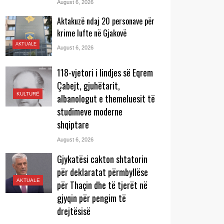
August 6, 2026
Aktakuzë ndaj 20 personave për
krime lufte në Gjakovë
AKTUALE
August 6, 2026
118-vjetori i lindjes së Eqrem
Çabejt, gjuhëtarit,
KULTURË
albanologut e themeluesit të
studimeve moderne
shqiptare
August 6, 2026
Gjykatësi cakton shtatorin
për deklaratat përmbyllëse
AKTUALE
për Thaçin dhe të tjerët në
gjyqin për pengim të
drejtësisë