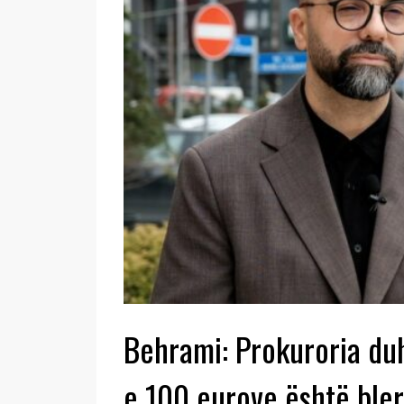
Behrami: Prokuroria duh
e 100 eurove është bler