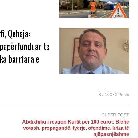
i, Qehaja:
 papërfunduar të
ka barriara e
3 / 10072 Posts
OLDER POST
Abdixhiku i reagon Kurtit për 100 eurot: Blerje
votash, propagandë, fyerje, ofendime, kriza të
njëpasnjëshme