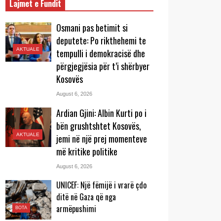
Lajmet e Fundit
Osmani pas betimit si
deputete: Po rikthehemi te
AKTUALE
tempulli i demokracisë dhe
përgjegjësia për t’i shërbyer
Kosovës
August 6, 2026
Ardian Gjini: Albin Kurti po i
bën grushtshtet Kosovës,
AKTUALE
jemi në një prej momenteve
më kritike politike
August 6, 2026
UNICEF: Një fëmijë i vrarë çdo
ditë në Gaza që nga
armëpushimi
BOTA