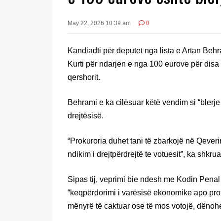
May 22, 2026 10:39 am
0
Kandiadti për deputet nga lista e Artan Behr
Kurti për ndarjen e nga 100 eurove për disa
qershorit.
Behrami e ka cilësuar këtë vendim si “blerje
drejtësisë.
“Prokuroria duhet tani të zbarkojë në Qeveri
ndikim i drejtpërdrejtë te votuesit”, ka shkrua
Sipas tij, veprimi bie ndesh me Kodin Penal
“keqpërdorimi i varësisë ekonomike apo profe
mënyrë të caktuar ose të mos votojë, dënohe