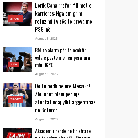
Lorik Cana rrëfen fillimet e
karrierës: Nga emigrimi,
SPORT
refuzimi i vizës te prova me
PSG-në
August 8, 2026
BM në alarm për të nxehtin,
vala e pestë me temperatura
mbi 36°C
BOTA
August 8, 2026
Do të hedh në erë Messi-n!
Zbulohet plani për një
SPORT
atentat ndaj yllit argjentinas
në Botëror
August 8, 2026
Aksident i rëndë në Prishtinë,