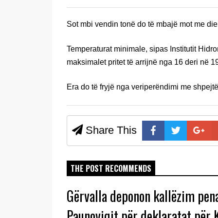
Sot mbi vendin tonë do të mbajë mot me diel
Temperaturat minimale, sipas Institutit Hidr
maksimalet pritet të arrijnë nga 16 deri në 1
Era do të fryjë nga veriperëndimi me shpejtë
Share This
THE POST RECOMMENDS
Gërvalla deponon kallëzim pena
Paunoviqit për deklaratat për 