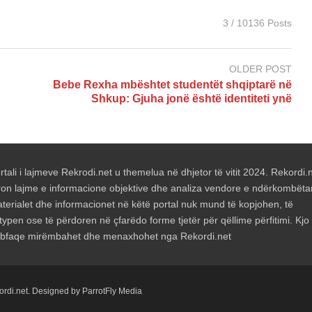
3 / 10136 Posts
OLDER POST
Bebe Rexha mbështet studentët shqiptarë në
Shkup: Gjuha jonë është identiteti ynë
rtali i lajmeve Rekrodi.net u themelua në dhjetor të vitit 2024. Rekordi.
ron lajme e informacione objektive dhe analiza vendore e ndërkombëta
terialet dhe informacionet në këtë portal nuk mund të kopjohen, të
typen ose të përdoren në çfarëdo forme tjetër për qëllime përfitimi. Kjo
bfaqe mirëmbahet dhe menaxhohet nga Rekordi.net
kordi.net. Designed by ParrotFly Media