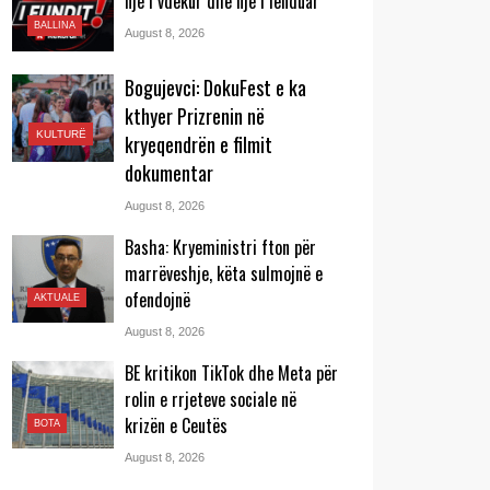
një i vdekur dhe një i lënduar
BALLINA
August 8, 2026
Bogujevci: DokuFest e ka
kthyer Prizrenin në
KULTURË
kryeqendrën e filmit
dokumentar
August 8, 2026
Basha: Kryeministri fton për
marrëveshje, këta sulmojnë e
ofendojnë
AKTUALE
August 8, 2026
BE kritikon TikTok dhe Meta për
rolin e rrjeteve sociale në
krizën e Ceutës
BOTA
August 8, 2026