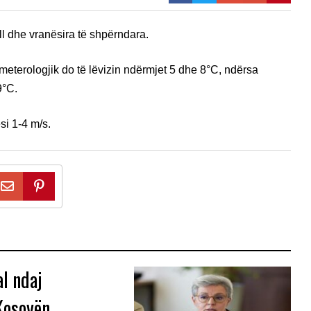
l dhe vranësira të shpërndara.
ometerologjik do të lëvizin ndërmjet 5 dhe 8°C, ndërsa
9°C.
si 1-4 m/s.
l ndaj
Kosovën