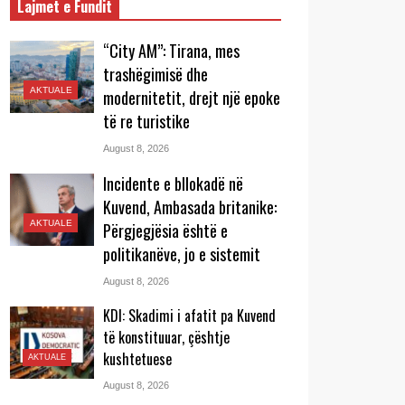
Lajmet e Fundit
“City AM”: Tirana, mes
trashëgimisë dhe
AKTUALE
modernitetit, drejt një epoke
të re turistike
August 8, 2026
Incidente e bllokadë në
Kuvend, Ambasada britanike:
AKTUALE
Përgjegjësia është e
politikanëve, jo e sistemit
August 8, 2026
KDI: Skadimi i afatit pa Kuvend
të konstituuar, çështje
kushtetuese
AKTUALE
August 8, 2026