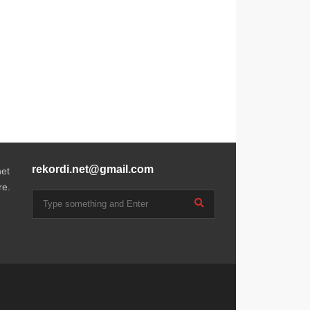
rekordi.net@gmail.com
net
re.