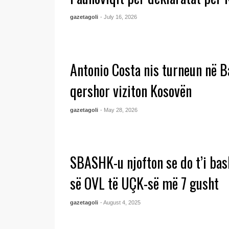
gazetagoli
- July 16, 2026
Antonio Costa nis turneun në B
qershor viziton Kosovën
gazetagoli
- May 28, 2026
SBASHK-u njofton se do t’i ba
së OVL të UÇK-së më 7 gusht
gazetagoli
- August 4, 2025