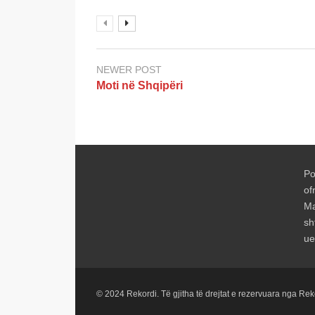
NEWER POST
Moti në Shqipëri
Po
of
Ma
sh
ue
© 2024 Rekordi. Të gjitha të drejtat e rezervuara nga Re