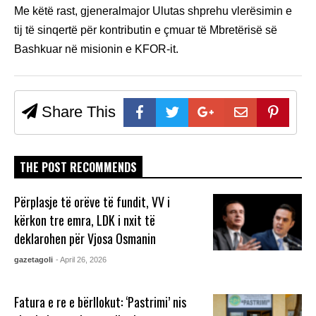
Me këtë rast, gjeneralmajor Ulutas shprehu vlerësimin e
tij të sinqertë për kontributin e çmuar të Mbretërisë së
Bashkuar në misionin e KFOR-it.
Share This
THE POST RECOMMENDS
Përplasje të orëve të fundit, VV i
kërkon tre emra, LDK i nxit të
deklarohen për Vjosa Osmanin
gazetagoli
- April 26, 2026
Fatura e re e bërllokut: ‘Pastrimi’ nis