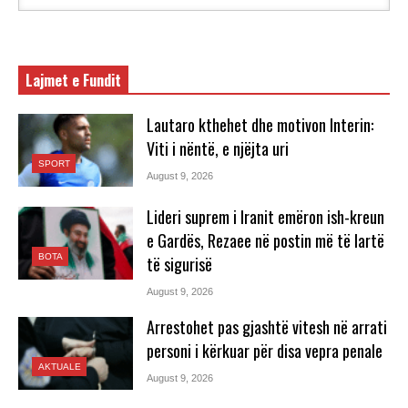
Lajmet e Fundit
Lautaro kthehet dhe motivon Interin:
Viti i nëntë, e njëjta uri
SPORT
August 9, 2026
Lideri suprem i Iranit emëron ish-kreun
e Gardës, Rezaee në postin më të lartë
BOTA
të sigurisë
August 9, 2026
Arrestohet pas gjashtë vitesh në arrati
personi i kërkuar për disa vepra penale
AKTUALE
August 9, 2026