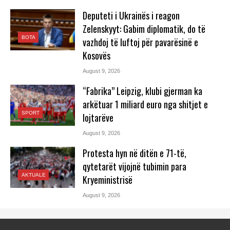
Deputeti i Ukrainës i reagon
Zelenskyyt: Gabim diplomatik, do të
BOTA
vazhdoj të luftoj për pavarësinë e
Kosovës
August 9, 2026
“Fabrika” Leipzig, klubi gjerman ka
arkëtuar 1 miliard euro nga shitjet e
SPORT
lojtarëve
August 9, 2026
Protesta hyn në ditën e 71-të,
qytetarët vijojnë tubimin para
AKTUALE
Kryeministrisë
August 9, 2026