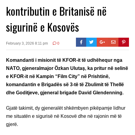
kontributin e Britanisë në
sigurinë e Kosovës
February 3, 2026 8:11 pm
0
Komandanti i misionit të KFOR-it të udhëhequr nga
NATO, gjeneralmajor Özkan Ulutaş, ka pritur në selinë
e KFOR-it në Kampin “Film City” në Prishtinë,
komandantin e Brigadës së 3-të të Zbulimit të Thellë
dhe Goditjeve, gjeneral brigade David Glendenning.
Gjatë takimit, dy gjeneralët shkëmbyen pikëpamje lidhur
me situatën e sigurisë në Kosovë dhe në rajonin më të
gjerë.