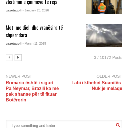
zbatimin e çmimeve të reja
gazetagoli
- January 23, 2026
Moti me diell dhe vranësira të
shpërndara
gazetagoli
- March 11, 2025
3 / 10172 Posts
NEWER POST
OLDER POST
Romario është i sigurt:
Labi i kthehet Suanitës:
Pa Neymar, Brazili ka më
Nuk je melaqe
pak shanse për të fituar
Botërorin