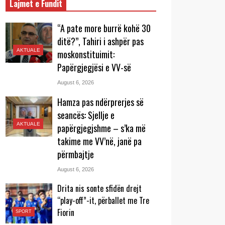
Lajmet e Fundit
“A pate more burrë kohë 30
ditë?”, Tahiri i ashpër pas
AKTUALE
moskonstituimit:
Papërgjegjësi e VV-së
August 6, 2026
Hamza pas ndërprerjes së
seancës: Sjellje e
AKTUALE
papërgjegjshme – s’ka më
takime me VV’në, janë pa
përmbajtje
August 6, 2026
Drita nis sonte sfidën drejt
“play-off”-it, përballet me Tre
Fiorin
SPORT