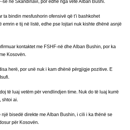
-së në Skandinavi, por edhe nga vetë Alban Bushi.
ar ta bindin mesfushorin ofensivë që t’i bashkohet
emrin e tij në listë, edhe pse lojtari nuk kishte dhënë asnjë
konfirmuar kontaktet me FSHF-në dhe Alban Bushin, por ka
m me Kosovën.
isa herë, por unë nuk i kam dhënë përgjigje pozitive. E
sufi.
doj të luaj vetëm për vendlindjen time. Nuk do të luaj kurrë
shtoi ai.
 një bisedë direkte me Alban Bushin, i cili i ka thënë se
endosur për Kosovën.