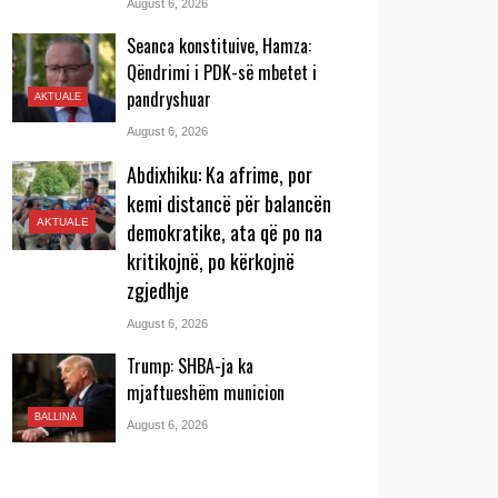
August 6, 2026
Seanca konstituive, Hamza:
Qëndrimi i PDK-së mbetet i
pandryshuar
AKTUALE
August 6, 2026
Abdixhiku: Ka afrime, por
kemi distancë për balancën
AKTUALE
demokratike, ata që po na
kritikojnë, po kërkojnë
zgjedhje
August 6, 2026
Trump: SHBA-ja ka
mjaftueshëm municion
BALLINA
August 6, 2026