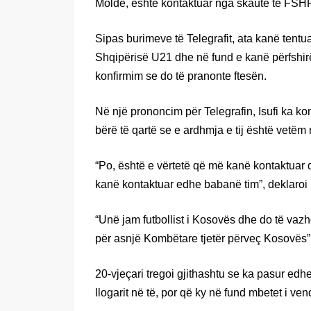
Molde, është kontaktuar nga skautë të FSHF
Sipas burimeve të Telegrafit, ata kanë tentu
Shqipërisë U21 dhe në fund e kanë përfshirë 
konfirmim se do të pranonte ftesën.
Në një prononcim për Telegrafin, Isufi ka 
bërë të qartë se e ardhmja e tij është vetë
“Po, është e vërtetë që më kanë kontaktuar d
kanë kontaktuar edhe babanë tim”, deklaroi I
“Unë jam futbollist i Kosovës dhe do të vazh
për asnjë Kombëtare tjetër përveç Kosovës”, 
20-vjeçari tregoi gjithashtu se ka pasur edhe
llogarit në të, por që ky në fund mbetet i v