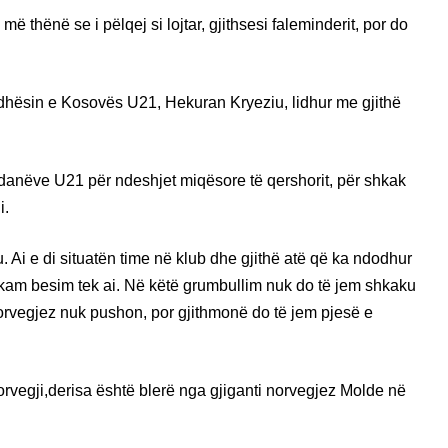
ë thënë se i pëlqej si lojtar, gjithsesi faleminderit, por do
edhësin e Kosovës U21, Hekuran Kryeziu, lidhur me gjithë
ardanëve U21 për ndeshjet miqësore të qershorit, për shkak
i.
 Ai e di situatën time në klub dhe gjithë atë që ka ndodhur
kam besim tek ai. Në këtë grumbullim nuk do të jem shkaku
rvegjez nuk pushon, por gjithmonë do të jem pjesë e
orvegji,derisa është blerë nga gjiganti norvegjez Molde në