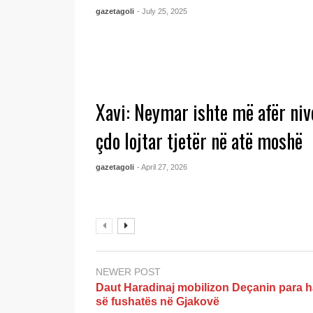
gazetagoli
- July 25, 2025
Xavi: Neymar ishte më afër nive
çdo lojtar tjetër në atë moshë
gazetagoli
- April 27, 2026
NEWER POST
Daut Haradinaj mobilizon Deçanin para 
së fushatës në Gjakovë