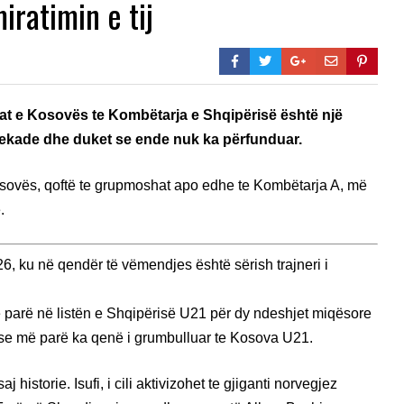
ratimin e tij
at e Kosovës te Kombëtarja e Shqipërisë është një
ekade dhe duket se ende nuk ka përfunduar.
sovës, qoftë te grupmoshat apo edhe te Kombëtarja A, më
.
26, ku në qendër të vëmendjes është sërish trajneri i
të parë në listën e Shqipërisë U21 për dy ndeshjet miqësore
se më parë ka qenë i grumbulluar te Kosova U21.
historie. Isufi, i cili aktivizohet te gjiganti norvegjez