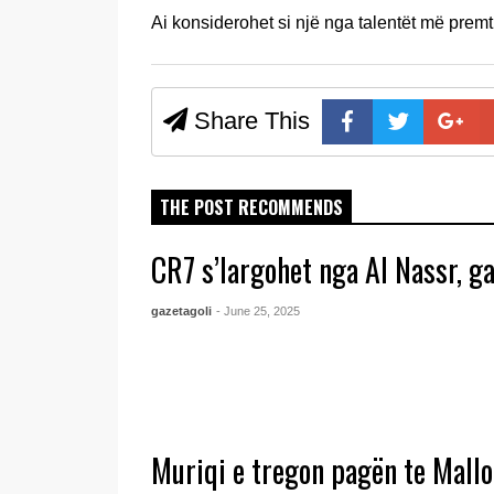
Ai konsiderohet si një nga talentët më pre
Share This
THE POST RECOMMENDS
CR7 s’largohet nga Al Nassr, g
gazetagoli
- June 25, 2025
Muriqi e tregon pagën te Mallo