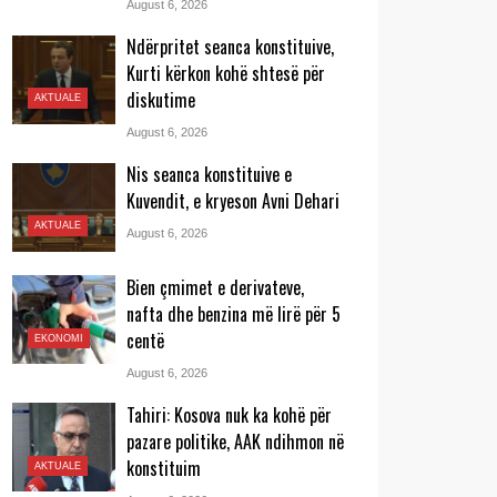
August 6, 2026
Ndërpritet seanca konstituive,
Kurti kërkon kohë shtesë për
diskutime
AKTUALE
August 6, 2026
Nis seanca konstituive e
Kuvendit, e kryeson Avni Dehari
AKTUALE
August 6, 2026
Bien çmimet e derivateve,
nafta dhe benzina më lirë për 5
centë
EKONOMI
August 6, 2026
Tahiri: Kosova nuk ka kohë për
pazare politike, AAK ndihmon në
konstituim
AKTUALE