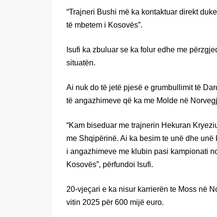
“Trajneri Bushi më ka kontaktuar direkt duke m
të mbetem i Kosovës”.
Isufi ka zbuluar se ka folur edhe me përzgj
situatën.
Ai nuk do të jetë pjesë e grumbullimit të D
të angazhimeve që ka me Molde në Norvegj
“Kam biseduar me trajnerin Hekuran Kryeziu.
me Shqipërinë. Ai ka besim te unë dhe unë 
i angazhimeve me klubin pasi kampionati no
Kosovës”, përfundoi Isufi.
20-vjeçari e ka nisur karrierën te Moss në N
vitin 2025 për 600 mijë euro.