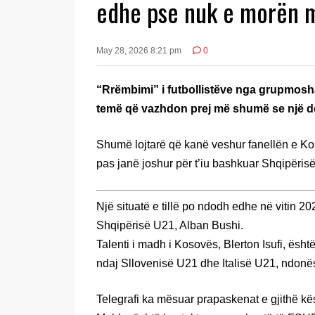
edhe pse nuk e morën mi
May 28, 2026 8:21 pm
0
“Rrëmbimi” i futbollistëve nga grupmosh
temë që vazhdon prej më shumë se një d
Shumë lojtarë që kanë veshur fanellën e Ko
pas janë joshur për t’iu bashkuar Shqipërisë
Një situatë e tillë po ndodh edhe në vitin 20
Shqipërisë U21, Alban Bushi.
Talenti i madh i Kosovës, Blerton Isufi, ësh
ndaj Sllovenisë U21 dhe Italisë U21, ndonë
Telegrafi ka mësuar prapaskenat e gjithë kësaj 