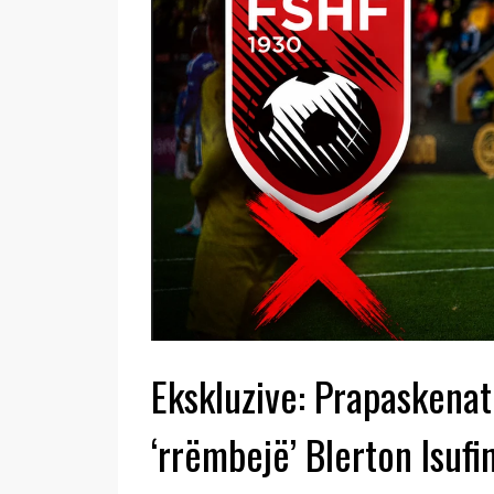
Ekskluzive: Prapaskenat
‘rrëmbejë’ Blerton Isufi