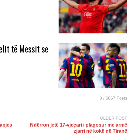
lit të Messit se
3 / 5667 Posts
OLDER POST
hapjes
Ndërron jetë 17-vjeçari i plagosur me armë
zjarri në kokë në Tiranë