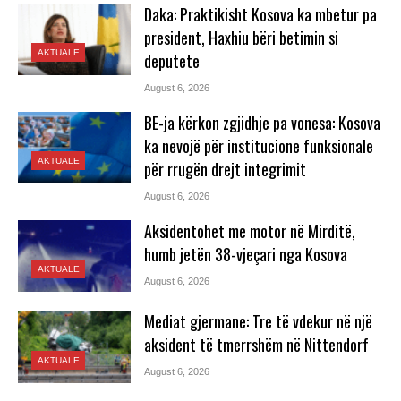
Daka: Praktikisht Kosova ka mbetur pa
president, Haxhiu bëri betimin si
AKTUALE
deputete
August 6, 2026
BE-ja kërkon zgjidhje pa vonesa: Kosova
ka nevojë për institucione funksionale
AKTUALE
për rrugën drejt integrimit
August 6, 2026
Aksidentohet me motor në Mirditë,
humb jetën 38-vjeçari nga Kosova
AKTUALE
August 6, 2026
Mediat gjermane: Tre të vdekur në një
aksident të tmerrshëm në Nittendorf
AKTUALE
August 6, 2026