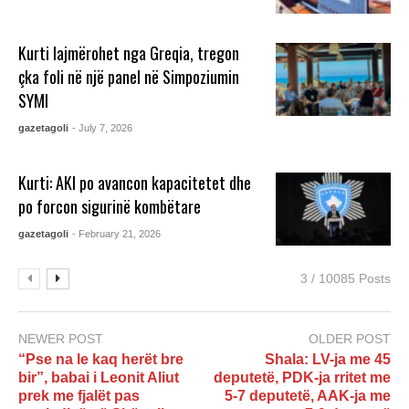
Kurti lajmërohet nga Greqia, tregon
çka foli në një panel në Simpoziumin
SYMI
gazetagoli
- July 7, 2026
Kurti: AKI po avancon kapacitetet dhe
po forcon sigurinë kombëtare
gazetagoli
- February 21, 2026
3 / 10085 Posts
NEWER POST
OLDER POST
“Pse na le kaq herët bre
Shala: LV-ja me 45
bir”, babai i Leonit Aliut
deputetë, PDK-ja rritet me
prek me fjalët pas
5-7 deputetë, AAK-ja me