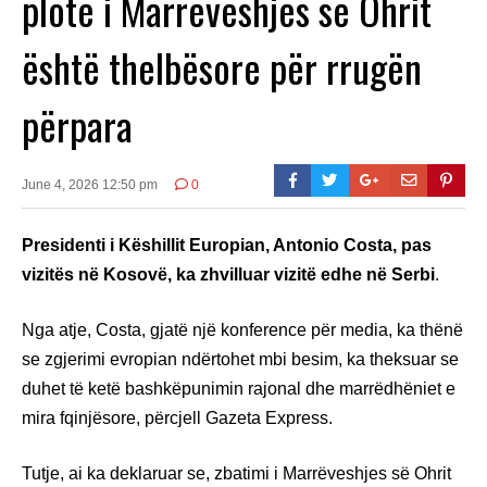
plotë i Marrëveshjes së Ohrit
është thelbësore për rrugën
përpara
June 4, 2026 12:50 pm
0
Presidenti i Këshillit Europian, Antonio Costa, pas
vizitës në Kosovë, ka zhvilluar vizitë edhe në Serbi
.
Nga atje, Costa, gjatë një konference për media, ka thënë
se zgjerimi evropian ndërtohet mbi besim, ka theksuar se
duhet të ketë bashkëpunimin rajonal dhe marrëdhëniet e
mira fqinjësore, përcjell Gazeta Express.
Tutje, ai ka deklaruar se, zbatimi i Marrëveshjes së Ohrit