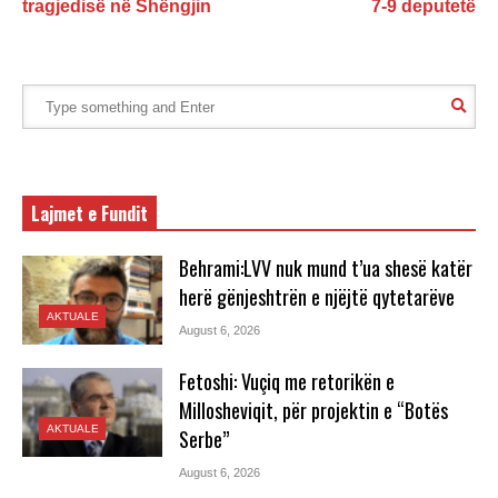
tragjedisë në Shëngjin
7-9 deputetë
Lajmet e Fundit
Behrami:LVV nuk mund t’ua shesë katër
herë gënjeshtrën e njëjtë qytetarëve
AKTUALE
August 6, 2026
Fetoshi: Vuçiq me retorikën e
Millosheviqit, për projektin e “Botës
AKTUALE
Serbe”
August 6, 2026