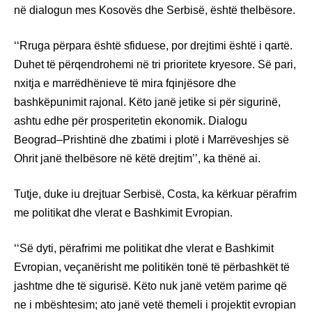
në dialogun mes Kosovës dhe Serbisë, është thelbësore.
‘‘Rruga përpara është sfiduese, por drejtimi është i qartë.
Duhet të përqendrohemi në tri prioritete kryesore. Së pari,
nxitja e marrëdhënieve të mira fqinjësore dhe
bashkëpunimit rajonal. Këto janë jetike si për sigurinë,
ashtu edhe për prosperitetin ekonomik. Dialogu
Beograd–Prishtinë dhe zbatimi i plotë i Marrëveshjes së
Ohrit janë thelbësore në këtë drejtim’’, ka thënë ai.
Tutje, duke iu drejtuar Serbisë, Costa, ka kërkuar përafrim
me politikat dhe vlerat e Bashkimit Evropian.
‘‘Së dyti, përafrimi me politikat dhe vlerat e Bashkimit
Evropian, veçanërisht me politikën tonë të përbashkët të
jashtme dhe të sigurisë. Këto nuk janë vetëm parime që
ne i mbështesim; ato janë vetë themeli i projektit evropian