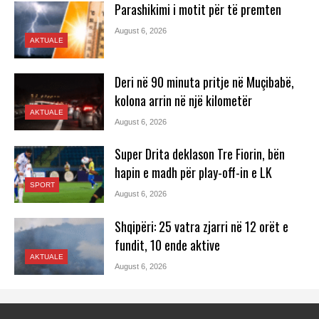
Parashikimi i motit për të premten
August 6, 2026
AKTUALE
Deri në 90 minuta pritje në Muçibabë,
kolona arrin në një kilometër
AKTUALE
August 6, 2026
Super Drita deklason Tre Fiorin, bën
hapin e madh për play-off-in e LK
SPORT
August 6, 2026
Shqipëri: 25 vatra zjarri në 12 orët e
fundit, 10 ende aktive
AKTUALE
August 6, 2026