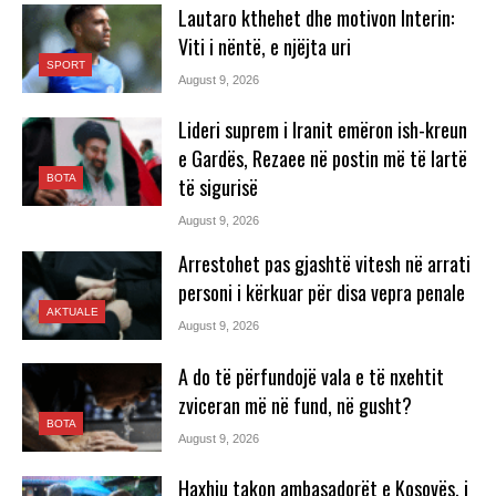
Lautaro kthehet dhe motivon Interin:
Viti i nëntë, e njëjta uri
SPORT
August 9, 2026
Lideri suprem i Iranit emëron ish-kreun
e Gardës, Rezaee në postin më të lartë
BOTA
të sigurisë
August 9, 2026
Arrestohet pas gjashtë vitesh në arrati
personi i kërkuar për disa vepra penale
AKTUALE
August 9, 2026
A do të përfundojë vala e të nxehtit
zviceran më në fund, në gusht?
BOTA
August 9, 2026
Haxhiu takon ambasadorët e Kosovës, i