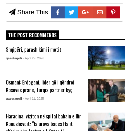
Share This
THE POST RECOMMENDS
Shqipëri, parashikimi i motit
gazetagoli
- April 29, 2026
Osmani: Erdogani, lider që i qëndroi
Kosovës pranë, Turqia partner kyç
gazetagoli
- April 11, 2025
Haradinaj viziton në spital babain e Ilir
Konushevcit: “Ia urova bacës Halit