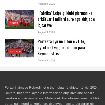
August 9, 2026
“Fabrika” Leipzig, klubi gjerman ka
arkëtuar 1 miliard euro nga shitjet e
SPORT
lojtarëve
August 9, 2026
Protesta hyn në ditën e 71-të,
qytetarët vijojnë tubimin para
AKTUALE
Kryeministrisë
August 9, 2026
Portali i lajmeve Rekrodi.net u themelua në dhjetor të vitit 2024.
Rekordi.net ofron lajme e informacione objektive dhe analiza
vendore e ndërkombëtare. Materialet dhe informacionet në këtë
portal nuk mund të kopjohen, të shtypen ose të përdoren në