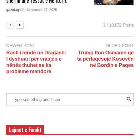
shërim dhe festat e Nëntorit”
gazetagoli
- November 27, 2025
3 / 10172 Posts
NEWER POST
OLDER POST
Rasti i rëndë në Dragash:
Trump fton Osmanin që
I dyshuari për vrasjen e
ta përfaqësojë Kosovën
nënës thuhet se ka
në Bordin e Paqes
probleme mendore
Lajmet e Fundit