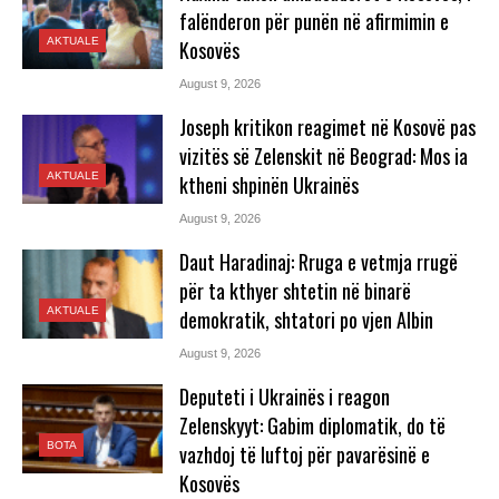
falënderon për punën në afirmimin e
AKTUALE
Kosovës
August 9, 2026
Joseph kritikon reagimet në Kosovë pas
vizitës së Zelenskit në Beograd: Mos ia
AKTUALE
ktheni shpinën Ukrainës
August 9, 2026
Daut Haradinaj: Rruga e vetmja rrugë
për ta kthyer shtetin në binarë
AKTUALE
demokratik, shtatori po vjen Albin
August 9, 2026
Deputeti i Ukrainës i reagon
Zelenskyyt: Gabim diplomatik, do të
BOTA
vazhdoj të luftoj për pavarësinë e
Kosovës