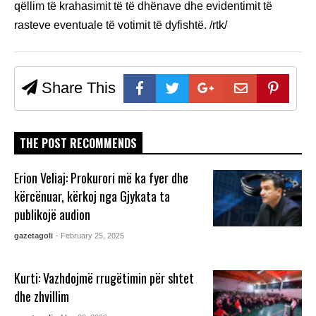
qëllim të krahasimit të të dhënave dhe evidentimit të
rasteve eventuale të votimit të dyfishtë. /rtk/
Share This
THE POST RECOMMENDS
Erion Veliaj: Prokurori më ka fyer dhe
kërcënuar, kërkoj nga Gjykata ta
publikojë audion
gazetagoli
- February 25, 2025
Kurti: Vazhdojmë rrugëtimin për shtet
dhe zhvillim