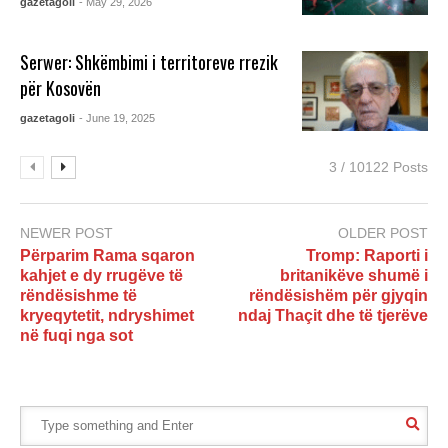
gazetagoli
- May 29, 2026
Serwer: Shkëmbimi i territoreve rrezik
për Kosovën
gazetagoli
- June 19, 2025
3 / 10122 Posts
NEWER POST
OLDER POST
Përparim Rama sqaron
Tromp: Raporti i
kahjet e dy rrugëve të
britanikëve shumë i
rëndësishme të
rëndësishëm për gjyqin
kryeqytetit, ndryshimet
ndaj Thaçit dhe të tjerëve
në fuqi nga sot