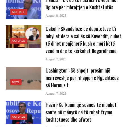
ligjore për mbrojtjen e Kushtetutës
AKTUALE
August 8, 2026
Cakolli: Skandaloze që deputetëve t’i
mbyllet dera e sallës së Kuvendit, duhet
AKTUALE
të dihet menjëherë kush e mori këtë
vendim dhe të kërkohet llogaridhënie
August 7, 2026
Uashingtoni: Së shpejti presim një
marrëveshje për rihapjen e Ngushticës
BOTA
së Hormuzit
August 7, 2026
Haziri: Kërkuam që seanca të mbahet
sonte në mënyrë që të ruhet fryme
AKTUALE
kushtetuese dhe afatet