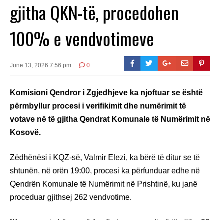
gjitha QKN-të, procedohen
100% e vendvotimeve
June 13, 2026 7:56 pm
0
Komisioni Qendror i Zgjedhjeve ka njoftuar se është
përmbyllur procesi i verifikimit dhe numërimit të
votave në të gjitha Qendrat Komunale të Numërimit në
Kosovë.
Zëdhënësi i KQZ-së, Valmir Elezi, ka bërë të ditur se të
shtunën, në orën 19:00, procesi ka përfunduar edhe në
Qendrën Komunale të Numërimit në Prishtinë, ku janë
proceduar gjithsej 262 vendvotime.