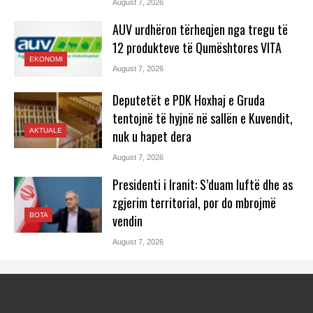
August 7, 2026
AUV urdhëron tërheqjen nga tregu të
12 produkteve të Qumështores VITA
EKONOMI
August 7, 2026
Deputetët e PDK Hoxhaj e Gruda
tentojnë të hyjnë në sallën e Kuvendit,
AKTUALE
nuk u hapet dera
August 7, 2026
Presidenti i Iranit: S’duam luftë dhe as
zgjerim territorial, por do mbrojmë
BOTA
vendin
August 7, 2026