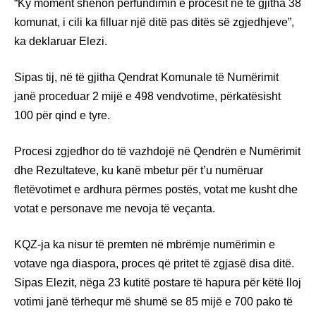
“Ky moment shënon përfundimin e procesit në të gjitha 38
komunat, i cili ka filluar një ditë pas ditës së zgjedhjeve”,
ka deklaruar Elezi.
Sipas tij, në të gjitha Qendrat Komunale të Numërimit
janë proceduar 2 mijë e 498 vendvotime, përkatësisht
100 për qind e tyre.
Procesi zgjedhor do të vazhdojë në Qendrën e Numërimit
dhe Rezultateve, ku kanë mbetur për t’u numëruar
fletëvotimet e ardhura përmes postës, votat me kusht dhe
votat e personave me nevoja të veçanta.
KQZ-ja ka nisur të premten në mbrëmje numërimin e
votave nga diaspora, proces që pritet të zgjasë disa ditë.
Sipas Elezit, nëga 23 kutitë postare të hapura për këtë lloj
votimi janë tërhequr më shumë se 85 mijë e 700 pako të