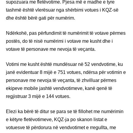
supozuara me fletëvotime. Pjesa më e madhe e tyre
tashmë është vlerësuar nga shërbimi votues i KQZ-së
dhe është bërë gati për numërim.
Ndërkohë, pas përfundimit të numërimit të votave përmes
postës, do të nisë numërimi i votave me kusht dhe i
votave të personave me nevoja të veçanta.
Votimi me kusht është mundësuar në 52 vendvotime, ku
janë evidentuar 8 mijë e 751 votues, ndërsa për votimin e
personave me nevoja të veçanta, të zhvilluar përmes
ekipeve mobile jashtë vendvotimeve, kanë qenë të
regjistruar 3 mijë e 144 votues.
Elezi ka bërë të ditur se para se të fillohet me numërimin
e këtyre fletëvotimeve, KQZ-ja po skanon listat e
votuesve të përdorura në vendvotimet e rregullta, me