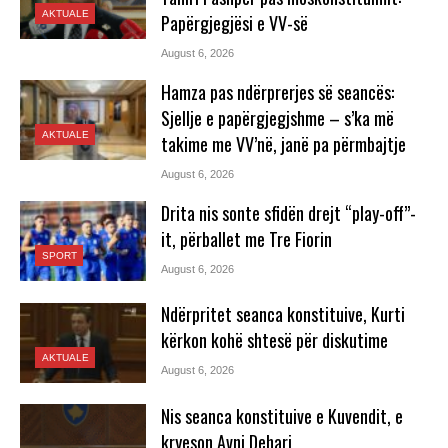
AKTUALE
Papërgjegjësi e VV-së
August 6, 2026
Hamza pas ndërprerjes së seancës:
Sjellje e papërgjegjshme – s’ka më
AKTUALE
takime me VV’në, janë pa përmbajtje
August 6, 2026
Drita nis sonte sfidën drejt “play-off”-
it, përballet me Tre Fiorin
SPORT
August 6, 2026
Ndërpritet seanca konstituive, Kurti
kërkon kohë shtesë për diskutime
AKTUALE
August 6, 2026
Nis seanca konstituive e Kuvendit, e
kryeson Avni Dehari