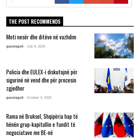
THE POST RECOMMENDS
Moti nesër dhe ditëve në vazhdim
gazetagoli
- July 8, 2026
Policia dhe EULEX-i diskutojnë për
sigurinë në vend dhe për procesin
zgjedhor
gazetagoli
- October 9, 2025
Rama në Bruksel, Shqipëria hap të
hënën grup-kapitullin e fundit të
negociatave me BE-në