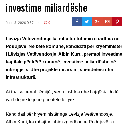
investime miliardëshe
June 3, 2026 9:57 pm
0
Lëvizja Vetëvendosje ka mbajtur tubimin e radhes në
Podujevë. Në këtë komunë, kandidati për kryeministër
i Lëvizjes Vetëvendosje, Albin Kurti, premtoi investime
kapitale për këtë komunë, investime miliardëshe në
mbrojtje, si dhe projekte në arsim, shëndetësi dhe
infrastrukturë.
Ai tha se nënat, fëmijët, veriu, ushtria dhe bujqësia do të
vazhdojnë të jenë prioritete të tyre.
Kandidati për kryeministër nga Lëvizja Vetëvendosje,
Albin Kurti, ka mbajtur tubim zgjedhor në Podujevë, ku