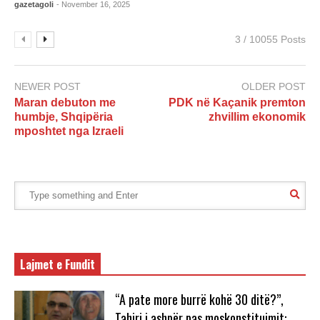
gazetagoli
- November 16, 2025
3 / 10055 Posts
NEWER POST
OLDER POST
Maran debuton me
PDK në Kaçanik premton
humbje, Shqipëria
zhvillim ekonomik
mposhtet nga Izraeli
Lajmet e Fundit
“A pate more burrë kohë 30 ditë?”,
Tahiri i ashpër pas moskonstituimit: