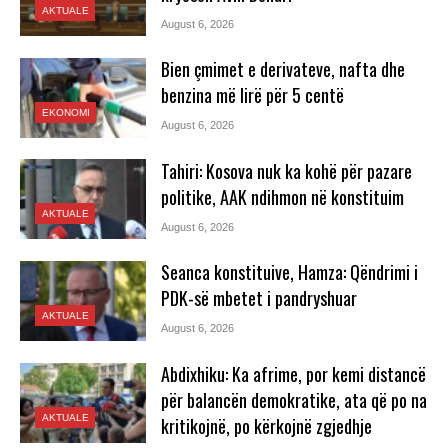
AKTUALE
August 6, 2026
Bien çmimet e derivateve, nafta dhe
benzina më lirë për 5 centë
EKONOMI
August 6, 2026
Tahiri: Kosova nuk ka kohë për pazare
politike, AAK ndihmon në konstituim
AKTUALE
August 6, 2026
Seanca konstituive, Hamza: Qëndrimi i
PDK-së mbetet i pandryshuar
AKTUALE
August 6, 2026
Abdixhiku: Ka afrime, por kemi distancë
për balancën demokratike, ata që po na
AKTUALE
kritikojnë, po kërkojnë zgjedhje