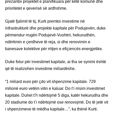
prezantoi projektet e planifikuara për këtë komunë dhe
prioritetet e qeverisë së ardhshme.
Gjatë fjalimit të tij, Kurti premtoi investime në
infrastrukturë dhe projekte kapitale për Podujevën, duke
përmendur rrugën Podujevë-Vushtrri, hekurudhën,
ndërtimin e çerdheve të reja, si dhe renovimin e
banesave kolektive për rritjen e efiçiencës energjetike.
Duke folur për investimet kapitale, ai tha se synimi është
që të realizohen investime miliardëshe.
“1 miliard euro për çdo vit shpenzime kapitale. 729
milionë euro vetëm vitin e kaluar. Do t’i rrisim investimet
kapitale. Duhet t?i ndërtojmë 5 diga, katër hekurudha dhe
20 stadiume do t’i ndërtojmë ose renovojmë. Do të jetë vit
i shpenzimeve të mëdha kapitale…”, ka thënë Kurti.